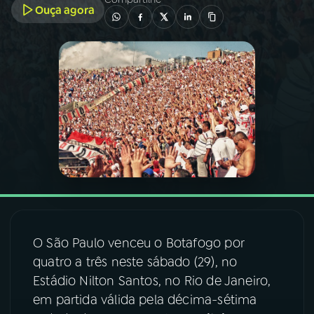
Ouça agora
03
PROGRAMAÇÃO
04
PROGRAMAS
05
PODCASTS
06
VIDEOCASTS
07
ÚLTIMAS
O São Paulo venceu o Botafogo por
quatro a três neste sábado (29), no
08
FESTIVAL DE MÚSICA
Estádio Nilton Santos, no Rio de Janeiro,
em partida válida pela décima-sétima
ACOMPANHE A RÁDIO NACIONAL