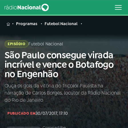
MENU
Programas
Futebol Nacional
Futebol Nacional
EPISÓDIO
São Paulo consegue virada
Buscar
na
incrível e vence o Botafogo
Rádio
Buscar
no Engenhão
Nacional
Ouça os gols da vitória do Tricolor Paulista na
AO VIVO
narração de Carlos Borges, locutor da Rádio Nacional
do Rio de Janeiro
01
INÍCIO
30/07/2017, 17:10
PUBLICADO EM
02
A RÁDIO
Compartilhe