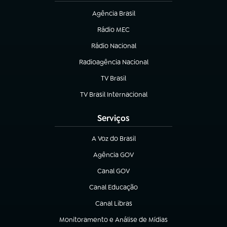
Agência Brasil
(abre em nova aba)
Rádio MEC
(abre em nova aba)
Rádio Nacional
Radioagência Nacional
(abre em nova aba)
TV Brasil
(abre em nova aba)
TV Brasil Internacional
(abre em nova aba)
Serviços
A Voz do Brasil
(abre em nova aba)
Agência GOV
(abre em nova aba)
Canal GOV
(abre em nova aba)
Canal Educação
(abre em nova aba)
Canal Libras
(abre em nova aba)
Monitoramento e Análise de Mídias
(abre em nova aba)