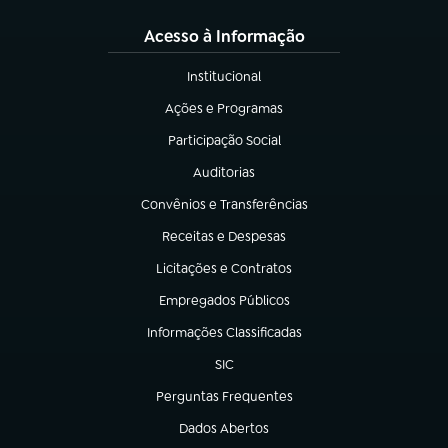
Acesso à Informação
Institucional
(abre em nova aba)
Ações e Programas
(abre em nova aba)
Participação Social
(abre em nova aba)
Auditorias
(abre em nova aba)
Convênios e Transferências
(abre em nova aba)
Receitas e Despesas
(abre em nova aba)
Licitações e Contratos
(abre em nova aba)
Empregados Públicos
(abre em nova aba)
Informações Classificadas
(abre em nova aba)
SIC
(abre em nova aba)
Perguntas Frequentes
(abre em nova aba)
Dados Abertos
(abre em nova aba)