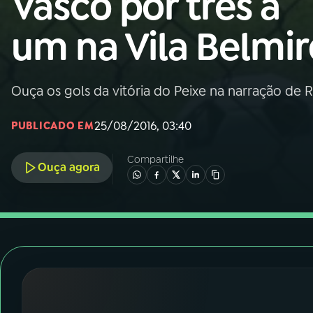
Vasco por três a
Nacional
um na Vila Belmir
01
INÍCIO
02
A RÁDIO
Ouça os gols da vitória do Peixe na narração de 
25/08/2016, 03:40
PUBLICADO EM
03
PROGRAMAÇÃO
Compartilhe
Ouça agora
04
PROGRAMAS
05
PODCASTS
06
VIDEOCASTS