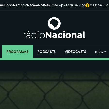
asil
rádio
MEC
rádio
Nacional
tv
Brasil
carta de serviço
acesso à inf
mais
PROGRAMAS
PODCASTS
VIDEOCASTS
mais