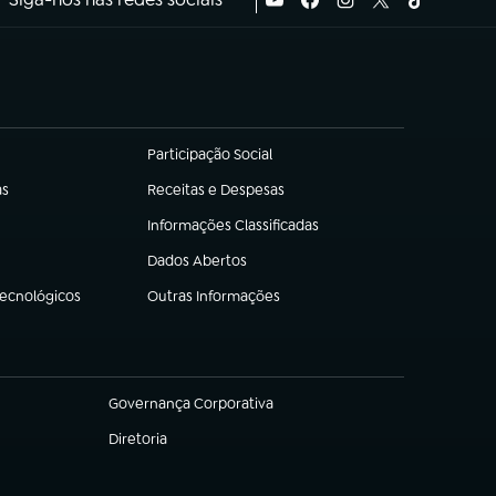
Participação Social
(abre em nova aba)
as
Receitas e Despesas
(abre em nova aba)
Informações Classificadas
(abre em nova aba)
Dados Abertos
(abre em nova aba)
Tecnológicos
Outras Informações
(abre em nova aba)
Governança Corporativa
(abre em nova aba)
Diretoria
(abre em nova aba)