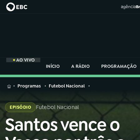
agência
Br
AO VIVO
INÍCIO
A RÁDIO
PROGRAMAÇÃO
MENU
Programas
Futebol Nacional
Buscar
na
Futebol Nacional
EPISÓDIO
Rádio
Buscar
Nacional
Santos vence o
Buscar
na
Rádio
AO VIVO