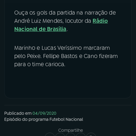
YouTube
Facebook
Ouça os gols da partida na narração de
André Luiz Mendes, locutor da
Rádio
Instagram
X
Nacional de Brasília
.
TikTok
Marinho e Lucas Veríssimo marcaram
pelo Peixe. Fellipe Bastos e Cano fizeram
para o time carioca.
Publicado em
04/09/2020
Episódio
do programa
Futebol Nacional
Compartilhe