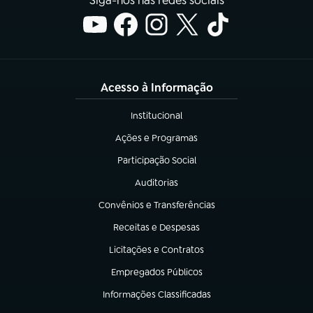
Siga-nos nas redes sociais
Acesso à Informação
Institucional
(abre em nova aba)
Ações e Programas
(abre em nova aba)
Participação Social
(abre em nova aba)
Auditorias
(abre em nova aba)
Convênios e Transferências
(abre em nova aba)
Receitas e Despesas
(abre em nova aba)
Licitações e Contratos
(abre em nova aba)
Empregados Públicos
(abre em nova aba)
Informações Classificadas
(abre em nova aba)