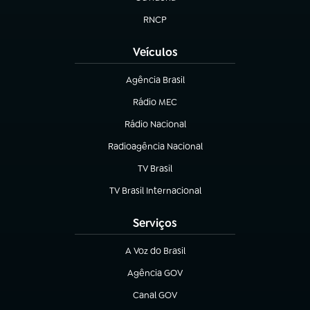
(abre em nova aba)
RNCP
(abre em nova aba)
Veículos
Agência Brasil
(abre em nova aba)
Rádio MEC
(abre em nova aba)
Rádio Nacional
Radioagência Nacional
(abre em nova aba)
TV Brasil
(abre em nova aba)
TV Brasil Internacional
(abre em nova aba)
Serviços
A Voz do Brasil
(abre em nova aba)
Agência GOV
(abre em nova aba)
Canal GOV
(abre em nova aba)