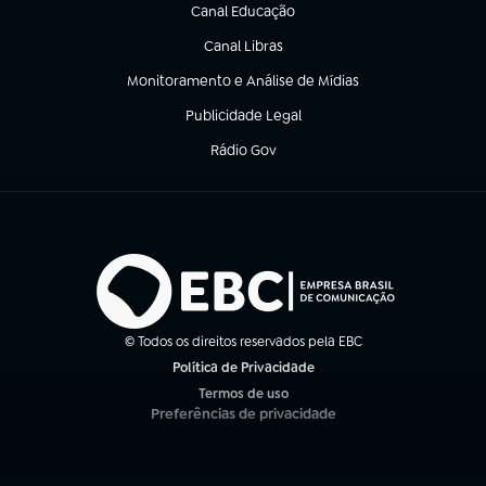
Canal Educação
(abre em nova aba)
Canal Libras
(abre em nova aba)
Monitoramento e Análise de Mídias
(abre em nova aba)
Publicidade Legal
(abre em nova aba)
Rádio Gov
(abre em nova aba)
© Todos os direitos reservados pela EBC
Política de Privacidade
(abre em nova aba)
Termos de uso
(abre em nova aba)
Preferências de privacidade