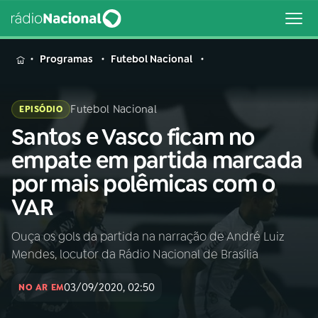
MENU
Programas
Futebol Nacional
Futebol Nacional
EPISÓDIO
Santos e Vasco ficam no
Buscar
na
empate em partida marcada
Rádio
Buscar
por mais polêmicas com o
Nacional
VAR
AO VIVO
Ouça os gols da partida na narração de André Luiz
Mendes, locutor da Rádio Nacional de Brasília
01
INÍCIO
03/09/2020, 02:50
NO AR EM
02
A RÁDIO