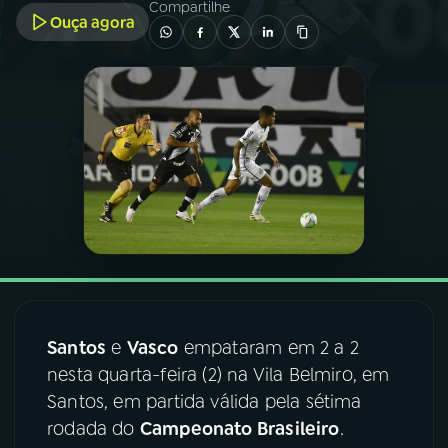
Compartilhe
Ouça agora
03
PROGRAMAÇÃO
04
PROGRAMAS
05
PODCASTS
06
VIDEOCASTS
07
ÚLTIMAS
Santos
e
Vasco
empataram em 2 a 2
nesta quarta-feira (2) na Vila Belmiro, em
08
FESTIVAL DE MÚSICA
Santos, em partida válida pela sétima
rodada do
Campeonato Brasileiro
.
ACOMPANHE A RÁDIO NACIONAL