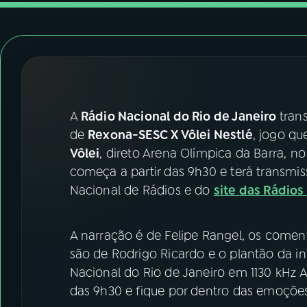
07
ÚLTIMAS
08
FESTIVAL DE MÚSICA
ACOMPANHE A RÁDIO NACIONAL
A
Rádio Nacional do Rio de Janeiro
tran
YouTube
Facebook
de
Rexona-SESC X Vôlei Nestlé
, jogo qu
Vôlei
, direto Arena Olímpica da Barra, n
Instagram
X
começa a partir das 9h30 e terá transmis
Nacional de Rádios e do
site das Rádios
TikTok
A narração é de Felipe Rangel, os coment
são de Rodrigo Ricardo e o plantão da in
Nacional do Rio de Janeiro em 1130 kHz
das 9h30 e fique por dentro das emoçõe