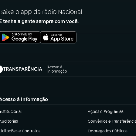
Baixe o app da rádio Nacional
E tenha a gente sempre com você.
Acesso à
TRANSPARÊNCIA
abre em nova aba)
Informação
Acesso à Informação
Institucional
Ações e Programas
(abre em nova aba)
(abre em nova aba)
Auditorias
Convênios e Transferênci
(abre em nova aba)
(abre em nova aba)
Licitações e Contratos
Empregados Públicos
(abre em nova aba)
(abre em nova aba)