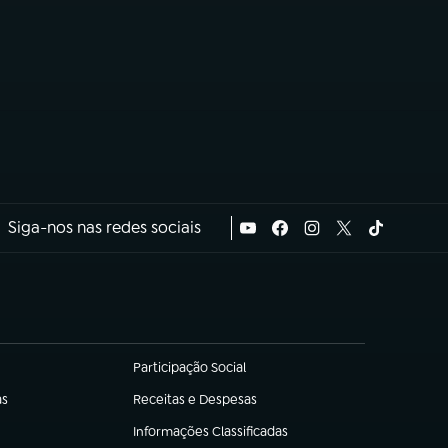
Siga-nos nas redes sociais
Participação Social
(abre em nova aba)
as
Receitas e Despesas
(abre em nova aba)
Informações Classificadas
(abre em nova aba)