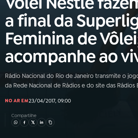
Vôlei Nestlé faze
Nacional
a final da Superli
01
INÍCIO
Feminina de Vôlei
02
A RÁDIO
acompanhe ao vi
03
PROGRAMAÇÃO
Rádio Nacional do Rio de Janeiro transmite o jogo
04
PROGRAMAS
da Rede Nacional de Rádios e do site das Rádios
05
PODCASTS
23/04/2017, 09:00
NO AR EM
Compartilhe
06
VIDEOCASTS