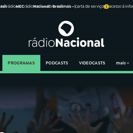
asil
rádio
MEC
rádio
Nacional
tv
Brasil
carta de serviço
acesso à inf
mais
PROGRAMAS
PODCASTS
VIDEOCASTS
mais