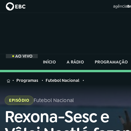
agência
Br
AO VIVO
INÍCIO
A RÁDIO
PROGRAMAÇÃO
MENU
Programas
Futebol Nacional
Buscar
na
Futebol Nacional
EPISÓDIO
Rádio
Buscar
Nacional
Rexona-Sesc e
Buscar
na
Rádio
AO VIVO