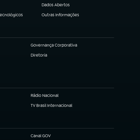
Dados Abertos
(abre em nova aba)
Tecnológicos
Outras Informações
(abre em nova aba)
Governança Corporativa
(abre em nova aba)
Diretoria
(abre em nova aba)
Rádio Nacional
TV Brasil Internacional
(abre em nova aba)
Canal GOV
(abre em nova aba)