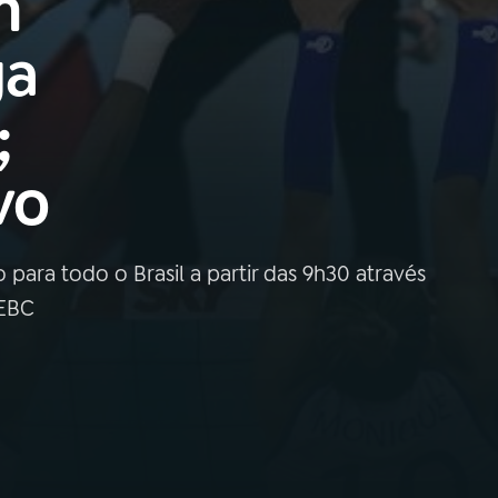
m
ga
;
vo
 para todo o Brasil a partir das 9h30 através
 EBC