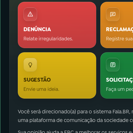
DENÚNCIA
RECLAMA
Relate irregularidades.
Registre sua
SUGESTÃO
SOLICITA
Envie uma ideia.
Faça um pe
Você será direcionado(a) para o sistema Fala.BR,
uma plataforma de comunicação da sociedade co
Sua opinião ajuda a EBC a melhorar os serviços e