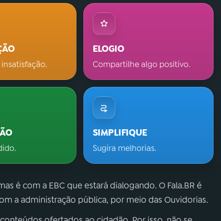
ÇÃO
ELOGIO
 insatisfação.
Compartilhe algo positivo.
ÇÃO
SIMPLIFIQUE
dido.
Sugira melhorias.
 mas é com a EBC que estará dialogando. O Fala.BR é
m a administração pública, por meio das Ouvidorias.
 conteúdos ofertados ao cidadão. Por isso, não se