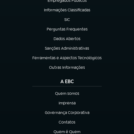
Empregados Públicos
(abre em nova aba)
Informações Classificadas
(abre em nova aba)
SIC
(abre em nova aba)
Perguntas Frequentes
(abre em nova aba)
Dados Abertos
(abre em nova aba)
Sanções Administrativas
(abre em nova aba)
Ferramentas e Aspectos Tecnológicos
(abre em nova aba)
Outras Informações
(abre em nova aba)
A EBC
Quem somos
(abre em nova aba)
Imprensa
(abre em nova aba)
Governança Corporativa
(abre em nova aba)
Contatos
(abre em nova aba)
Quem é Quem
(abre em nova aba)