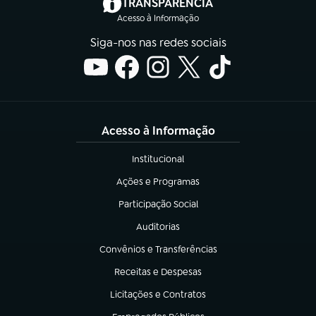
(abre em nova aba)
TRANSPARÊNCIA
Acesso à Informação
Siga-nos nas redes sociais
Acesso à Informação
Institucional
(abre em nova aba)
Ações e Programas
(abre em nova aba)
Participação Social
(abre em nova aba)
Auditorias
(abre em nova aba)
Convênios e Transferências
(abre em nova aba)
Receitas e Despesas
(abre em nova aba)
Licitações e Contratos
(abre em nova aba)