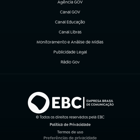
Agência GOV
(abre em nova aba)
Canal GOV
(abre em nova aba)
Canal Educação
(abre em nova aba)
Canal Libras
(abre em nova aba)
Monitoramento e Análise de Mídias
(abre em nova aba)
Publicidade Legal
(abre em nova aba)
Rádio Gov
(abre em nova aba)
© Todos os direitos reservados pela EBC
Política de Privacidade
(abre em nova aba)
Termos de uso
(abre em nova aba)
Preferências de privacidade