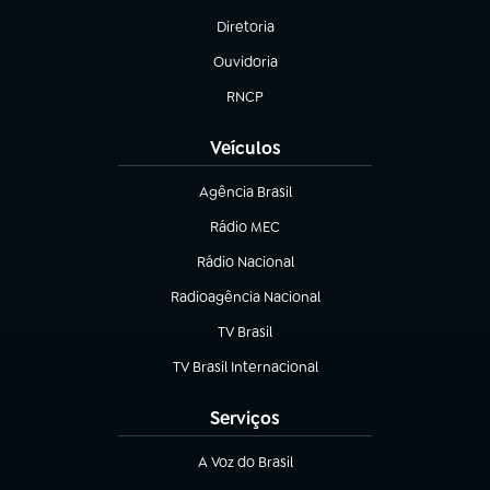
Diretoria
(abre em nova aba)
Ouvidoria
(abre em nova aba)
RNCP
(abre em nova aba)
Veículos
Agência Brasil
(abre em nova aba)
Rádio MEC
(abre em nova aba)
Rádio Nacional
Radioagência Nacional
(abre em nova aba)
TV Brasil
(abre em nova aba)
TV Brasil Internacional
(abre em nova aba)
Serviços
A Voz do Brasil
(abre em nova aba)