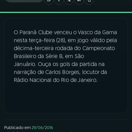
03
PROGRAMAÇÃO
O Paraná Clube venceu o Vasco da Gama
04
PROGRAMAS
nesta terça-feira (28), em jogo válido pela
décima-terceira rodada do Campeonato
05
PODCASTS
Brasileiro da Série B, em São
Januário. Ouça os gols da partida na
narração de Carlos Borges, locutor da
06
VIDEOCASTS
Rádio Nacional do Rio de Janeiro.
07
ÚLTIMAS
08
FESTIVAL DE MÚSICA
Publicado em
29/06/2016
ACOMPANHE A RÁDIO NACIONAL