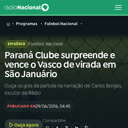
MENU
Programas
Futebol Nacional
Futebol Nacional
EPISÓDIO
Paraná Clube surpreende e
Buscar
na
vence o Vasco de virada em
Rádio
Buscar
São Januário
Nacional
Ouça os gols da partida na narração de Carlos Borges,
AO VIVO
locutor da Rádio
01
INÍCIO
29/06/2016, 04:45
PUBLICADO EM
Compartilhe
02
A RÁDIO
Ouça agora