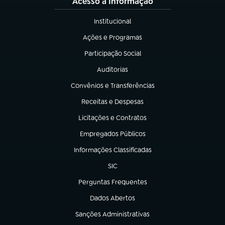
Acesso à Informação
Institucional
(abre em nova aba)
Ações e Programas
(abre em nova aba)
Participação Social
(abre em nova aba)
Auditorias
(abre em nova aba)
Convênios e Transferências
(abre em nova aba)
Receitas e Despesas
(abre em nova aba)
Licitações e Contratos
(abre em nova aba)
Empregados Públicos
(abre em nova aba)
Informações Classificadas
(abre em nova aba)
SIC
(abre em nova aba)
Perguntas Frequentes
(abre em nova aba)
Dados Abertos
(abre em nova aba)
Sanções Administrativas
(abre em nova aba)