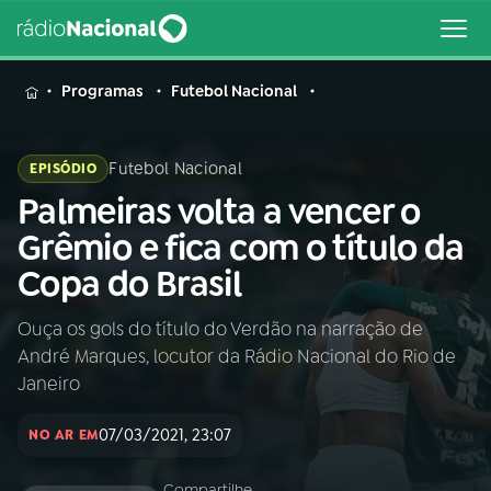
MENU
Programas
Futebol Nacional
Futebol Nacional
EPISÓDIO
Palmeiras volta a vencer o
Buscar
na
Grêmio e fica com o título da
Rádio
Buscar
Copa do Brasil
Nacional
Ouça os gols do título do Verdão na narração de
AO VIVO
André Marques, locutor da Rádio Nacional do Rio de
Janeiro
01
INÍCIO
07/03/2021, 23:07
NO AR EM
02
A RÁDIO
Compartilhe