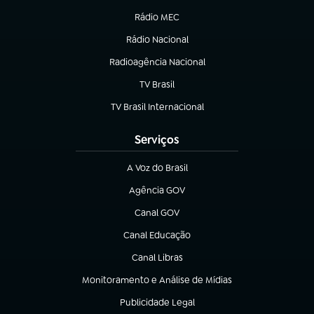
Rádio MEC
(abre em nova aba)
Rádio Nacional
Radioagência Nacional
(abre em nova aba)
TV Brasil
(abre em nova aba)
TV Brasil Internacional
(abre em nova aba)
Serviços
A Voz do Brasil
(abre em nova aba)
Agência GOV
(abre em nova aba)
Canal GOV
(abre em nova aba)
Canal Educação
(abre em nova aba)
Canal Libras
(abre em nova aba)
Monitoramento e Análise de Mídias
(abre em nova aba)
Publicidade Legal
(abre em nova aba)