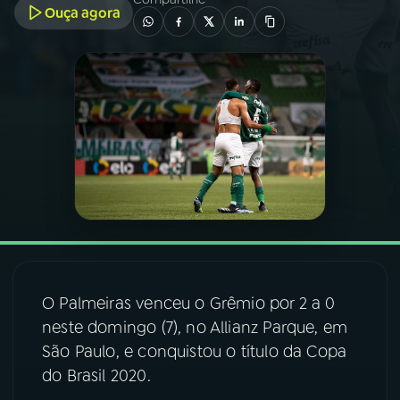
Ouça agora
03
PROGRAMAÇÃO
04
PROGRAMAS
05
PODCASTS
06
VIDEOCASTS
07
ÚLTIMAS
O Palmeiras venceu o Grêmio por 2 a 0
neste domingo (7), no Allianz Parque, em
08
FESTIVAL DE MÚSICA
São Paulo, e conquistou o título da Copa
do Brasil 2020.
ACOMPANHE A RÁDIO NACIONAL