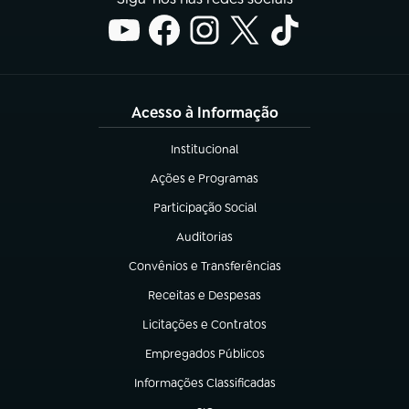
Acesso à Informação
Institucional
(abre em nova aba)
Ações e Programas
(abre em nova aba)
Participação Social
(abre em nova aba)
Auditorias
(abre em nova aba)
Convênios e Transferências
(abre em nova aba)
Receitas e Despesas
(abre em nova aba)
Licitações e Contratos
(abre em nova aba)
Empregados Públicos
(abre em nova aba)
Informações Classificadas
(abre em nova aba)