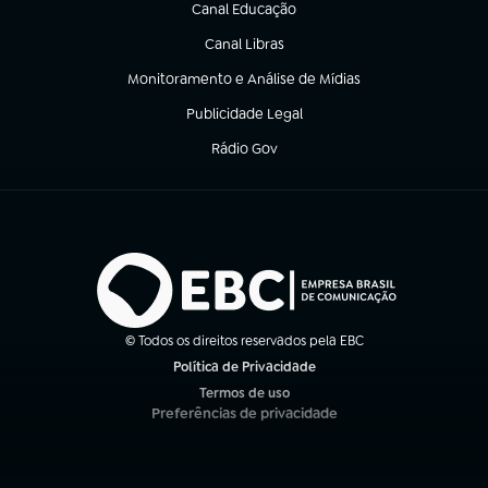
Canal Educação
(abre em nova aba)
Canal Libras
(abre em nova aba)
Monitoramento e Análise de Mídias
(abre em nova aba)
Publicidade Legal
(abre em nova aba)
Rádio Gov
(abre em nova aba)
© Todos os direitos reservados pela EBC
Política de Privacidade
(abre em nova aba)
Termos de uso
(abre em nova aba)
Preferências de privacidade