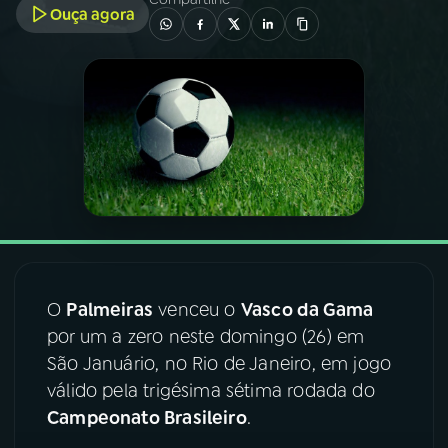
Ouça agora
03
PROGRAMAÇÃO
04
PROGRAMAS
05
PODCASTS
06
VIDEOCASTS
O
Palmeiras
venceu o
Vasco da Gama
07
ÚLTIMAS
por um a zero neste domingo (26) em
São Januário, no Rio de Janeiro, em jogo
08
FESTIVAL DE MÚSICA
válido pela trigésima sétima rodada do
Campeonato Brasileiro
.
ACOMPANHE A RÁDIO NACIONAL