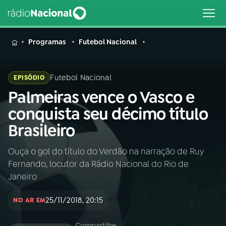
MENU
Programas
Futebol Nacional
Futebol Nacional
EPISÓDIO
Palmeiras vence o Vasco e
Buscar
na
conquista seu décimo título
Rádio
Buscar
Brasileiro
Nacional
Ouça o gol do título do Verdão na narração de Ruy
AO VIVO
Fernando, locutor da Rádio Nacional do Rio de
Janeiro
01
INÍCIO
25/11/2018, 20:15
NO AR EM
02
A RÁDIO
Compartilhe