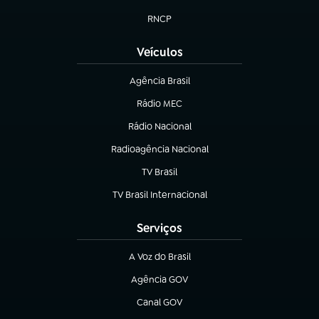
(abre em nova aba)
RNCP
(abre em nova aba)
Veículos
Agência Brasil
(abre em nova aba)
Rádio MEC
(abre em nova aba)
Rádio Nacional
Radioagência Nacional
(abre em nova aba)
TV Brasil
(abre em nova aba)
TV Brasil Internacional
(abre em nova aba)
Serviços
A Voz do Brasil
(abre em nova aba)
Agência GOV
(abre em nova aba)
Canal GOV
(abre em nova aba)