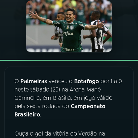
03
PROGRAMAÇÃO
04
PROGRAMAS
05
PODCASTS
06
VIDEOCASTS
O
Palmeiras
venceu o
Botafogo
por 1 a 0
neste sábado (25) na Arena Mané
07
ÚLTIMAS
Garrincha, em Brasília, em jogo válido
pela sexta rodada do
Campeonato
Brasileiro
.
08
FESTIVAL DE MÚSICA
Ouça o gol da vitória do Verdão na
ACOMPANHE A RÁDIO NACIONAL