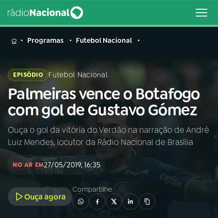
MENU
Programas
Futebol Nacional
Futebol Nacional
EPISÓDIO
Palmeiras vence o Botafogo
Buscar
na
com gol de Gustavo Gómez
Rádio
Buscar
Nacional
Ouça o gol da vitória do Verdão na narração de André
Luiz Mendes, locutor da Rádio Nacional de Brasília
AO VIVO
27/05/2019, 16:35
NO AR EM
01
INÍCIO
Compartilhe
Ouça agora
02
A RÁDIO