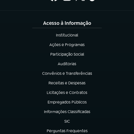
Acesso à Informação
Institucional
(abre em nova aba)
Ações e Programas
(abre em nova aba)
Participação Social
(abre em nova aba)
Auditorias
(abre em nova aba)
Convênios e Transferências
(abre em nova aba)
Receitas e Despesas
(abre em nova aba)
Licitações e Contratos
(abre em nova aba)
Empregados Públicos
(abre em nova aba)
Informações Classificadas
(abre em nova aba)
SIC
(abre em nova aba)
Perguntas Frequentes
(abre em nova aba)