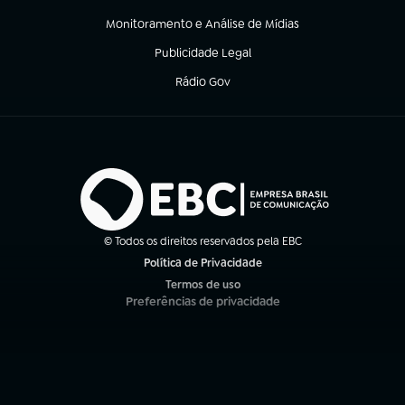
(abre em nova aba)
Monitoramento e Análise de Mídias
(abre em nova aba)
Publicidade Legal
(abre em nova aba)
Rádio Gov
(abre em nova aba)
© Todos os direitos reservados pela EBC
Política de Privacidade
(abre em nova aba)
Termos de uso
(abre em nova aba)
Preferências de privacidade