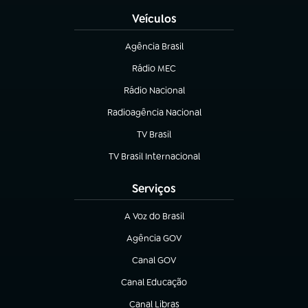
Veículos
Agência Brasil
(abre em nova aba)
Rádio MEC
(abre em nova aba)
Rádio Nacional
Radioagência Nacional
(abre em nova aba)
TV Brasil
(abre em nova aba)
TV Brasil Internacional
(abre em nova aba)
Serviços
A Voz do Brasil
(abre em nova aba)
Agência GOV
(abre em nova aba)
Canal GOV
(abre em nova aba)
Canal Educação
(abre em nova aba)
Canal Libras