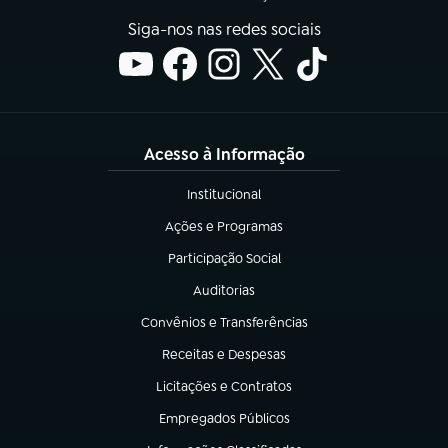
Siga-nos nas redes sociais
Acesso à Informação
Institucional
(abre em nova aba)
Ações e Programas
(abre em nova aba)
Participação Social
(abre em nova aba)
Auditorias
(abre em nova aba)
Convênios e Transferências
(abre em nova aba)
Receitas e Despesas
(abre em nova aba)
Licitações e Contratos
(abre em nova aba)
Empregados Públicos
(abre em nova aba)