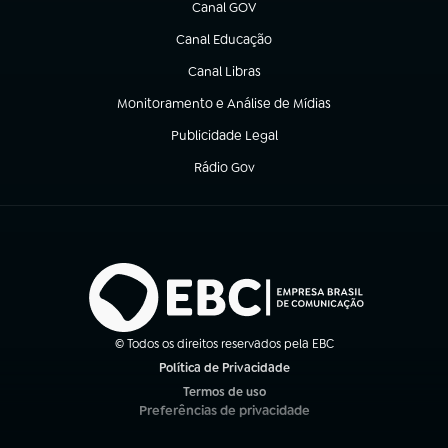
Canal GOV
(abre em nova aba)
Canal Educação
(abre em nova aba)
Canal Libras
(abre em nova aba)
Monitoramento e Análise de Mídias
(abre em nova aba)
Publicidade Legal
(abre em nova aba)
Rádio Gov
(abre em nova aba)
© Todos os direitos reservados pela EBC
Política de Privacidade
(abre em nova aba)
Termos de uso
(abre em nova aba)
Preferências de privacidade