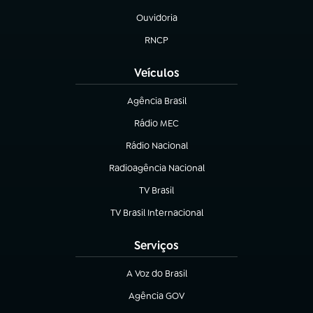
Ouvidoria
(abre em nova aba)
RNCP
(abre em nova aba)
Veículos
Agência Brasil
(abre em nova aba)
Rádio MEC
(abre em nova aba)
Rádio Nacional
Radioagência Nacional
(abre em nova aba)
TV Brasil
(abre em nova aba)
TV Brasil Internacional
(abre em nova aba)
Serviços
A Voz do Brasil
(abre em nova aba)
Agência GOV
(abre em nova aba)