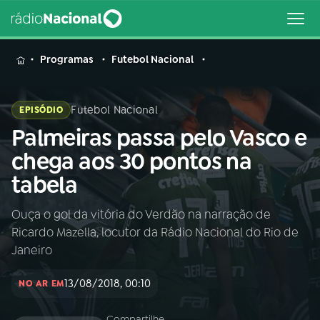
MENU
Programas
Futebol Nacional
Futebol Nacional
EPISÓDIO
Palmeiras passa pelo Vasco e
Buscar
na
chega aos 30 pontos na
Rádio
Buscar
tabela
Nacional
Ouça o gol da vitória do Verdão na narração de
AO VIVO
Ricardo Mazella, locutor da Rádio Nacional do Rio de
Janeiro
01
INÍCIO
13/08/2018, 00:10
NO AR EM
02
A RÁDIO
Compartilhe