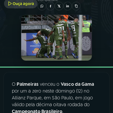
Ouça agora
03
PROGRAMAÇÃO
04
PROGRAMAS
05
PODCASTS
06
VIDEOCASTS
07
ÚLTIMAS
O
Palmeiras
venceu o
Vasco da Gama
por um a zero neste domingo (12) no
08
FESTIVAL DE MÚSICA
Allianz Parque, em São Paulo, em jogo
válido pela décima oitava rodada do
Campeonato Brasileiro
.
ACOMPANHE A RÁDIO NACIONAL