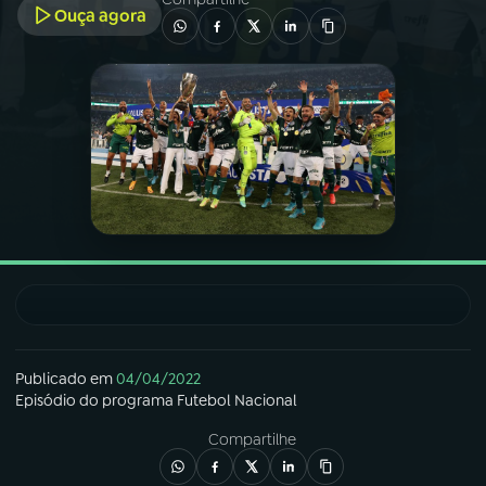
Ouça agora
03
PROGRAMAÇÃO
04
PROGRAMAS
05
PODCASTS
06
VIDEOCASTS
07
ÚLTIMAS
Publicado em
04/04/2022
Episódio
do programa
Futebol Nacional
08
FESTIVAL DE MÚSICA
Compartilhe
ACOMPANHE A RÁDIO NACIONAL