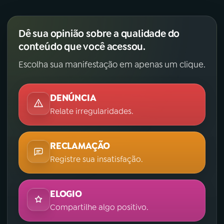
YouTube
Facebook
Dê sua opinião sobre a qualidade do
Instagram
X
conteúdo que você acessou.
Escolha sua manifestação em apenas um clique.
TikTok
DENÚNCIA
Relate irregularidades.
RECLAMAÇÃO
Registre sua insatisfação.
ELOGIO
Compartilhe algo positivo.