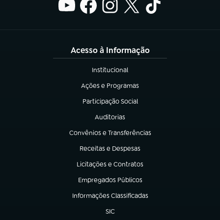
Acesso à Informação
Institucional
(abre em nova aba)
Ações e Programas
(abre em nova aba)
Participação Social
(abre em nova aba)
Auditorias
(abre em nova aba)
Convênios e Transferências
(abre em nova aba)
Receitas e Despesas
(abre em nova aba)
Licitações e Contratos
(abre em nova aba)
Empregados Públicos
(abre em nova aba)
Informações Classificadas
(abre em nova aba)
SIC
(abre em nova aba)