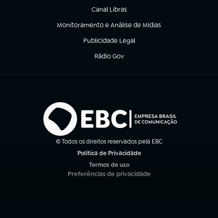
Canal Libras
(abre em nova aba)
Monitoramento e Análise de Mídias
(abre em nova aba)
Publicidade Legal
(abre em nova aba)
Rádio Gov
(abre em nova aba)
© Todos os direitos reservados pela EBC
Política de Privacidade
(abre em nova aba)
Termos de uso
(abre em nova aba)
Preferências de privacidade