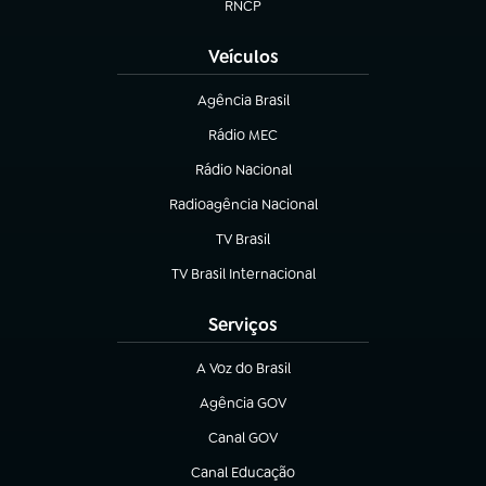
RNCP
(abre em nova aba)
Veículos
Agência Brasil
(abre em nova aba)
Rádio MEC
(abre em nova aba)
Rádio Nacional
Radioagência Nacional
(abre em nova aba)
TV Brasil
(abre em nova aba)
TV Brasil Internacional
(abre em nova aba)
Serviços
A Voz do Brasil
(abre em nova aba)
Agência GOV
(abre em nova aba)
Canal GOV
(abre em nova aba)
Canal Educação
(abre em nova aba)