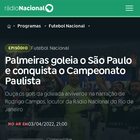
MENU
Programas
Futebol Nacional
Futebol Nacional
EPISÓDIO
Palmeiras goleia o São Paulo
Buscar
na
e conquista o Campeonato
Rádio
Buscar
Paulista
Nacional
Ouça os gols da goleada alviverde na narração de
AO VIVO
Rodrigo Campos, locutor da Rádio Nacional do Rio de
Janeiro
01
INÍCIO
03/04/2022, 21:00
NO AR EM
02
A RÁDIO
Compartilhe