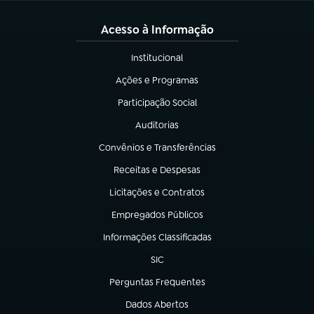
Acesso à Informação
Institucional
(abre em nova aba)
Ações e Programas
(abre em nova aba)
Participação Social
(abre em nova aba)
Auditorias
(abre em nova aba)
Convênios e Transferências
(abre em nova aba)
Receitas e Despesas
(abre em nova aba)
Licitações e Contratos
(abre em nova aba)
Empregados Públicos
(abre em nova aba)
Informações Classificadas
(abre em nova aba)
SIC
(abre em nova aba)
Perguntas Frequentes
(abre em nova aba)
Dados Abertos
(abre em nova aba)