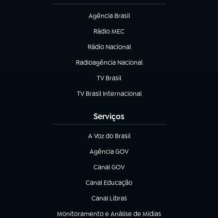
Agência Brasil
(abre em nova aba)
Rádio MEC
(abre em nova aba)
Rádio Nacional
Radioagência Nacional
(abre em nova aba)
TV Brasil
(abre em nova aba)
TV Brasil Internacional
(abre em nova aba)
Serviços
A Voz do Brasil
(abre em nova aba)
Agência GOV
(abre em nova aba)
Canal GOV
(abre em nova aba)
Canal Educação
(abre em nova aba)
Canal Libras
(abre em nova aba)
Monitoramento e Análise de Mídias
(abre em nova aba)