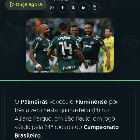
Ouça agora
03
PROGRAMAÇÃO
04
PROGRAMAS
05
PODCASTS
06
VIDEOCASTS
07
ÚLTIMAS
O
Palmeiras
venceu o
Fluminense
por
três a zero nesta quarta-feira (14) no
Allianz Parque, em São Paulo, em jogo
08
FESTIVAL DE MÚSICA
válido pela 34ª rodada do
Campeonato
Brasileiro
.
ACOMPANHE A RÁDIO NACIONAL