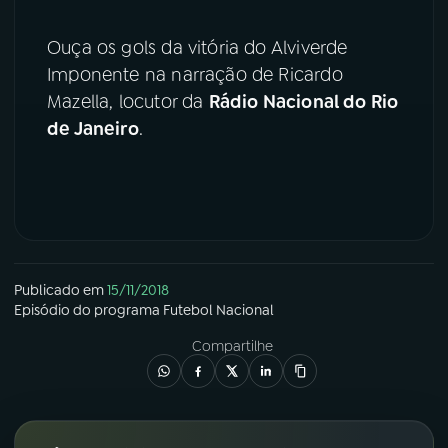
YouTube
Facebook
Ouça os gols da vitória do Alviverde
Imponente na narração de Ricardo
Instagram
X
Mazella, locutor da
Rádio Nacional do Rio
de Janeiro
.
TikTok
Publicado em
15/11/2018
Episódio
do programa
Futebol Nacional
Compartilhe