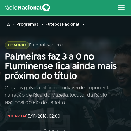
MENU
Programas
Futebol Nacional
Futebol Nacional
EPISÓDIO
Palmeiras faz 3 a 0 no
Buscar
na
Fluminense fica ainda mais
Rádio
Buscar
próximo do título
Nacional
Ouça os gols da vitória do Alviverde Imponente na
AO VIVO
narração de Ricardo Mazella, locutor da Rádio
Nacional do Rio de Janeiro
01
INÍCIO
15/11/2018, 02:00
NO AR EM
02
A RÁDIO
Compartilhe