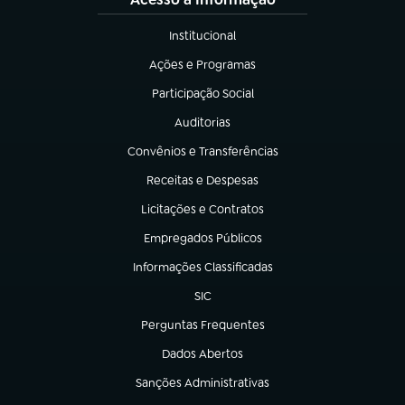
Institucional
(abre em nova aba)
Ações e Programas
(abre em nova aba)
Participação Social
(abre em nova aba)
Auditorias
(abre em nova aba)
Convênios e Transferências
(abre em nova aba)
Receitas e Despesas
(abre em nova aba)
Licitações e Contratos
(abre em nova aba)
Empregados Públicos
(abre em nova aba)
Informações Classificadas
(abre em nova aba)
SIC
(abre em nova aba)
Perguntas Frequentes
(abre em nova aba)
Dados Abertos
(abre em nova aba)
Sanções Administrativas
(abre em nova aba)