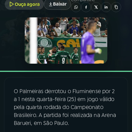
Baixar
Ouça agora
03
PROGRAMAÇÃO
04
PROGRAMAS
05
PODCASTS
06
VIDEOCASTS
O Palmeiras derrotou o Fluminense por 2
07
ÚLTIMAS
a 1 nesta quarta-feira (25) em jogo válido
pela quarta rodada do Campeonato
08
FESTIVAL DE MÚSICA
Brasileiro. A partida foi realizada na Arena
Barueri, em São Paulo.
ACOMPANHE A RÁDIO NACIONAL