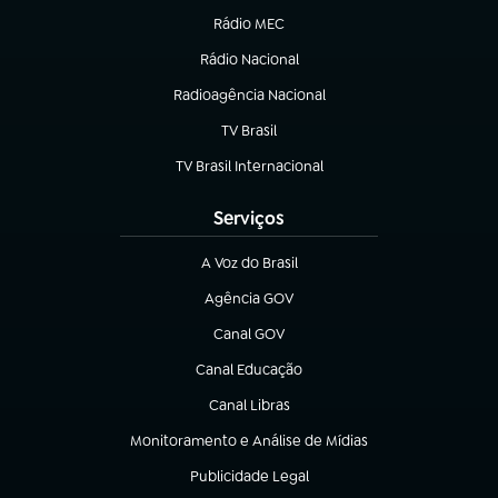
Rádio MEC
(abre em nova aba)
Rádio Nacional
Radioagência Nacional
(abre em nova aba)
TV Brasil
(abre em nova aba)
TV Brasil Internacional
(abre em nova aba)
Serviços
A Voz do Brasil
(abre em nova aba)
Agência GOV
(abre em nova aba)
Canal GOV
(abre em nova aba)
Canal Educação
(abre em nova aba)
Canal Libras
(abre em nova aba)
Monitoramento e Análise de Mídias
(abre em nova aba)
Publicidade Legal
(abre em nova aba)