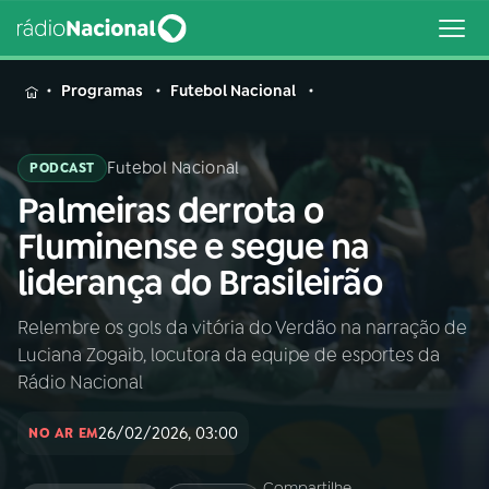
MENU
Programas
Futebol Nacional
Futebol Nacional
PODCAST
Palmeiras derrota o
Buscar
na
Fluminense e segue na
Rádio
Buscar
liderança do Brasileirão
Nacional
Relembre os gols da vitória do Verdão na narração de
AO VIVO
Luciana Zogaib, locutora da equipe de esportes da
Rádio Nacional
01
INÍCIO
26/02/2026, 03:00
NO AR EM
02
A RÁDIO
Compartilhe