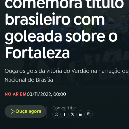
comemora título
Nacional
brasileiro com
01
INÍCIO
goleada sobre o
02
A RÁDIO
Fortaleza
03
PROGRAMAÇÃO
Ouça os gols da vitória do Verdão na narração de
04
PROGRAMAS
Nacional de Brasília
05
PODCASTS
03/11/2022, 00:00
NO AR EM
Compartilhe
Ouça agora
06
VIDEOCASTS