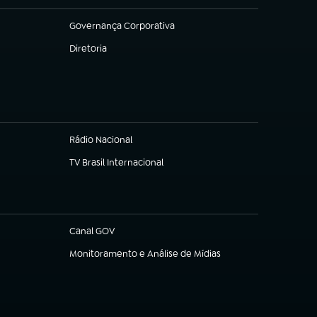
Governança Corporativa
(abre em nova aba)
Diretoria
(abre em nova aba)
Rádio Nacional
TV Brasil Internacional
(abre em nova aba)
Canal GOV
(abre em nova aba)
Monitoramento e Análise de Mídias
(abre em nova aba)