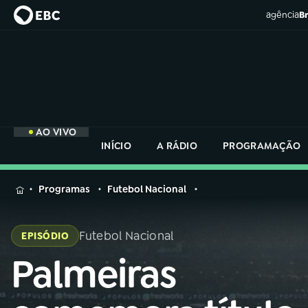
agência
Br
AO VIVO
INÍCIO
A RÁDIO
PROGRAMAÇÃO
MENU
Programas
Futebol Nacional
Buscar
na
Futebol Nacional
EPISÓDIO
Rádio
Buscar
Nacional
Palmeiras
Buscar
na
Rádio
AO VIVO