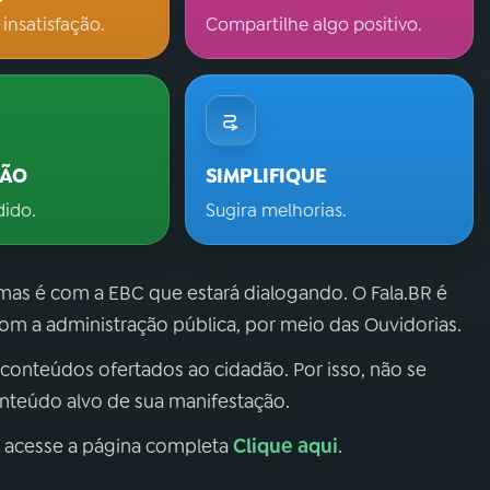
 insatisfação.
Compartilhe algo positivo.
ÇÃO
SIMPLIFIQUE
dido.
Sugira melhorias.
 mas é com a EBC que estará dialogando. O Fala.BR é
m a administração pública, por meio das Ouvidorias.
 conteúdos ofertados ao cidadão. Por isso, não se
onteúdo alvo de sua manifestação.
Clique aqui
, acesse a página completa
.