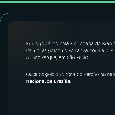
07
ÚLTIMAS
08
FESTIVAL DE MÚSICA
ACOMPANHE A RÁDIO NACIONAL
Em jogo válido pela 35ª rodada do Brasile
YouTube
Facebook
Palmeiras goleou o Fortaleza por 4 a 0. A 
Allianz Parque, em São Paulo.
Instagram
X
TikTok
Ouça os gols da vitória do Verdão na na
Nacional de Brasília
.