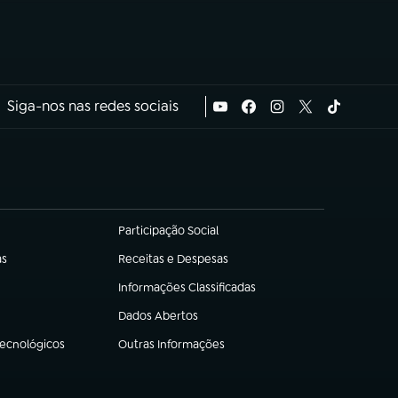
Siga-nos nas redes sociais
Participação Social
(abre em nova aba)
as
Receitas e Despesas
(abre em nova aba)
Informações Classificadas
(abre em nova aba)
Dados Abertos
(abre em nova aba)
Tecnológicos
Outras Informações
(abre em nova aba)