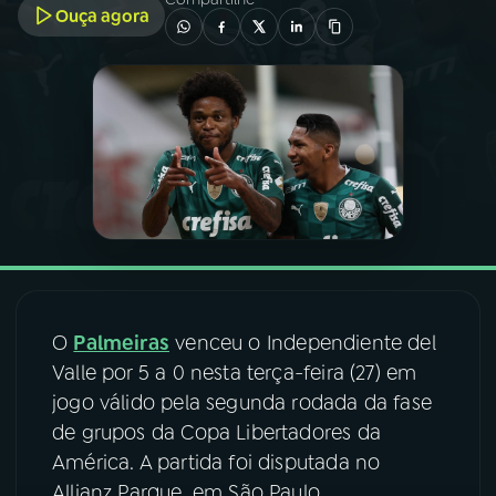
Ouça agora
03
PROGRAMAÇÃO
04
PROGRAMAS
05
PODCASTS
06
VIDEOCASTS
O
Palmeiras
venceu o Independiente del
07
ÚLTIMAS
Valle por 5 a 0 nesta terça-feira (27) em
jogo válido pela segunda rodada da fase
08
FESTIVAL DE MÚSICA
de grupos da Copa Libertadores da
América. A partida foi disputada no
ACOMPANHE A RÁDIO NACIONAL
Allianz Parque, em São Paulo.