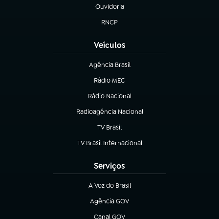
Ouvidoria
(abre em nova aba)
RNCP
(abre em nova aba)
Veículos
Agência Brasil
(abre em nova aba)
Rádio MEC
(abre em nova aba)
Rádio Nacional
Radioagência Nacional
(abre em nova aba)
TV Brasil
(abre em nova aba)
TV Brasil Internacional
(abre em nova aba)
Serviços
A Voz do Brasil
(abre em nova aba)
Agência GOV
(abre em nova aba)
Canal GOV