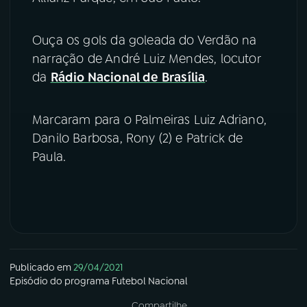
YouTube
Facebook
Ouça os gols da goleada do Verdão na
narração de André Luiz Mendes, locutor
Instagram
X
da
Rádio Nacional de Brasília
.
TikTok
Marcaram para o Palmeiras Luiz Adriano,
Danilo Barbosa, Rony (2) e Patrick de
Paula.
Publicado em
29/04/2021
Episódio
do programa
Futebol Nacional
Compartilhe