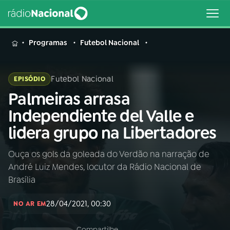
MENU
Programas
Futebol Nacional
Futebol Nacional
EPISÓDIO
Palmeiras arrasa
Buscar
na
Independiente del Valle e
Rádio
Buscar
lidera grupo na Libertadores
Nacional
Ouça os gols da goleada do Verdão na narração de
AO VIVO
André Luiz Mendes, locutor da Rádio Nacional de
Brasília
01
INÍCIO
28/04/2021, 00:30
NO AR EM
02
A RÁDIO
Compartilhe