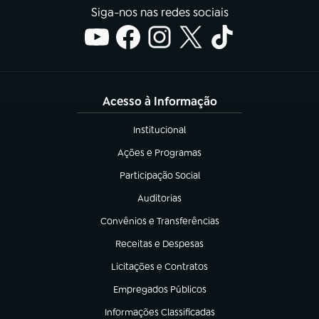
Siga-nos nas redes sociais
Acesso à Informação
Institucional
(abre em nova aba)
Ações e Programas
(abre em nova aba)
Participação Social
(abre em nova aba)
Auditorias
(abre em nova aba)
Convênios e Transferências
(abre em nova aba)
Receitas e Despesas
(abre em nova aba)
Licitações e Contratos
(abre em nova aba)
Empregados Públicos
(abre em nova aba)
Informações Classificadas
(abre em nova aba)