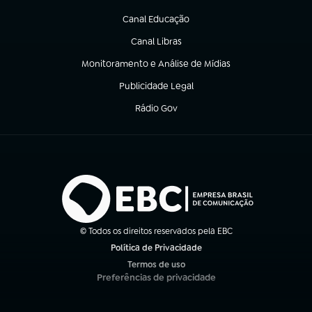
(abre em nova aba)
Canal Educação
(abre em nova aba)
Canal Libras
(abre em nova aba)
Monitoramento e Análise de Mídias
(abre em nova aba)
Publicidade Legal
(abre em nova aba)
Rádio Gov
(abre em nova aba)
© Todos os direitos reservados pela EBC
Política de Privacidade
(abre em nova aba)
Termos de uso
(abre em nova aba)
Preferências de privacidade