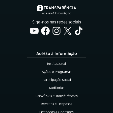
(abre em nova aba)
TRANSPARÊNCIA
Acesso à Informação
Siga-nos nas redes sociais
Acesso à Informação
Institucional
(abre em nova aba)
Ações e Programas
(abre em nova aba)
Participação Social
(abre em nova aba)
Auditorias
(abre em nova aba)
Convênios e Transferências
(abre em nova aba)
Receitas e Despesas
(abre em nova aba)
Licitações e Contratos