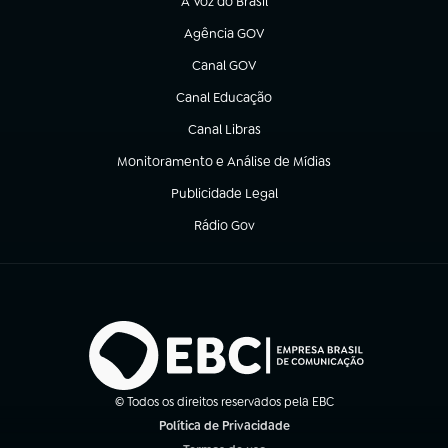
A Voz do Brasil
(abre em nova aba)
Agência GOV
(abre em nova aba)
Canal GOV
(abre em nova aba)
Canal Educação
(abre em nova aba)
Canal Libras
(abre em nova aba)
Monitoramento e Análise de Mídias
(abre em nova aba)
Publicidade Legal
(abre em nova aba)
Rádio Gov
(abre em nova aba)
© Todos os direitos reservados pela EBC
Política de Privacidade
(abre em nova aba)