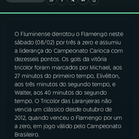
03
PROGRAMAÇÃO
O Fluminense derrotou o Flamengo neste
04
PROGRAMAS
sábado (08/02) por três a zero e assumiu
a liderança do Campeonato Carioca com
05
PODCASTS
dezesseis pontos. Os gols da vitória
tricolor foram marcados por Michael, aos
27 minutos do primeiro tempo, Elivélton,
06
VIDEOCASTS
aos três minutos do segundo tempo, e
Walter, aos 40 minutos do segundo
07
ÚLTIMAS
tempo. O Tricolor das Laranjeiras não
vencia um clássico desde outubro de
2012, quando venceu o Flamengo por um
08
FESTIVAL DE MÚSICA
a zero, em jogo válido pelo Campeonato
Brasileiro.
ACOMPANHE A RÁDIO NACIONAL