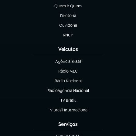
Quem é Quem
(abre em nova aba)
Diretoria
(abre em nova aba)
Ouvidoria
(abre em nova aba)
RNCP
(abre em nova aba)
Veículos
Agência Brasil
(abre em nova aba)
Rádio MEC
(abre em nova aba)
Rádio Nacional
Radioagência Nacional
(abre em nova aba)
TV Brasil
(abre em nova aba)
TV Brasil Internacional
(abre em nova aba)
Serviços