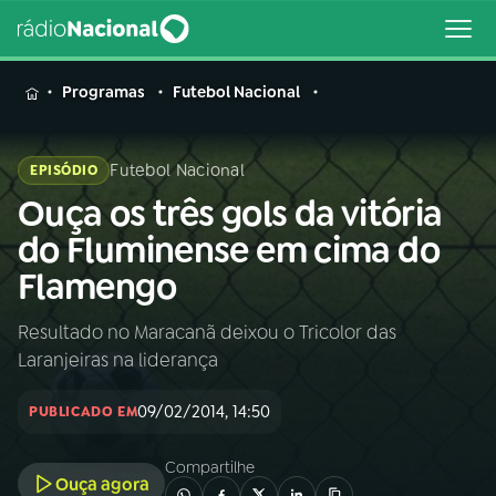
MENU
Programas
Futebol Nacional
Futebol Nacional
EPISÓDIO
Ouça os três gols da vitória
Buscar
na
do Fluminense em cima do
Rádio
Buscar
Flamengo
Nacional
Resultado no Maracanã deixou o Tricolor das
AO VIVO
Laranjeiras na liderança
01
INÍCIO
09/02/2014, 14:50
PUBLICADO EM
Compartilhe
02
A RÁDIO
Ouça agora