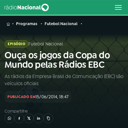
MENU
Programas
Futebol Nacional
Futebol Nacional
EPISÓDIO
Ouça os jogos da Copa do
Buscar
na
Mundo pelas Rádios EBC
Rádio
Buscar
Nacional
As rádios da Empresa Brasil de Comunicação (EBC) são
veículos oficiais
AO VIVO
15/06/2014, 18:47
PUBLICADO EM
01
INÍCIO
Compartilhe
02
A RÁDIO