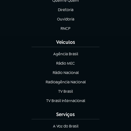
Quem é Quem
(abre em nova aba)
Diretoria
(abre em nova aba)
Ouvidoria
(abre em nova aba)
RNCP
(abre em nova aba)
Veículos
Agência Brasil
(abre em nova aba)
Rádio MEC
(abre em nova aba)
Rádio Nacional
Radioagência Nacional
(abre em nova aba)
TV Brasil
(abre em nova aba)
TV Brasil Internacional
(abre em nova aba)
Serviços
A Voz do Brasil
(abre em nova aba)