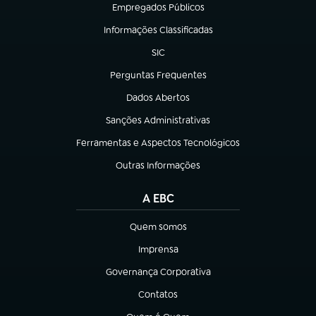
Empregados Públicos
(abre em nova aba)
Informações Classificadas
(abre em nova aba)
SIC
(abre em nova aba)
Perguntas Frequentes
(abre em nova aba)
Dados Abertos
(abre em nova aba)
Sanções Administrativas
(abre em nova aba)
Ferramentas e Aspectos Tecnológicos
(abre em nova aba)
Outras Informações
(abre em nova aba)
A EBC
Quem somos
(abre em nova aba)
Imprensa
(abre em nova aba)
Governança Corporativa
(abre em nova aba)
Contatos
(abre em nova aba)