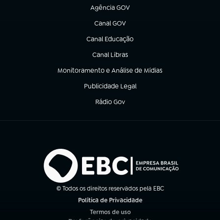
Agência GOV
(abre em nova aba)
Canal GOV
(abre em nova aba)
Canal Educação
(abre em nova aba)
Canal Libras
(abre em nova aba)
Monitoramento e Análise de Mídias
(abre em nova aba)
Publicidade Legal
(abre em nova aba)
Rádio Gov
(abre em nova aba)
© Todos os direitos reservados pela EBC
Política de Privacidade
(abre em nova aba)
Termos de uso
(abre em nova aba)