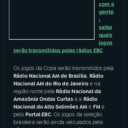
com a
YouTube
Facebook
gente
:
Instagram
X
saiba
quais
TikTok
jogos
serão transmitidos pelas rádios EBC
Os jogos da Copa serão transmitidos pela
Rádio Nacional AM de Brasília
,
Rádio
Nacional AM do Rio de Janeiro
e na
região norte pela
Rádio Nacional da
Amazônia Ondas Curtas
e a
Rádio
Nacional do Alto Solimões AM
e
FM
e
pelo
Portal EBC
. Os jogos da seleção
brasileira serão ainda veiculados pela