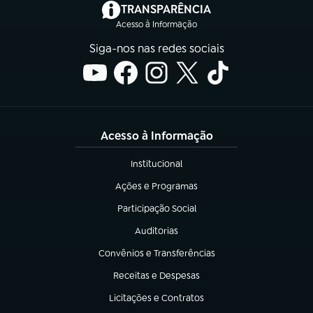
(abre em nova aba)
TRANSPARÊNCIA
Acesso à Informação
Siga-nos nas redes sociais
Acesso à Informação
Institucional
(abre em nova aba)
Ações e Programas
(abre em nova aba)
Participação Social
(abre em nova aba)
Auditorias
(abre em nova aba)
Convênios e Transferências
(abre em nova aba)
Receitas e Despesas
(abre em nova aba)
Licitações e Contratos
(abre em nova aba)