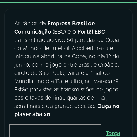
03
PROGRAMAÇÃO
As rádios da
Empresa Brasil de
Comunicação
(EBC) e o
Portal EBC
04
PROGRAMAS
transmitirão ao vivo 50 partidas da Copa
do Mundo de Futebol. A cobertura que
05
PODCASTS
iniciou na abertura da Copa, no dia 12 de
junho, com o jogo entre Brasil e Croácia,
direto de São Paulo, vai até a final do
06
VIDEOCASTS
Mundial, no dia 13 de julho, no Maracanã.
Estão previstas as transmissões de jogos
07
ÚLTIMAS
das oitavas de final, quartas de final,
semifinais e da grande decisão.
Ouça no
player abaixo
.
08
FESTIVAL DE MÚSICA
Torça
ACOMPANHE A RÁDIO NACIONAL