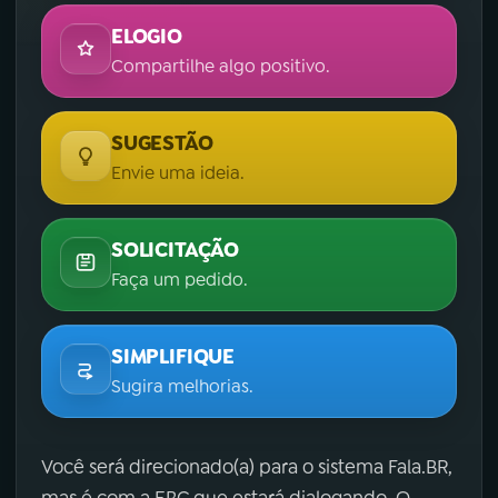
ELOGIO
Compartilhe algo positivo.
SUGESTÃO
Envie uma ideia.
SOLICITAÇÃO
Faça um pedido.
SIMPLIFIQUE
Sugira melhorias.
Você será direcionado(a) para o sistema Fala.BR,
mas é com a EBC que estará dialogando. O