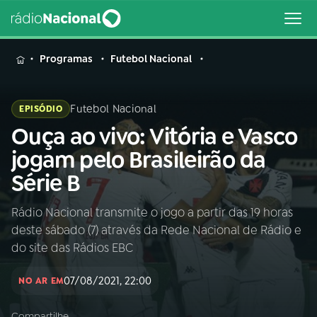
MENU
Programas
Futebol Nacional
Futebol Nacional
EPISÓDIO
Ouça ao vivo: Vitória e Vasco
Buscar
na
jogam pelo Brasileirão da
Rádio
Buscar
Série B
Nacional
Rádio Nacional transmite o jogo a partir das 19 horas
AO VIVO
deste sábado (7) através da Rede Nacional de Rádio e
do site das Rádios EBC
01
INÍCIO
07/08/2021, 22:00
NO AR EM
02
A RÁDIO
Compartilhe