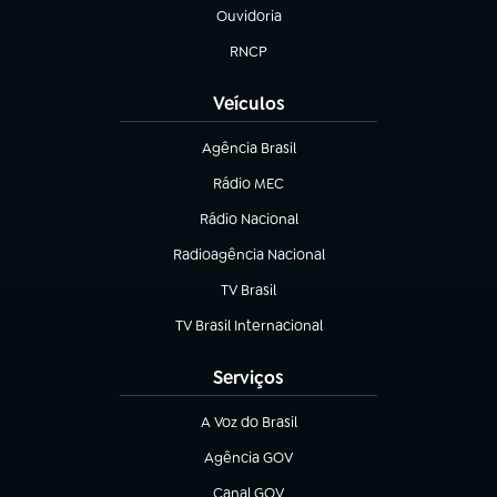
Ouvidoria
(abre em nova aba)
RNCP
(abre em nova aba)
Veículos
Agência Brasil
(abre em nova aba)
Rádio MEC
(abre em nova aba)
Rádio Nacional
Radioagência Nacional
(abre em nova aba)
TV Brasil
(abre em nova aba)
TV Brasil Internacional
(abre em nova aba)
Serviços
A Voz do Brasil
(abre em nova aba)
Agência GOV
(abre em nova aba)
Canal GOV