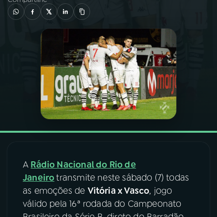
03
PROGRAMAÇÃO
04
PROGRAMAS
05
PODCASTS
06
VIDEOCASTS
07
ÚLTIMAS
A
Rádio Nacional do Rio de
Janeiro
transmite neste sábado (7) todas
08
FESTIVAL DE MÚSICA
as emoções de
Vitória x Vasco
, jogo
válido pela 16ª rodada do Campeonato
ACOMPANHE A RÁDIO NACIONAL
Brasileiro da Série B, direto do Barradão,