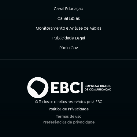
(abre em nova aba)
Canal Educação
(abre em nova aba)
Canal Libras
(abre em nova aba)
Monitoramento e Análise de Mídias
(abre em nova aba)
Publicidade Legal
(abre em nova aba)
Rádio Gov
(abre em nova aba)
© Todos os direitos reservados pela EBC
Política de Privacidade
(abre em nova aba)
Termos de uso
(abre em nova aba)
Preferências de privacidade