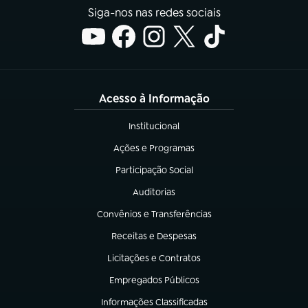
Siga-nos nas redes sociais
Acesso à Informação
Institucional
(abre em nova aba)
Ações e Programas
(abre em nova aba)
Participação Social
(abre em nova aba)
Auditorias
(abre em nova aba)
Convênios e Transferências
(abre em nova aba)
Receitas e Despesas
(abre em nova aba)
Licitações e Contratos
(abre em nova aba)
Empregados Públicos
(abre em nova aba)
Informações Classificadas
(abre em nova aba)