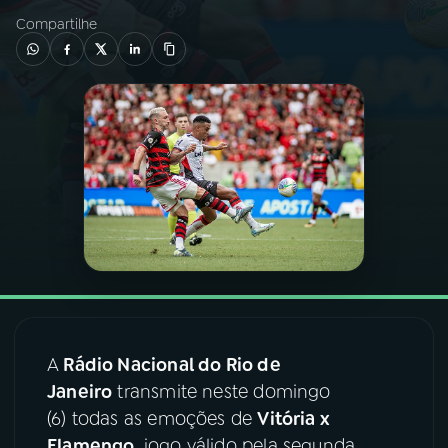
Compartilhe
03
PROGRAMAÇÃO
04
PROGRAMAS
05
PODCASTS
06
VIDEOCASTS
07
ÚLTIMAS
A
Rádio Nacional do Rio de
08
FESTIVAL DE MÚSICA
Janeiro
transmite neste domingo
(6) todas as emoções de
Vitória x
ACOMPANHE A RÁDIO NACIONAL
Flamengo
, jogo válido pela segunda