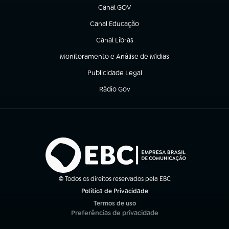
Canal GOV
(abre em nova aba)
Canal Educação
(abre em nova aba)
Canal Libras
(abre em nova aba)
Monitoramento e Análise de Mídias
(abre em nova aba)
Publicidade Legal
(abre em nova aba)
Rádio Gov
(abre em nova aba)
© Todos os direitos reservados pela EBC
Política de Privacidade
(abre em nova aba)
Termos de uso
(abre em nova aba)
Preferências de privacidade