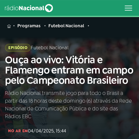
MENU
Programas
Futebol Nacional
Futebol Nacional
EPISÓDIO
Ouça ao vivo: Vitória e
Buscar
na
Flamengo entram em campo
Rádio
Buscar
pelo Campeonato Brasileiro
Nacional
Rádio Nacional transmite jogo para todo o Brasil a
AO VIVO
partir das 18 horas deste domingo (6) através da Rede
Nacional de Comunicação Pública e do site das
01
INÍCIO
Rádios EBC
04/04/2025, 15:44
NO AR EM
02
A RÁDIO