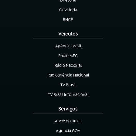
Diretoria
(abre em nova aba)
Ouvidoria
(abre em nova aba)
RNCP
(abre em nova aba)
Veículos
Agência Brasil
(abre em nova aba)
Rádio MEC
(abre em nova aba)
Rádio Nacional
Radioagência Nacional
(abre em nova aba)
TV Brasil
(abre em nova aba)
TV Brasil Internacional
(abre em nova aba)
Serviços
A Voz do Brasil
(abre em nova aba)
Agência GOV
(abre em nova aba)