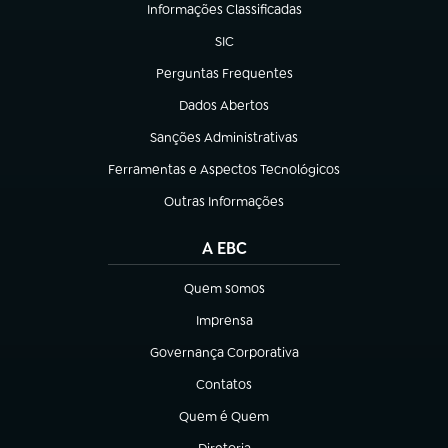
Informações Classificadas
(abre em nova aba)
SIC
(abre em nova aba)
Perguntas Frequentes
(abre em nova aba)
Dados Abertos
(abre em nova aba)
Sanções Administrativas
(abre em nova aba)
Ferramentas e Aspectos Tecnológicos
(abre em nova aba)
Outras Informações
(abre em nova aba)
A EBC
Quem somos
(abre em nova aba)
Imprensa
(abre em nova aba)
Governança Corporativa
(abre em nova aba)
Contatos
(abre em nova aba)
Quem é Quem
(abre em nova aba)