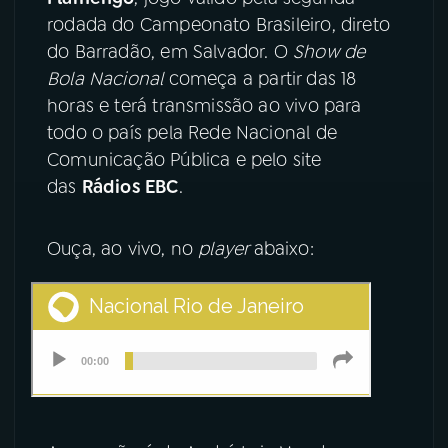
rodada do Campeonato Brasileiro, direto
YouTube
Facebook
do Barradão, em Salvador. O
Show de
Bola Nacional
começa a partir das 18
Instagram
X
horas e terá transmissão ao vivo para
todo o país pela Rede Nacional de
TikTok
Comunicação Pública e pelo site
das
Rádios EBC
.
Ouça, ao vivo, no
player
abaixo: