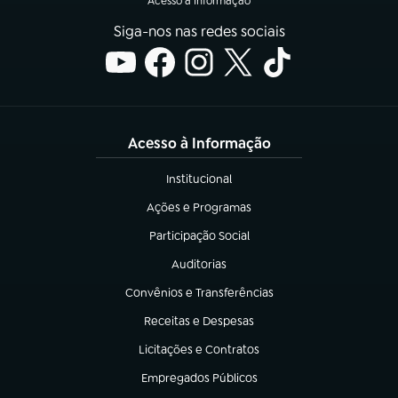
Acesso à Informação
Siga-nos nas redes sociais
Acesso à Informação
Institucional
(abre em nova aba)
Ações e Programas
(abre em nova aba)
Participação Social
(abre em nova aba)
Auditorias
(abre em nova aba)
Convênios e Transferências
(abre em nova aba)
Receitas e Despesas
(abre em nova aba)
Licitações e Contratos
(abre em nova aba)
Empregados Públicos
(abre em nova aba)