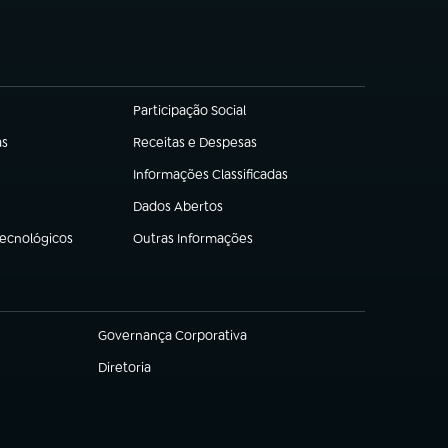
Participação Social
(abre em nova aba)
as
Receitas e Despesas
(abre em nova aba)
Informações Classificadas
(abre em nova aba)
Dados Abertos
(abre em nova aba)
Tecnológicos
Outras Informações
(abre em nova aba)
Governança Corporativa
(abre em nova aba)
Diretoria
(abre em nova aba)