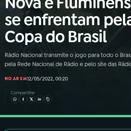
Nova e Fluminen
Nacional
se enfrentam pel
01
INÍCIO
Copa do Brasil
02
A RÁDIO
Rádio Nacional transmite o jogo para todo o Brasil,
03
PROGRAMAÇÃO
pela Rede Nacional de Rádio e pelo site das Rád
04
PROGRAMAS
12/05/2022, 00:20
NO AR EM
Compartilhe
05
PODCASTS
06
VIDEOCASTS