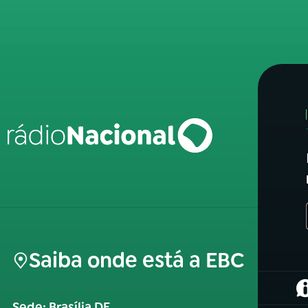
Saiba onde está a EBC
(
Sede: Brasília DF