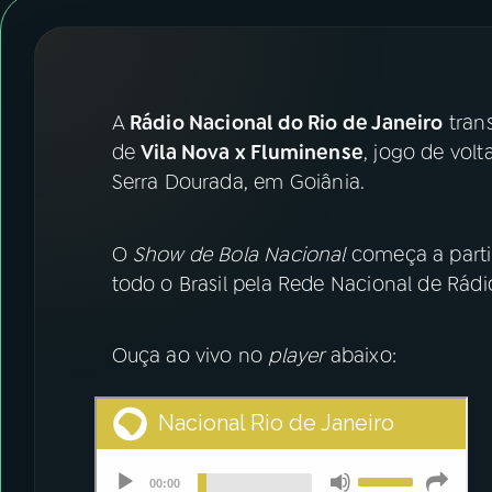
07
ÚLTIMAS
08
FESTIVAL DE MÚSICA
A
Rádio Nacional do Rio de Janeiro
trans
ACOMPANHE A RÁDIO NACIONAL
de
Vila Nova x Fluminense
, jogo de volt
Serra Dourada, em Goiânia.
YouTube
Facebook
Instagram
X
O
Show de Bola Nacional
começa a partir
todo o Brasil pela Rede Nacional de Rádi
TikTok
Ouça ao vivo no
player
abaixo: