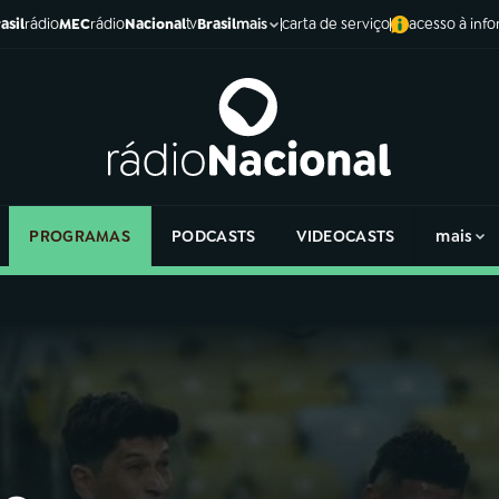
asil
rádio
MEC
rádio
Nacional
tv
Brasil
carta de serviço
acesso à inf
mais
PROGRAMAS
PODCASTS
VIDEOCASTS
mais