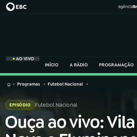
agência
Br
AO VIVO
INÍCIO
A RÁDIO
PROGRAMAÇÃO
MENU
Programas
Futebol Nacional
Buscar
na
Futebol Nacional
EPISÓDIO
Rádio
Buscar
Nacional
Ouça ao vivo: Vila
Buscar
na
Rádio
AO VIVO