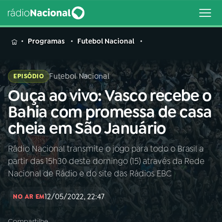
MENU
Programas
Futebol Nacional
Futebol Nacional
EPISÓDIO
Ouça ao vivo: Vasco recebe o
Buscar
na
Bahia com promessa de casa
Rádio
Buscar
cheia em São Januário
Nacional
Rádio Nacional transmite o jogo para todo o Brasil a
AO VIVO
partir das 15h30 deste domingo (15) através da Rede
Nacional de Rádio e do site das Rádios EBC
01
INÍCIO
12/05/2022, 22:47
NO AR EM
02
A RÁDIO
Compartilhe