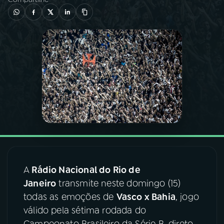
03
PROGRAMAÇÃO
04
PROGRAMAS
05
PODCASTS
06
VIDEOCASTS
07
ÚLTIMAS
A
Rádio Nacional do Rio de
Janeiro
transmite neste domingo (15)
08
FESTIVAL DE MÚSICA
todas as emoções de
Vasco x Bahia
, jogo
válido pela sétima rodada do
ACOMPANHE A RÁDIO NACIONAL
Campeonato Brasileiro da Série B, direto