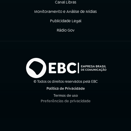
Canal Libras
(abre em nova aba)
Monitoramento e Análise de Mídias
(abre em nova aba)
Publicidade Legal
(abre em nova aba)
Rádio Gov
(abre em nova aba)
© Todos os direitos reservados pela EBC
Política de Privacidade
(abre em nova aba)
Termos de uso
(abre em nova aba)
Preferências de privacidade