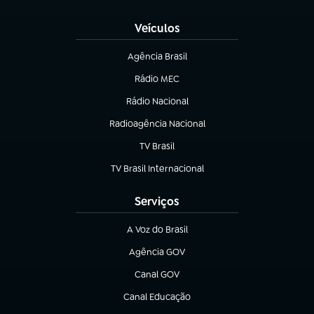
Veículos
Agência Brasil
(abre em nova aba)
Rádio MEC
(abre em nova aba)
Rádio Nacional
Radioagência Nacional
(abre em nova aba)
TV Brasil
(abre em nova aba)
TV Brasil Internacional
(abre em nova aba)
Serviços
A Voz do Brasil
(abre em nova aba)
Agência GOV
(abre em nova aba)
Canal GOV
(abre em nova aba)
Canal Educação
(abre em nova aba)