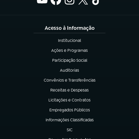
Acesso à Informação
Institucional
(abre em nova aba)
Ações e Programas
(abre em nova aba)
Participação Social
(abre em nova aba)
Auditorias
(abre em nova aba)
Convênios e Transferências
(abre em nova aba)
Receitas e Despesas
(abre em nova aba)
Licitações e Contratos
(abre em nova aba)
Empregados Públicos
(abre em nova aba)
Informações Classificadas
(abre em nova aba)
SIC
(abre em nova aba)