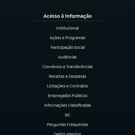
Acesso à Informação
Institucional
(abre em nova aba)
Ações e Programas
(abre em nova aba)
Participação Social
(abre em nova aba)
Auditorias
(abre em nova aba)
Convênios e Transferências
(abre em nova aba)
Receitas e Despesas
(abre em nova aba)
Licitações e Contratos
(abre em nova aba)
Empregados Públicos
(abre em nova aba)
Informações Classificadas
(abre em nova aba)
SIC
(abre em nova aba)
Perguntas Frequentes
(abre em nova aba)
Dados Abertos