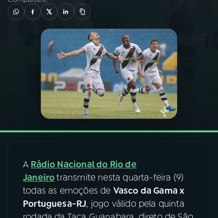
03
PROGRAMAÇÃO
04
PROGRAMAS
05
PODCASTS
06
VIDEOCASTS
07
ÚLTIMAS
A
Rádio Nacional do Rio de
Janeiro
transmite nesta quarta-feira (9)
08
FESTIVAL DE MÚSICA
todas as emoções de
Vasco da Gama x
Portuguesa-RJ
, jogo válido pela quinta
ACOMPANHE A RÁDIO NACIONAL
rodada da Taça Guanabara, direto de São