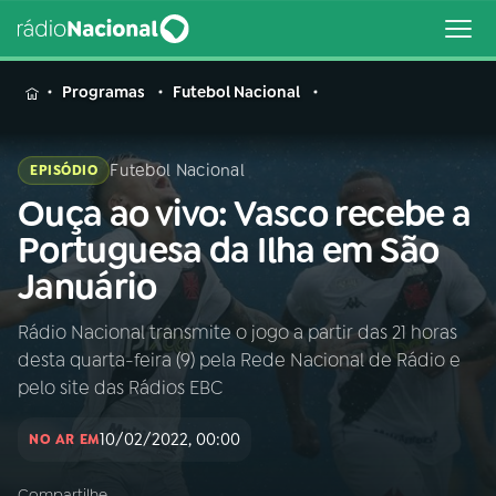
MENU
Programas
Futebol Nacional
Futebol Nacional
EPISÓDIO
Ouça ao vivo: Vasco recebe a
Buscar
na
Portuguesa da Ilha em São
Rádio
Buscar
Januário
Nacional
Rádio Nacional transmite o jogo a partir das 21 horas
AO VIVO
desta quarta-feira (9) pela Rede Nacional de Rádio e
pelo site das Rádios EBC
01
INÍCIO
10/02/2022, 00:00
NO AR EM
02
A RÁDIO
Compartilhe