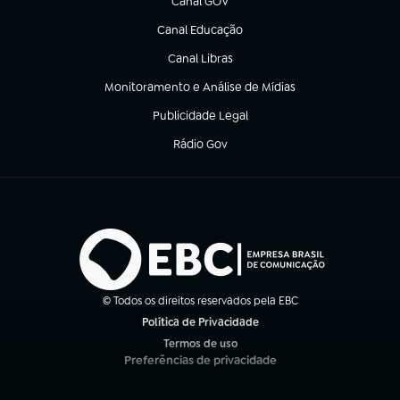
Canal GOV
(abre em nova aba)
Canal Educação
(abre em nova aba)
Canal Libras
(abre em nova aba)
Monitoramento e Análise de Mídias
(abre em nova aba)
Publicidade Legal
(abre em nova aba)
Rádio Gov
(abre em nova aba)
© Todos os direitos reservados pela EBC
Política de Privacidade
(abre em nova aba)
Termos de uso
(abre em nova aba)
Preferências de privacidade