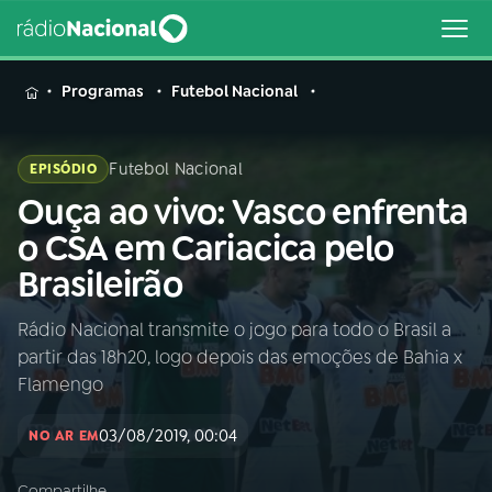
MENU
Programas
Futebol Nacional
Futebol Nacional
EPISÓDIO
Ouça ao vivo: Vasco enfrenta
Buscar
na
o CSA em Cariacica pelo
Rádio
Buscar
Brasileirão
Nacional
Rádio Nacional transmite o jogo para todo o Brasil a
AO VIVO
partir das 18h20, logo depois das emoções de Bahia x
Flamengo
01
INÍCIO
03/08/2019, 00:04
NO AR EM
02
A RÁDIO
Compartilhe