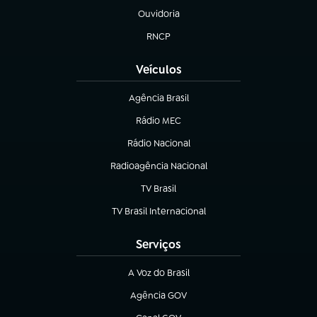
Ouvidoria
(abre em nova aba)
RNCP
(abre em nova aba)
Veículos
Agência Brasil
(abre em nova aba)
Rádio MEC
(abre em nova aba)
Rádio Nacional
Radioagência Nacional
(abre em nova aba)
TV Brasil
(abre em nova aba)
TV Brasil Internacional
(abre em nova aba)
Serviços
A Voz do Brasil
(abre em nova aba)
Agência GOV
(abre em nova aba)