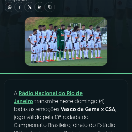
03
PROGRAMAÇÃO
04
PROGRAMAS
05
PODCASTS
06
VIDEOCASTS
07
ÚLTIMAS
A
Rádio Nacional do Rio de
Janeiro
transmite neste domingo (4)
todas as emoções
Vasco da Gama x CSA
,
08
FESTIVAL DE MÚSICA
jogo válido pela 13ª rodada do
Campeonato Brasileiro, direto do Estádio
ACOMPANHE A RÁDIO NACIONAL