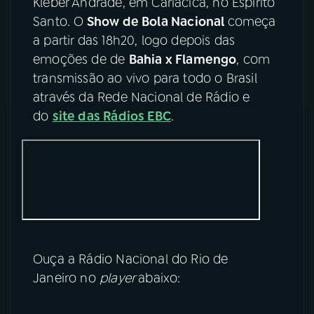
Kléber Andrade, em Cariacica, no Espírito
Santo. O
Show de Bola Nacional
começa
YouTube
Facebook
a partir das 18h20, logo depois das
emoções de de
Bahia x Flamengo
, com
Instagram
X
transmissão ao vivo para todo o Brasil
através da Rede Nacional de Rádio e
TikTok
do
site das Rádios EBC
.
Ouça a Rádio Nacional do Rio de
Janeiro no
player
abaixo: