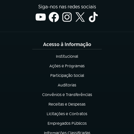
Siga-nos nas redes sociais
Acesso à Informação
Institucional
(abre em nova aba)
Ações e Programas
(abre em nova aba)
Participação Social
(abre em nova aba)
Auditorias
(abre em nova aba)
Convênios e Transferências
(abre em nova aba)
Receitas e Despesas
(abre em nova aba)
Licitações e Contratos
(abre em nova aba)
Empregados Públicos
(abre em nova aba)
Informações Classificadas