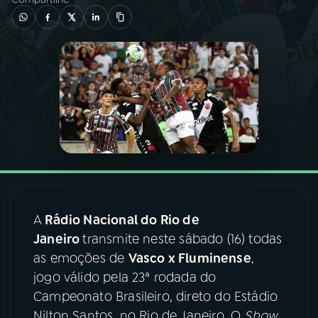
03
PROGRAMAÇÃO
04
PROGRAMAS
05
PODCASTS
06
VIDEOCASTS
A
Rádio Nacional do Rio de
07
ÚLTIMAS
Janeiro
transmite neste sábado (16) todas
as emoções de
Vasco x Fluminense
,
08
FESTIVAL DE MÚSICA
jogo válido pela 23ª rodada do
Campeonato Brasileiro, direto do Estádio
ACOMPANHE A RÁDIO NACIONAL
Nilton Santos, no Rio de Janeiro. O
Show