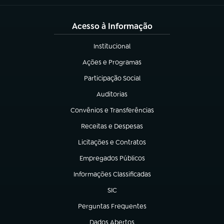
Acesso à Informação
Institucional
(abre em nova aba)
Ações e Programas
(abre em nova aba)
Participação Social
(abre em nova aba)
Auditorias
(abre em nova aba)
Convênios e Transferências
(abre em nova aba)
Receitas e Despesas
(abre em nova aba)
Licitações e Contratos
(abre em nova aba)
Empregados Públicos
(abre em nova aba)
Informações Classificadas
(abre em nova aba)
SIC
(abre em nova aba)
Perguntas Frequentes
(abre em nova aba)
Dados Abertos