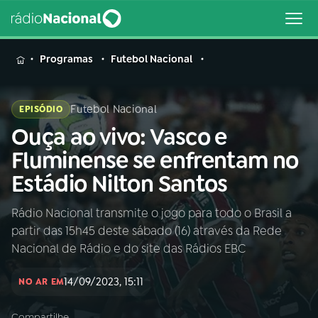
MENU
Programas
Futebol Nacional
Futebol Nacional
EPISÓDIO
Ouça ao vivo: Vasco e
Buscar
na
Fluminense se enfrentam no
Rádio
Buscar
Estádio Nilton Santos
Nacional
Rádio Nacional transmite o jogo para todo o Brasil a
AO VIVO
partir das 15h45 deste sábado (16) através da Rede
Nacional de Rádio e do site das Rádios EBC
01
INÍCIO
14/09/2023, 15:11
NO AR EM
02
A RÁDIO
Compartilhe