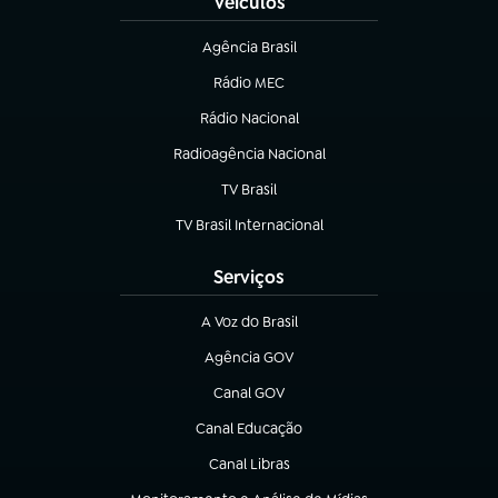
Veículos
Agência Brasil
(abre em nova aba)
Rádio MEC
(abre em nova aba)
Rádio Nacional
Radioagência Nacional
(abre em nova aba)
TV Brasil
(abre em nova aba)
TV Brasil Internacional
(abre em nova aba)
Serviços
A Voz do Brasil
(abre em nova aba)
Agência GOV
(abre em nova aba)
Canal GOV
(abre em nova aba)
Canal Educação
(abre em nova aba)
Canal Libras
(abre em nova aba)