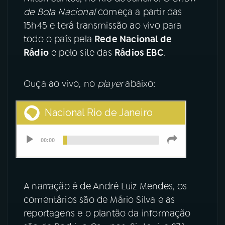
de Bola Nacional
começa a partir das
YouTube
Facebook
15h45 e terá transmissão ao vivo para
todo o país pela
Rede Nacional de
Instagram
X
Rádio
e pelo site das
Rádios EBC
.
TikTok
Ouça ao vivo, no
player
abaixo:
A narração é de André Luiz Mendes, os
comentários são de Mário Silva e as
reportagens e o plantão da informação