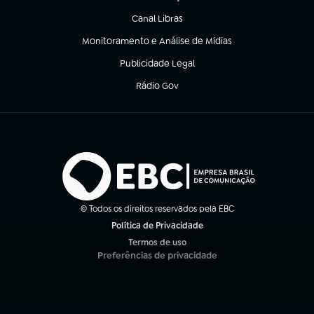
(abre em nova aba)
Canal Libras
(abre em nova aba)
Monitoramento e Análise de Mídias
(abre em nova aba)
Publicidade Legal
(abre em nova aba)
Rádio Gov
(abre em nova aba)
© Todos os direitos reservados pela EBC
Política de Privacidade
(abre em nova aba)
Termos de uso
(abre em nova aba)
Preferências de privacidade