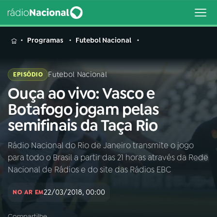
MENU
Programas
Futebol Nacional
Futebol Nacional
EPISÓDIO
Ouça ao vivo: Vasco e
Buscar
na
Botafogo jogam pelas
Rádio
Buscar
semifinais da Taça Rio
Nacional
Rádio Nacional do Rio de Janeiro transmite o jogo
AO VIVO
para todo o Brasil a partir das 21 horas através da Rede
Nacional de Rádios e do site das Rádios EBC
01
INÍCIO
22/03/2018, 00:00
NO AR EM
02
A RÁDIO
Compartilhe