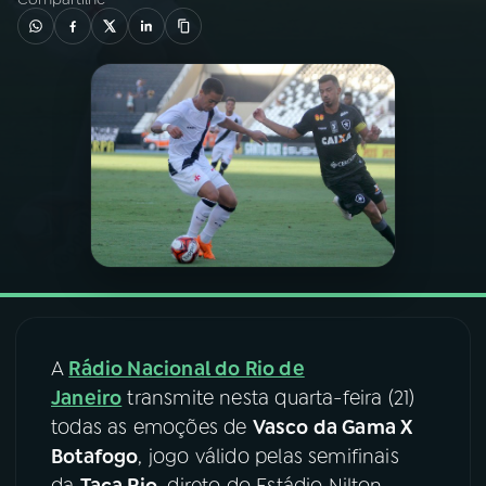
03
PROGRAMAÇÃO
04
PROGRAMAS
05
PODCASTS
06
VIDEOCASTS
07
ÚLTIMAS
A
Rádio Nacional do Rio de
Janeiro
transmite nesta quarta-feira (21)
08
FESTIVAL DE MÚSICA
todas as emoções de
Vasco da Gama X
Botafogo
, jogo válido pelas semifinais
ACOMPANHE A RÁDIO NACIONAL
da
Taça Rio
, direto do Estádio Nilton