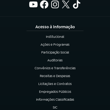
Acesso à Informação
Institucional
(abre em nova aba)
Ações e Programas
(abre em nova aba)
Participação Social
(abre em nova aba)
Auditorias
(abre em nova aba)
Convênios e Transferências
(abre em nova aba)
Receitas e Despesas
(abre em nova aba)
Licitações e Contratos
(abre em nova aba)
Empregados Públicos
(abre em nova aba)
Informações Classificadas
(abre em nova aba)
SIC
(abre em nova aba)