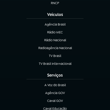
RNCP
(abre em nova aba)
Veículos
Agência Brasil
(abre em nova aba)
Rádio MEC
(abre em nova aba)
Rádio Nacional
Radioagência Nacional
(abre em nova aba)
TV Brasil
(abre em nova aba)
TV Brasil Internacional
(abre em nova aba)
Serviços
A Voz do Brasil
(abre em nova aba)
Agência GOV
(abre em nova aba)
Canal GOV
(abre em nova aba)
Canal Educação