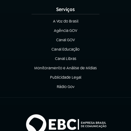
Serviços
A Voz do Brasil
(abre em nova aba)
Agência GOV
(abre em nova aba)
Canal GOV
(abre em nova aba)
Canal Educação
(abre em nova aba)
Canal Libras
(abre em nova aba)
Monitoramento e Análise de Mídias
(abre em nova aba)
Publicidade Legal
(abre em nova aba)
Rádio Gov
(abre em nova aba)