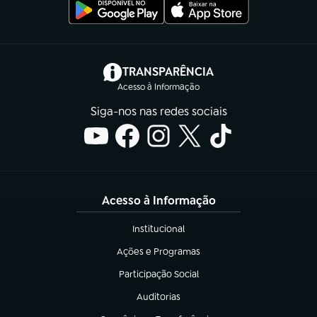
(abre em nova aba)
TRANSPARÊNCIA
Acesso à Informação
Siga-nos nas redes sociais
Acesso à Informação
Institucional
(abre em nova aba)
Ações e Programas
(abre em nova aba)
Participação Social
(abre em nova aba)
Auditorias
(abre em nova aba)