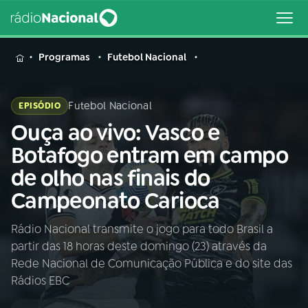
MENU
Programas
Futebol Nacional
Futebol Nacional
EPISÓDIO
Ouça ao vivo: Vasco e
Buscar
na
Botafogo entram em campo
Rádio
Buscar
de olho nas finais do
Nacional
Campeonato Carioca
AO VIVO
Rádio Nacional transmite o jogo para todo Brasil a
partir das 18 horas deste domingo (23) através da
01
INÍCIO
Rede Nacional de Comunicação Pública e do site das
Rádios EBC
02
A RÁDIO