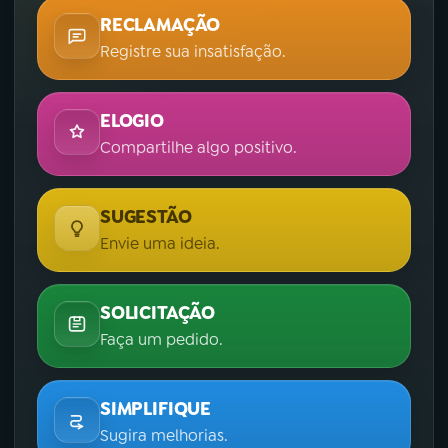
RECLAMAÇÃO
Registre sua insatisfação.
ELOGIO
Compartilhe algo positivo.
SUGESTÃO
Envie uma ideia.
SOLICITAÇÃO
Faça um pedido.
SIMPLIFIQUE
Sugira melhorias.