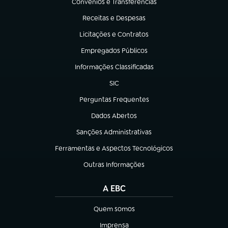
Convênios e Transferências
(abre em nova aba)
Receitas e Despesas
(abre em nova aba)
Licitações e Contratos
(abre em nova aba)
Empregados Públicos
(abre em nova aba)
Informações Classificadas
(abre em nova aba)
SIC
(abre em nova aba)
Perguntas Frequentes
(abre em nova aba)
Dados Abertos
(abre em nova aba)
Sanções Administrativas
(abre em nova aba)
Ferramentas e Aspectos Tecnológicos
(abre em nova aba)
Outras Informações
(abre em nova aba)
A EBC
Quem somos
(abre em nova aba)
Imprensa