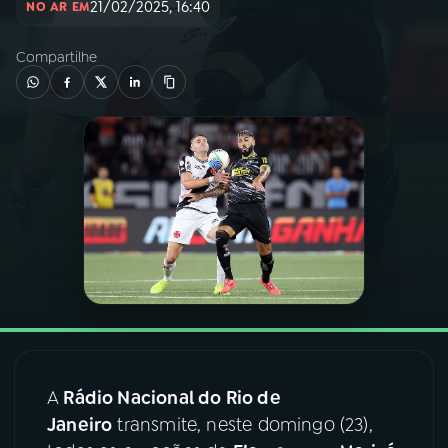
21/02/2025, 16:40
NO AR EM
03
PROGRAMAÇÃO
Compartilhe
04
PROGRAMAS
05
PODCASTS
06
VIDEOCASTS
07
ÚLTIMAS
08
FESTIVAL DE MÚSICA
A
Rádio Nacional do Rio de
Janeiro
transmite, neste domingo (23),
ACOMPANHE A RÁDIO NACIONAL