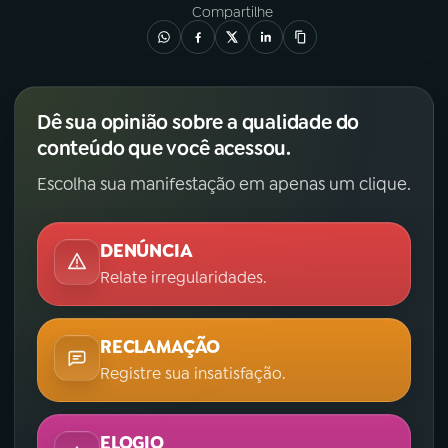
Compartilhe
YouTube
Facebook
Instagram
X
Dê sua opinião sobre a qualidade do
TikTok
conteúdo que você acessou.
Escolha sua manifestação em apenas um clique.
DENÚNCIA
Relate irregularidades.
RECLAMAÇÃO
Registre sua insatisfação.
ELOGIO