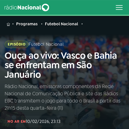
MENU
Programas
Futebol Nacional
Futebol Nacional
EPISÓDIO
Ouça ao vivo: Vasco e Bahia
Buscar
na
se enfrentam em São
Rádio
Buscar
Januário
Nacional
Rádio Nacional, emissoras componentes da Rede
AO VIVO
Nacional de Comunicação Pública e site das Rádios
EBC transmitem o jogo para todo o Brasil a partir das
01
INÍCIO
21h15 desta quarta-feira (11)
10/02/2026, 23:13
NO AR EM
02
A RÁDIO