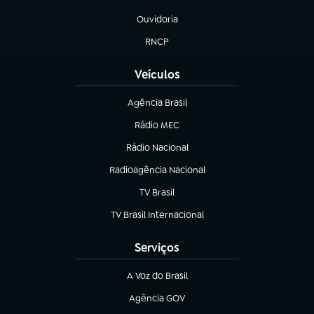
(abre em nova aba)
Ouvidoria
(abre em nova aba)
RNCP
(abre em nova aba)
Veículos
Agência Brasil
(abre em nova aba)
Rádio MEC
(abre em nova aba)
Rádio Nacional
Radioagência Nacional
(abre em nova aba)
TV Brasil
(abre em nova aba)
TV Brasil Internacional
(abre em nova aba)
Serviços
A Voz do Brasil
(abre em nova aba)
Agência GOV
(abre em nova aba)