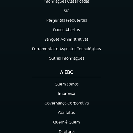
Informações Classificadas
(abre em nova aba)
SIC
(abre em nova aba)
Perguntas Frequentes
(abre em nova aba)
Dados Abertos
(abre em nova aba)
Sanções Administrativas
(abre em nova aba)
Ferramentas e Aspectos Tecnológicos
(abre em nova aba)
Outras Informações
(abre em nova aba)
A EBC
Quem somos
(abre em nova aba)
Imprensa
(abre em nova aba)
Governança Corporativa
(abre em nova aba)
Contatos
(abre em nova aba)
Quem é Quem
(abre em nova aba)
Diretoria