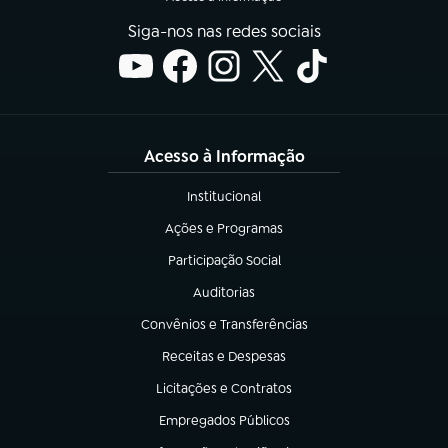
Siga-nos nas redes sociais
Acesso à Informação
Institucional
(abre em nova aba)
Ações e Programas
(abre em nova aba)
Participação Social
(abre em nova aba)
Auditorias
(abre em nova aba)
Convênios e Transferências
(abre em nova aba)
Receitas e Despesas
(abre em nova aba)
Licitações e Contratos
(abre em nova aba)
Empregados Públicos
(abre em nova aba)