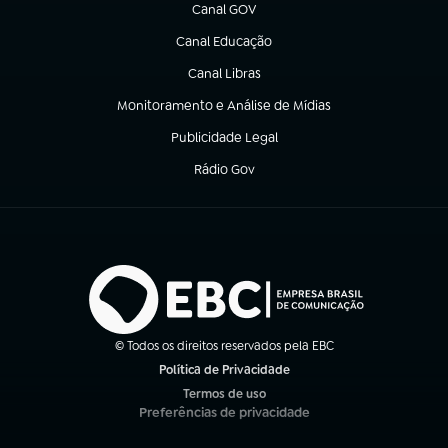
Canal GOV
(abre em nova aba)
Canal Educação
(abre em nova aba)
Canal Libras
(abre em nova aba)
Monitoramento e Análise de Mídias
(abre em nova aba)
Publicidade Legal
(abre em nova aba)
Rádio Gov
(abre em nova aba)
© Todos os direitos reservados pela EBC
Política de Privacidade
(abre em nova aba)
Termos de uso
(abre em nova aba)
Preferências de privacidade