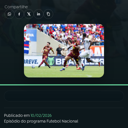
Compartilhe
03
PROGRAMAÇÃO
04
PROGRAMAS
05
PODCASTS
06
VIDEOCASTS
07
ÚLTIMAS
08
FESTIVAL DE MÚSICA
Publicado em
10/02/2026
Episódio
do programa
Futebol Nacional
ACOMPANHE A RÁDIO NACIONAL