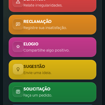
Relate irregularidades.
YouTube
Facebook
Instagram
X
RECLAMAÇÃO
Registre sua insatisfação.
TikTok
ELOGIO
Compartilhe algo positivo.
SUGESTÃO
Envie uma ideia.
SOLICITAÇÃO
Faça um pedido.