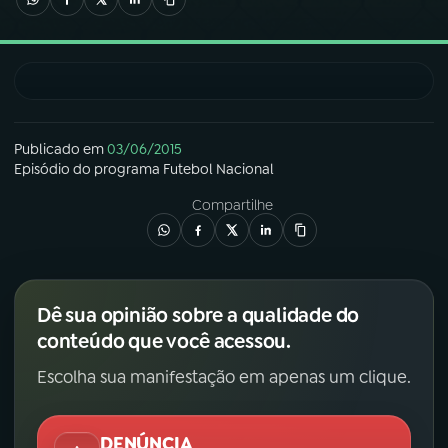
03
PROGRAMAÇÃO
04
PROGRAMAS
Publicado em
03/06/2015
Episódio
do programa
Futebol Nacional
05
PODCASTS
Compartilhe
06
VIDEOCASTS
Dê sua opinião sobre a qualidade do
07
ÚLTIMAS
conteúdo que você acessou.
Escolha sua manifestação em apenas um clique.
08
FESTIVAL DE MÚSICA
DENÚNCIA
ACOMPANHE A RÁDIO NACIONAL