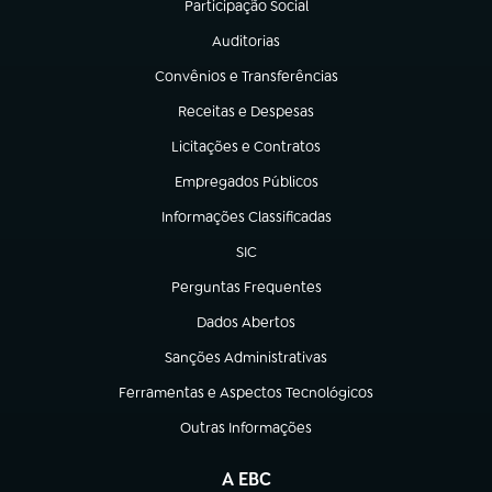
Participação Social
(abre em nova aba)
Auditorias
(abre em nova aba)
Convênios e Transferências
(abre em nova aba)
Receitas e Despesas
(abre em nova aba)
Licitações e Contratos
(abre em nova aba)
Empregados Públicos
(abre em nova aba)
Informações Classificadas
(abre em nova aba)
SIC
(abre em nova aba)
Perguntas Frequentes
(abre em nova aba)
Dados Abertos
(abre em nova aba)
Sanções Administrativas
(abre em nova aba)
Ferramentas e Aspectos Tecnológicos
(abre em nova aba)
Outras Informações
(abre em nova aba)
A EBC