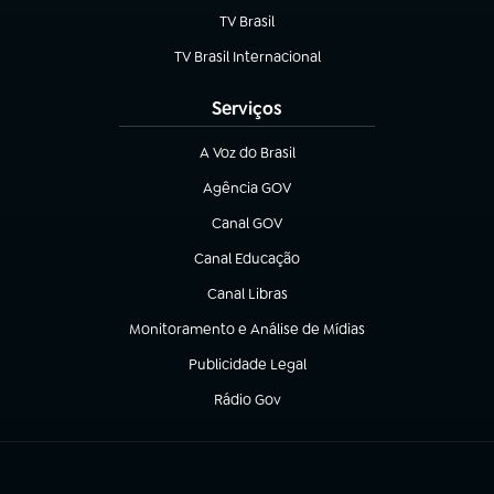
TV Brasil
(abre em nova aba)
TV Brasil Internacional
(abre em nova aba)
Serviços
A Voz do Brasil
(abre em nova aba)
Agência GOV
(abre em nova aba)
Canal GOV
(abre em nova aba)
Canal Educação
(abre em nova aba)
Canal Libras
(abre em nova aba)
Monitoramento e Análise de Mídias
(abre em nova aba)
Publicidade Legal
(abre em nova aba)
Rádio Gov
(abre em nova aba)