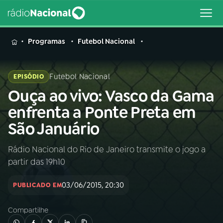
MENU
Programas
Futebol Nacional
Futebol Nacional
EPISÓDIO
Ouça ao vivo: Vasco da Gama
Buscar
na
enfrenta a Ponte Preta em
Rádio
Buscar
São Januário
Nacional
Rádio Nacional do Rio de Janeiro transmite o jogo a
AO VIVO
partir das 19h10
01
INÍCIO
03/06/2015, 20:30
PUBLICADO EM
Compartilhe
02
A RÁDIO