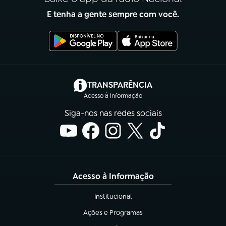
E tenha a gente sempre com você.
(abre em nova aba)
TRANSPARÊNCIA
Acesso à Informação
Siga-nos nas redes sociais
Acesso à Informação
Institucional
(abre em nova aba)
Ações e Programas
(abre em nova aba)