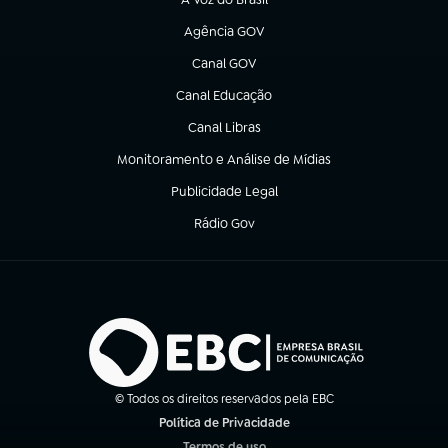
(abre em nova aba)
Agência GOV
(abre em nova aba)
Canal GOV
(abre em nova aba)
Canal Educação
(abre em nova aba)
Canal Libras
(abre em nova aba)
Monitoramento e Análise de Mídias
(abre em nova aba)
Publicidade Legal
(abre em nova aba)
Rádio Gov
(abre em nova aba)
© Todos os direitos reservados pela EBC
Política de Privacidade
(abre em nova aba)
Termos de uso