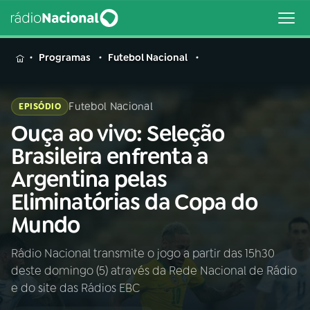
MENU
Programas
Futebol Nacional
Futebol Nacional
EPISÓDIO
Ouça ao vivo: Seleção
Buscar
na
Brasileira enfrenta a
Rádio
Buscar
Argentina pelas
Nacional
Eliminatórias da Copa do
AO VIVO
Mundo
Rádio Nacional transmite o jogo a partir das 15h30
01
INÍCIO
deste domingo (5) através da Rede Nacional de Rádio
e do site das Rádios EBC
02
A RÁDIO