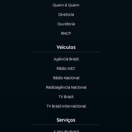
Quem é Quem
(abre em nova aba)
Diretoria
(abre em nova aba)
Ouvidoria
(abre em nova aba)
RNCP
(abre em nova aba)
Veículos
Agência Brasil
(abre em nova aba)
Rádio MEC
(abre em nova aba)
Rádio Nacional
Radioagência Nacional
(abre em nova aba)
TV Brasil
(abre em nova aba)
TV Brasil Internacional
(abre em nova aba)
Serviços
A Voz do Brasil