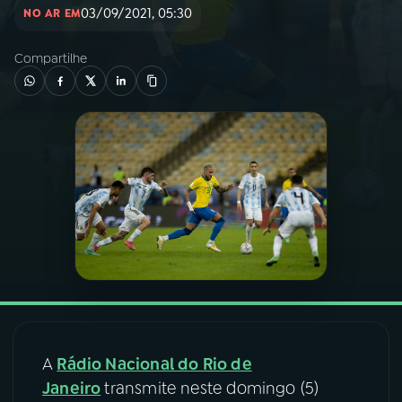
03/09/2021, 05:30
NO AR EM
03
PROGRAMAÇÃO
Compartilhe
04
PROGRAMAS
05
PODCASTS
06
VIDEOCASTS
07
ÚLTIMAS
08
FESTIVAL DE MÚSICA
A
Rádio Nacional do Rio de
Janeiro
transmite neste domingo (5)
ACOMPANHE A RÁDIO NACIONAL