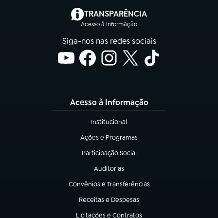
(abre em nova aba)
TRANSPARÊNCIA
Acesso à Informação
Siga-nos nas redes sociais
Acesso à Informação
Institucional
(abre em nova aba)
Ações e Programas
(abre em nova aba)
Participação Social
(abre em nova aba)
Auditorias
(abre em nova aba)
Convênios e Transferências
(abre em nova aba)
Receitas e Despesas
(abre em nova aba)
Licitações e Contratos