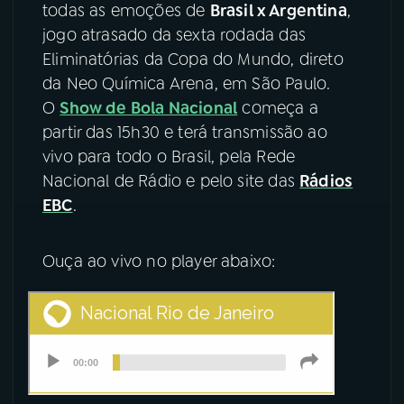
todas as emoções de
Brasil x Argentina
,
jogo atrasado da sexta rodada das
YouTube
Facebook
Eliminatórias da Copa do Mundo, direto
Instagram
X
da Neo Química Arena, em São Paulo.
O
Show de Bola Nacional
começa a
TikTok
partir das 15h30 e terá transmissão ao
vivo para todo o Brasil, pela Rede
Nacional de Rádio e pelo site das
Rádios
EBC
.
Ouça ao vivo no player abaixo: