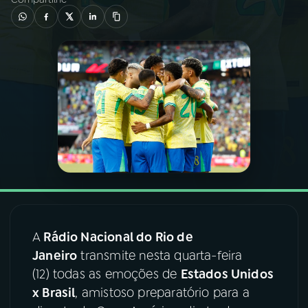
03
PROGRAMAÇÃO
04
PROGRAMAS
05
PODCASTS
06
VIDEOCASTS
07
ÚLTIMAS
A
Rádio Nacional do Rio de
Janeiro
transmite nesta quarta-feira
08
FESTIVAL DE MÚSICA
(12) todas as emoções de
Estados Unidos
x Brasil
, amistoso preparatório para a
ACOMPANHE A RÁDIO NACIONAL