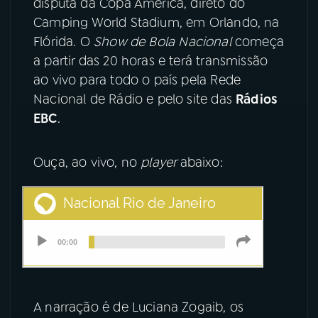
disputa da Copa América, direto do
Camping World Stadium, em Orlando, na
YouTube
Facebook
Flórida. O
Show de Bola Nacional
começa
a partir das 20 horas e terá transmissão
Instagram
X
ao vivo para todo o país pela Rede
Nacional de Rádio e pelo site das
Rádios
TikTok
EBC
.
Ouça, ao vivo, no
player
abaixo:
A narração é de Luciana Zogaib, os