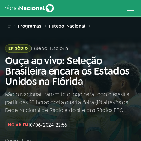
MENU
Programas
Futebol Nacional
Futebol Nacional
EPISÓDIO
Ouça ao vivo: Seleção
Buscar
na
Brasileira encara os Estados
Rádio
Buscar
Unidos na Flórida
Nacional
Rádio Nacional transmite o jogo para todo o Brasil a
AO VIVO
partir das 20 horas desta quarta-feira (12) através da
Rede Nacional de Rádio e do site das Rádios EBC
01
INÍCIO
10/06/2024, 22:56
NO AR EM
02
A RÁDIO
Compartilhe