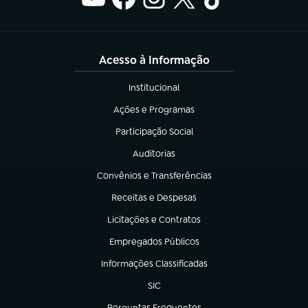
Acesso à Informação
Institucional
(abre em nova aba)
Ações e Programas
(abre em nova aba)
Participação Social
(abre em nova aba)
Auditorias
(abre em nova aba)
Convênios e Transferências
(abre em nova aba)
Receitas e Despesas
(abre em nova aba)
Licitações e Contratos
(abre em nova aba)
Empregados Públicos
(abre em nova aba)
Informações Classificadas
(abre em nova aba)
SIC
(abre em nova aba)
Perguntas Frequentes