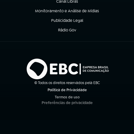
Canal Libras
(abre em nova aba)
Monitoramento e Análise de Mídias
(abre em nova aba)
Publicidade Legal
(abre em nova aba)
Rádio Gov
(abre em nova aba)
© Todos os direitos reservados pela EBC
Política de Privacidade
(abre em nova aba)
Termos de uso
(abre em nova aba)
Preferências de privacidade