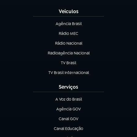
Veículos
Agência Brasil
(abre em nova aba)
Rádio MEC
(abre em nova aba)
Rádio Nacional
Radioagência Nacional
(abre em nova aba)
TV Brasil
(abre em nova aba)
TV Brasil Internacional
(abre em nova aba)
Serviços
A Voz do Brasil
(abre em nova aba)
Agência GOV
(abre em nova aba)
Canal GOV
(abre em nova aba)
Canal Educação
(abre em nova aba)