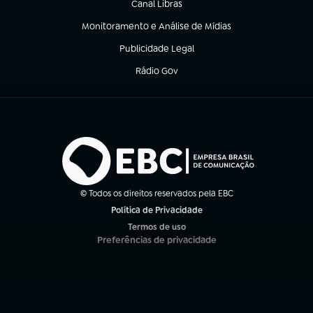
Canal Libras
(abre em nova aba)
Monitoramento e Análise de Mídias
(abre em nova aba)
Publicidade Legal
(abre em nova aba)
Rádio Gov
(abre em nova aba)
© Todos os direitos reservados pela EBC
Política de Privacidade
(abre em nova aba)
Termos de uso
(abre em nova aba)
Preferências de privacidade