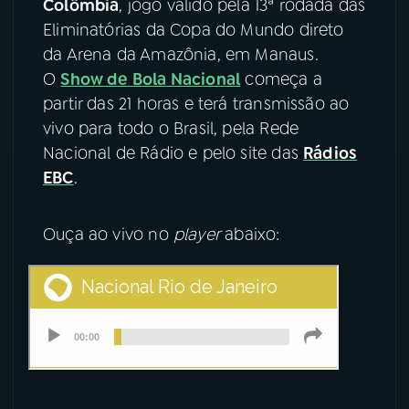
Colômbia
, jogo válido pela 13ª rodada das
Eliminatórias da Copa do Mundo direto
YouTube
Facebook
da Arena da Amazônia, em Manaus.
O
Show de Bola Nacional
começa a
Instagram
X
partir das 21 horas e terá transmissão ao
vivo para todo o Brasil, pela Rede
TikTok
Nacional de Rádio e pelo site das
Rádios
EBC
.
Ouça ao vivo no
player
abaixo: