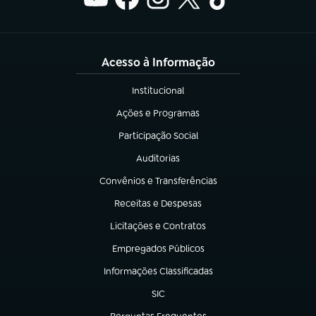
Acesso à Informação
Institucional
(abre em nova aba)
Ações e Programas
(abre em nova aba)
Participação Social
(abre em nova aba)
Auditorias
(abre em nova aba)
Convênios e Transferências
(abre em nova aba)
Receitas e Despesas
(abre em nova aba)
Licitações e Contratos
(abre em nova aba)
Empregados Públicos
(abre em nova aba)
Informações Classificadas
(abre em nova aba)
SIC
(abre em nova aba)