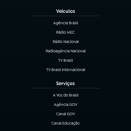
Veículos
Agência Brasil
(abre em nova aba)
Rádio MEC
(abre em nova aba)
Rádio Nacional
Radioagência Nacional
(abre em nova aba)
TV Brasil
(abre em nova aba)
TV Brasil Internacional
(abre em nova aba)
Serviços
A Voz do Brasil
(abre em nova aba)
Agência GOV
(abre em nova aba)
Canal GOV
(abre em nova aba)
Canal Educação
(abre em nova aba)