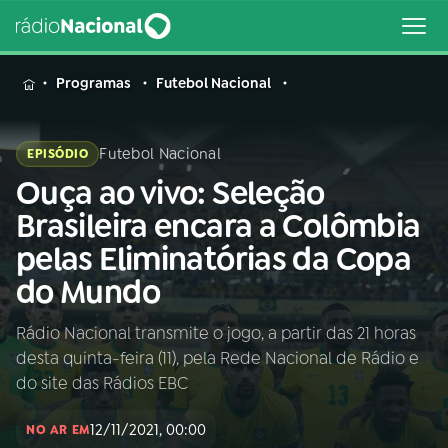
MENU
Programas
Futebol Nacional
Futebol Nacional
EPISÓDIO
Ouça ao vivo: Seleção
Buscar
na
Brasileira encara a Colômbia
Rádio
Buscar
pelas Eliminatórias da Copa
Nacional
do Mundo
AO VIVO
Rádio Nacional transmite o jogo, a partir das 21 horas
desta quinta-feira (11), pela Rede Nacional de Rádio e
01
INÍCIO
do site das Rádios EBC
12/11/2021, 00:00
02
A RÁDIO
NO AR EM