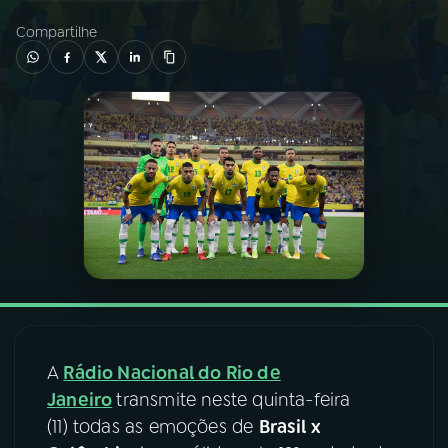
Compartilhe
03
PROGRAMAÇÃO
04
PROGRAMAS
05
PODCASTS
06
VIDEOCASTS
07
ÚLTIMAS
A
Rádio Nacional do Rio de
08
FESTIVAL DE MÚSICA
Janeiro
transmite neste quinta-feira
(11) todas as emoções de
Brasil x
ACOMPANHE A RÁDIO NACIONAL