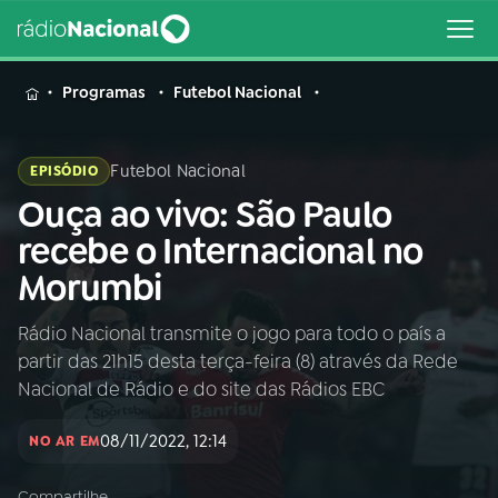
MENU
Programas
Futebol Nacional
Futebol Nacional
EPISÓDIO
Ouça ao vivo: São Paulo
Buscar
na
recebe o Internacional no
Rádio
Buscar
Morumbi
Nacional
Rádio Nacional transmite o jogo para todo o país a
AO VIVO
partir das 21h15 desta terça-feira (8) através da Rede
Nacional de Rádio e do site das Rádios EBC
01
INÍCIO
08/11/2022, 12:14
NO AR EM
02
A RÁDIO
Compartilhe