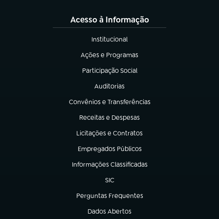
Acesso à Informação
Institucional
(abre em nova aba)
Ações e Programas
(abre em nova aba)
Participação Social
(abre em nova aba)
Auditorias
(abre em nova aba)
Convênios e Transferências
(abre em nova aba)
Receitas e Despesas
(abre em nova aba)
Licitações e Contratos
(abre em nova aba)
Empregados Públicos
(abre em nova aba)
Informações Classificadas
(abre em nova aba)
SIC
(abre em nova aba)
Perguntas Frequentes
(abre em nova aba)
Dados Abertos
(abre em nova aba)