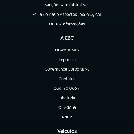
Sanções Administrativas
(abre em nova aba)
Ferramentas e Aspectos Tecnológicos
(abre em nova aba)
Outras Informações
(abre em nova aba)
A EBC
Quem somos
(abre em nova aba)
Imprensa
(abre em nova aba)
Governança Corporativa
(abre em nova aba)
Contatos
(abre em nova aba)
Quem é Quem
(abre em nova aba)
Diretoria
(abre em nova aba)
Ouvidoria
(abre em nova aba)
RNCP
(abre em nova aba)
Veículos