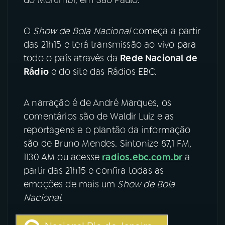
do Morumbi, em São Paulo.
YouTube
Facebook
O
Show de Bola Nacional
começa a partir
das 21h15 e terá transmissão ao vivo para
Instagram
X
todo o país através da
Rede Nacional de
TikTok
Rádio
e do site das Rádios EBC.
A narração é de André Marques, os
comentários são de Waldir Luiz e as
reportagens e o plantão da informação
são de Bruno Mendes. Sintonize 87,1 FM,
1130 AM ou acesse
radios.ebc.com.br
a
partir das 21h15 e confira todas as
emoções de mais um
Show de Bola
Nacional
.