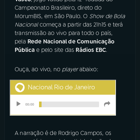
Campeonato Brasileiro, direto do
YouTube
Facebook
MorumBIS, em São Paulo. O
Show de Bola
Nacional
começa a partir das 21h15 e terá
Instagram
X
transmissão ao vivo para todo o país,
pela
Rede Nacional de Comunicação
TikTok
Pública
e pelo site das
Rádios EBC
.
Ouça, ao vivo, no
player
abaixo:
A narração é de Rodrigo Campos, os