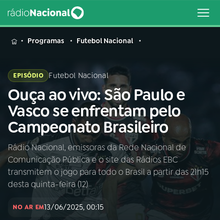
MENU
Programas
Futebol Nacional
Futebol Nacional
EPISÓDIO
Ouça ao vivo: São Paulo e
Buscar
na
Vasco se enfrentam pelo
Rádio
Buscar
Campeonato Brasileiro
Nacional
Rádio Nacional, emissoras da Rede Nacional de
AO VIVO
Comunicação Pública e o site das Rádios EBC
transmitem o jogo para todo o Brasil a partir das 21h15
01
INÍCIO
desta quinta-feira (12)
13/06/2025, 00:15
NO AR EM
02
A RÁDIO