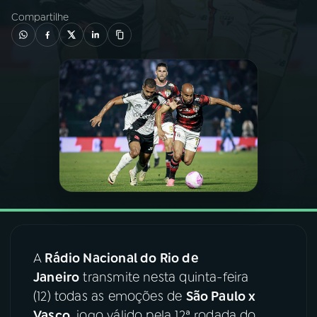
Compartilhe
03
PROGRAMAÇÃO
04
PROGRAMAS
05
PODCASTS
06
VIDEOCASTS
07
ÚLTIMAS
A
Rádio Nacional do Rio de
08
FESTIVAL DE MÚSICA
Janeiro
transmite nesta quinta-feira
(12) todas as emoções de
São Paulo x
ACOMPANHE A RÁDIO NACIONAL
Vasco
, jogo válido pela 12ª rodada do