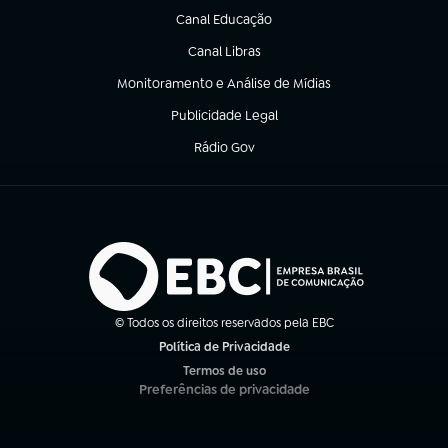
Canal Educação
(abre em nova aba)
Canal Libras
(abre em nova aba)
Monitoramento e Análise de Mídias
(abre em nova aba)
Publicidade Legal
(abre em nova aba)
Rádio Gov
(abre em nova aba)
© Todos os direitos reservados pela EBC
Política de Privacidade
(abre em nova aba)
Termos de uso
(abre em nova aba)
Preferências de privacidade