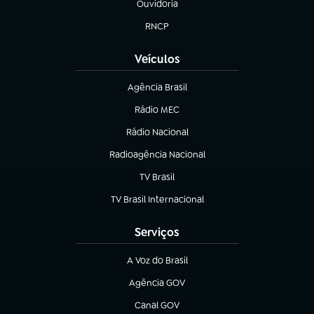
Ouvidoria
(abre em nova aba)
RNCP
(abre em nova aba)
Veículos
Agência Brasil
(abre em nova aba)
Rádio MEC
(abre em nova aba)
Rádio Nacional
Radioagência Nacional
(abre em nova aba)
TV Brasil
(abre em nova aba)
TV Brasil Internacional
(abre em nova aba)
Serviços
A Voz do Brasil
(abre em nova aba)
Agência GOV
(abre em nova aba)
Canal GOV
(abre em nova aba)