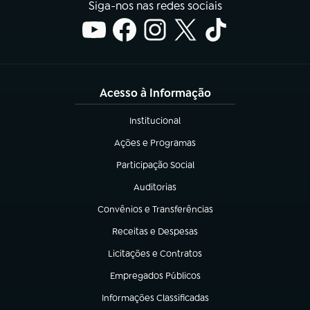
Siga-nos nas redes sociais
Acesso à Informação
Institucional
(abre em nova aba)
Ações e Programas
(abre em nova aba)
Participação Social
(abre em nova aba)
Auditorias
(abre em nova aba)
Convênios e Transferências
(abre em nova aba)
Receitas e Despesas
(abre em nova aba)
Licitações e Contratos
(abre em nova aba)
Empregados Públicos
(abre em nova aba)
Informações Classificadas
(abre em nova aba)