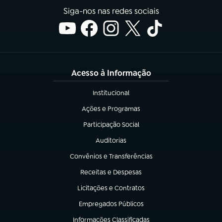
Siga-nos nas redes sociais
Acesso à Informação
Institucional
(abre em nova aba)
Ações e Programas
(abre em nova aba)
Participação Social
(abre em nova aba)
Auditorias
(abre em nova aba)
Convênios e Transferências
(abre em nova aba)
Receitas e Despesas
(abre em nova aba)
Licitações e Contratos
(abre em nova aba)
Empregados Públicos
(abre em nova aba)
Informações Classificadas