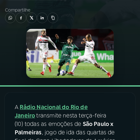
Compartilhe
03
PROGRAMAÇÃO
04
PROGRAMAS
05
PODCASTS
06
VIDEOCASTS
07
ÚLTIMAS
A
Rádio Nacional do Rio de
Janeiro
transmite nesta terça-feira
08
FESTIVAL DE MÚSICA
(10) todas as emoções de
São Paulo x
Palmeiras
, jogo de ida das quartas de
ACOMPANHE A RÁDIO NACIONAL