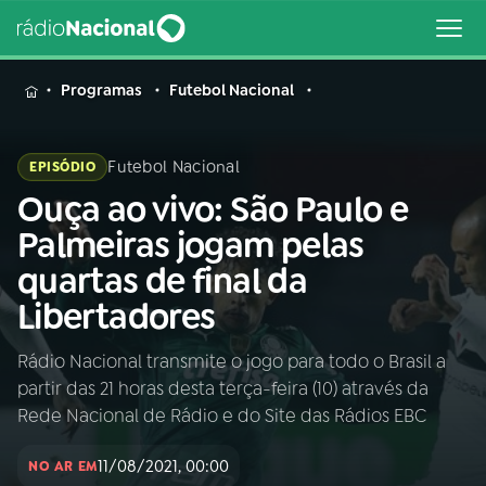
MENU
Programas
Futebol Nacional
Futebol Nacional
EPISÓDIO
Ouça ao vivo: São Paulo e
Buscar
na
Palmeiras jogam pelas
Rádio
Buscar
quartas de final da
Nacional
Libertadores
AO VIVO
Rádio Nacional transmite o jogo para todo o Brasil a
partir das 21 horas desta terça-feira (10) através da
01
INÍCIO
Rede Nacional de Rádio e do Site das Rádios EBC
11/08/2021, 00:00
02
A RÁDIO
NO AR EM