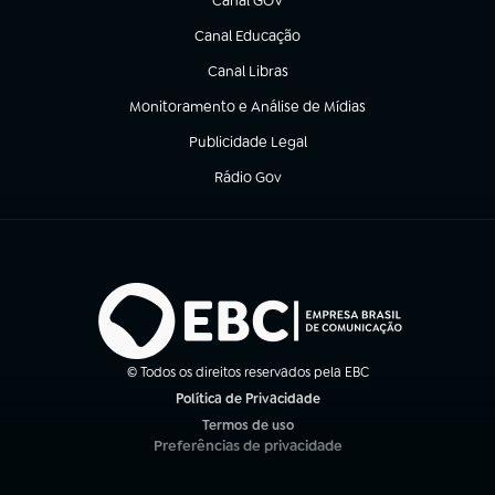
Canal GOV
(abre em nova aba)
Canal Educação
(abre em nova aba)
Canal Libras
(abre em nova aba)
Monitoramento e Análise de Mídias
(abre em nova aba)
Publicidade Legal
(abre em nova aba)
Rádio Gov
(abre em nova aba)
© Todos os direitos reservados pela EBC
Política de Privacidade
(abre em nova aba)
Termos de uso
(abre em nova aba)
Preferências de privacidade