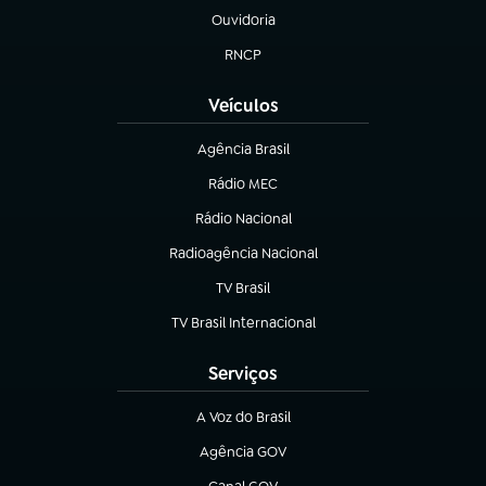
Ouvidoria
(abre em nova aba)
RNCP
(abre em nova aba)
Veículos
Agência Brasil
(abre em nova aba)
Rádio MEC
(abre em nova aba)
Rádio Nacional
Radioagência Nacional
(abre em nova aba)
TV Brasil
(abre em nova aba)
TV Brasil Internacional
(abre em nova aba)
Serviços
A Voz do Brasil
(abre em nova aba)
Agência GOV
(abre em nova aba)