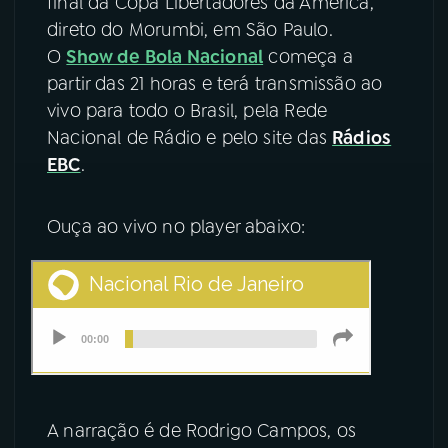
final da Copa Libertadores da América,
direto do Morumbi, em São Paulo.
YouTube
Facebook
O
Show de Bola Nacional
começa a
partir das 21 horas e terá transmissão ao
Instagram
X
vivo para todo o Brasil, pela Rede
Nacional de Rádio e pelo site das
Rádios
TikTok
EBC
.
Ouça ao vivo no player abaixo:
A narração é de Rodrigo Campos, os