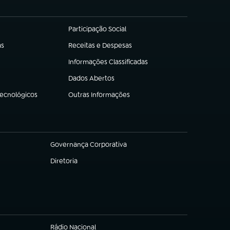
Participação Social
(abre em nova aba)
as
Receitas e Despesas
(abre em nova aba)
Informações Classificadas
(abre em nova aba)
Dados Abertos
(abre em nova aba)
Tecnológicos
Outras Informações
(abre em nova aba)
Governança Corporativa
(abre em nova aba)
Diretoria
(abre em nova aba)
Rádio Nacional