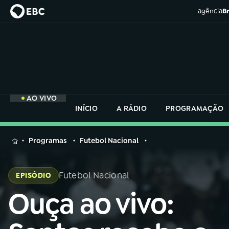
agência
Br
AO VIVO
INÍCIO
A RÁDIO
PROGRAMAÇÃO
MENU
Programas
Futebol Nacional
Buscar
na
Futebol Nacional
EPISÓDIO
Rádio
Buscar
Nacional
Ouça ao vivo:
Buscar
na
Rádio
AO VIVO