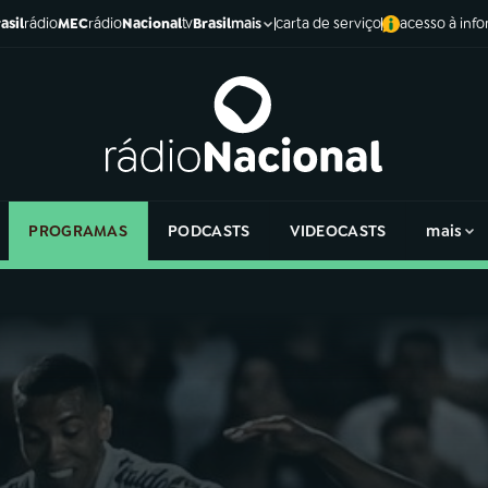
asil
rádio
MEC
rádio
Nacional
tv
Brasil
carta de serviço
acesso à inf
mais
PROGRAMAS
PODCASTS
VIDEOCASTS
mais