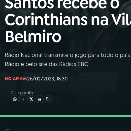
Santos recebe o
Nacional
Corinthians na Vil
01
INÍCIO
Belmiro
02
A RÁDIO
Rádio Nacional transmite o jogo para todo o país 
03
PROGRAMAÇÃO
Rádio e pelo site das Rádios EBC
04
PROGRAMAS
26/02/2023, 18:30
NO AR EM
Compartilhe
05
PODCASTS
06
VIDEOCASTS