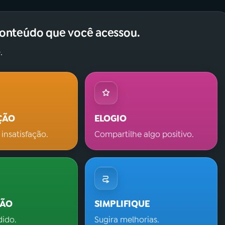
conteúdo que você acessou.
.
ÇÃO
ELOGIO
 insatisfação.
Compartilhe algo positivo.
ÇÃO
SIMPLIFIQUE
dido.
Sugira melhorias.