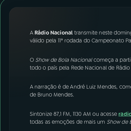
07
ÚLTIMAS
08
FESTIVAL DE MÚSICA
A
Rádio Nacional
transmite neste domingo
ACOMPANHE A RÁDIO NACIONAL
válido pela 11ª rodada do Campeonato Paul
YouTube
Facebook
O
Show de Bola Nacional
começa a parti
Instagram
X
todo o país pela Rede Nacional de Rádio 
TikTok
A narração é de André Luiz Mendes, come
de Bruno Mendes.
Sintonize 87,1 FM, 1130 AM ou acesse
radi
todas as emoções de mais um
Show de B