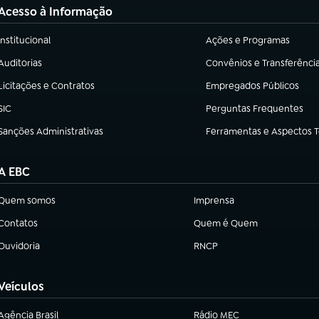
Acesso à Informação
Institucional
Ações e Programas
(abre em nova aba)
(abre em nova aba)
Auditorias
Convênios e Transferênci
(abre em nova aba)
(abre em nova aba)
Licitações e Contratos
Empregados Públicos
(abre em nova aba)
(abre em nova aba)
SIC
Perguntas Frequentes
(abre em nova aba)
(abre em nova aba)
Sanções Administrativas
Ferramentas e Aspectos 
(abre em nova aba)
(abre em nova aba)
A EBC
Quem somos
Imprensa
(abre em nova aba)
(abre em nova aba)
Contatos
Quem é Quem
(abre em nova aba)
(abre em nova aba)
Ouvidoria
RNCP
(abre em nova aba)
(abre em nova aba)
Veículos
Agência Brasil
Rádio MEC