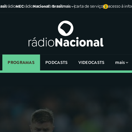
asil
rádio
MEC
rádio
Nacional
tv
Brasil
carta de serviço
acesso à inf
mais
PROGRAMAS
PODCASTS
VIDEOCASTS
mais