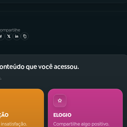
ompartilhe
conteúdo que você acessou.
.
ÇÃO
ELOGIO
 insatisfação.
Compartilhe algo positivo.