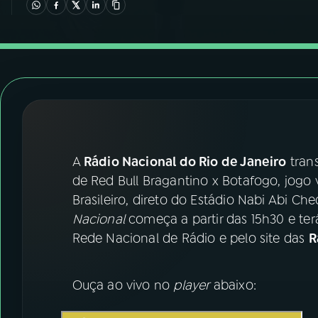
07
ÚLTIMAS
08
FESTIVAL DE MÚSICA
ACOMPANHE A RÁDIO NACIONAL
YouTube
Facebook
A
Rádio Nacional do Rio de Janeiro
tran
Instagram
X
de Red Bull Bragantino x Botafogo, jogo
TikTok
Brasileiro, direto do Estádio Nabi Abi Ch
Nacional
começa a partir das 15h30 e ter
Rede Nacional de Rádio e pelo site das
R
Ouça ao vivo no
player
abaixo: