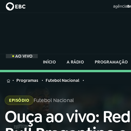
agência
Br
AO VIVO
INÍCIO
A RÁDIO
PROGRAMAÇÃO
MENU
Programas
Futebol Nacional
Buscar
na
Futebol Nacional
EPISÓDIO
Rádio
Buscar
Nacional
Ouça ao vivo: Red
Buscar
na
Rádio
AO VIVO