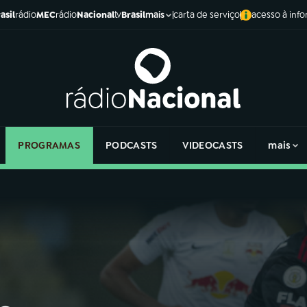
asil
rádio
MEC
rádio
Nacional
tv
Brasil
carta de serviço
acesso à inf
mais
PROGRAMAS
PODCASTS
VIDEOCASTS
mais