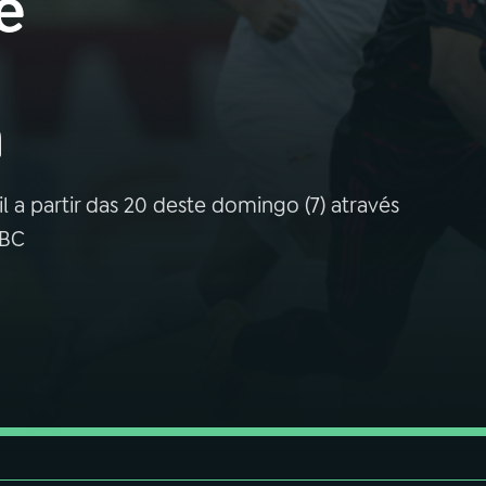
e
a
l a partir das 20 deste domingo (7) através
EBC