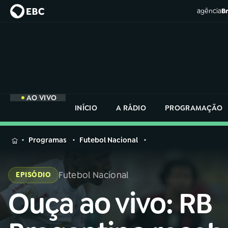
agência
Br
AO VIVO
INÍCIO
A RÁDIO
PROGRAMAÇÃO
MENU
Programas
Futebol Nacional
Buscar
na
Futebol Nacional
EPISÓDIO
Rádio
Buscar
Nacional
Ouça ao vivo: RB
Buscar
na
Rádio
AO VIVO