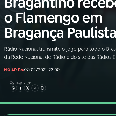
Bragantino receb
Nacional
o Flamengo em
01
INÍCIO
Bragança Paulist
02
A RÁDIO
Rádio Nacional transmite o jogo para todo o Brasi
03
PROGRAMAÇÃO
da Rede Nacional de Rádio e do site das Rádios 
04
PROGRAMAS
07/02/2021, 23:00
NO AR EM
Compartilhe
05
PODCASTS
06
VIDEOCASTS