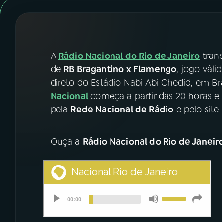
07
ÚLTIMAS
08
FESTIVAL DE MÚSICA
A
Rádio Nacional do Rio de Janeiro
tran
ACOMPANHE A RÁDIO NACIONAL
de
RB Bragantino x Flamengo
, jogo vál
direto do Estádio Nabi Abi Chedid, em B
YouTube
Facebook
Nacional
começa a partir das 20 horas e 
pela
Rede Nacional de Rádio
e pelo site
Instagram
X
TikTok
Ouça a
Rádio Nacional do Rio de Janeir