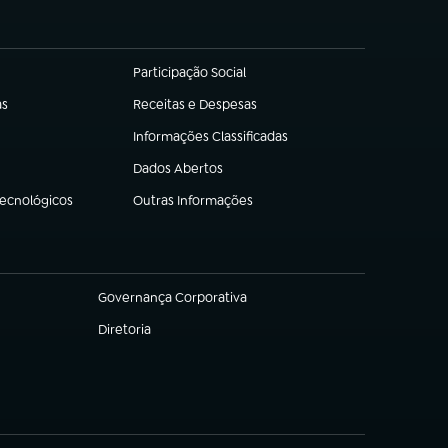
Participação Social
(abre em nova aba)
as
Receitas e Despesas
(abre em nova aba)
Informações Classificadas
(abre em nova aba)
Dados Abertos
(abre em nova aba)
Tecnológicos
Outras Informações
(abre em nova aba)
Governança Corporativa
(abre em nova aba)
Diretoria
(abre em nova aba)