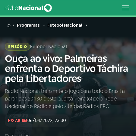
MENU
Programas
Futebol Nacional
Futebol Nacional
EPISÓDIO
Ouça ao vivo: Palmeiras
Buscar
na
enfrenta o Deportivo Táchira
Rádio
Buscar
pela Libertadores
Nacional
Rádio Nacional transmite o jogo para todo o Brasil a
AO VIVO
partir das 20h30 desta quarta-feira (6) pela Rede
Nacional de Rádio e pelo site das Rádios EBC
01
INÍCIO
06/04/2022, 23:30
NO AR EM
02
A RÁDIO
Compartilhe