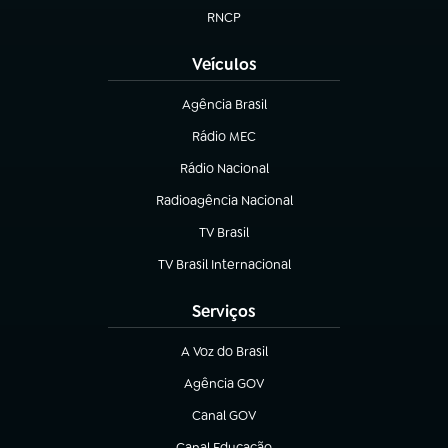
RNCP
(abre em nova aba)
Veículos
Agência Brasil
(abre em nova aba)
Rádio MEC
(abre em nova aba)
Rádio Nacional
Radioagência Nacional
(abre em nova aba)
TV Brasil
(abre em nova aba)
TV Brasil Internacional
(abre em nova aba)
Serviços
A Voz do Brasil
(abre em nova aba)
Agência GOV
(abre em nova aba)
Canal GOV
(abre em nova aba)
Canal Educação