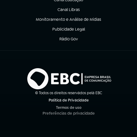
(abre em nova aba)
Canal Libras
(abre em nova aba)
Monitoramento e Análise de Mídias
(abre em nova aba)
Publicidade Legal
(abre em nova aba)
Rádio Gov
(abre em nova aba)
© Todos os direitos reservados pela EBC
Política de Privacidade
(abre em nova aba)
Termos de uso
(abre em nova aba)
Preferências de privacidade