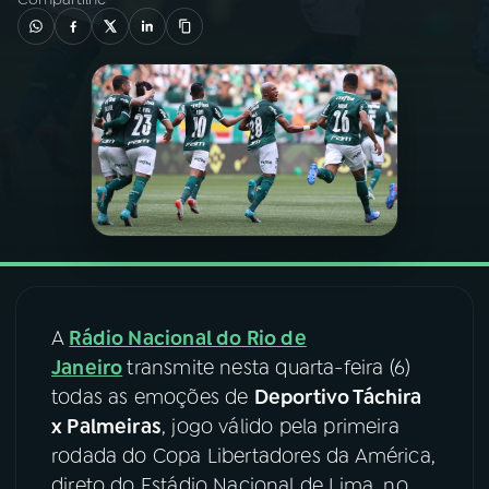
03
PROGRAMAÇÃO
04
PROGRAMAS
05
PODCASTS
06
VIDEOCASTS
A
Rádio Nacional do Rio de
07
ÚLTIMAS
Janeiro
transmite nesta quarta-feira (6)
todas as emoções de
Deportivo Táchira
08
FESTIVAL DE MÚSICA
x Palmeiras
, jogo válido pela primeira
rodada do Copa Libertadores da América,
ACOMPANHE A RÁDIO NACIONAL
direto do Estádio Nacional de Lima, no