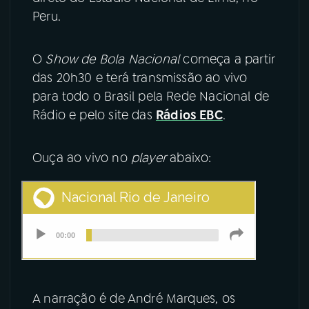
Peru.
YouTube
Facebook
O
Show de Bola Nacional
começa a partir
Instagram
X
das 20h30 e terá transmissão ao vivo
para todo o Brasil pela Rede Nacional de
TikTok
Rádio e pelo site das
Rádios EBC
.
Ouça ao vivo no
player
abaixo:
A narração é de André Marques, os