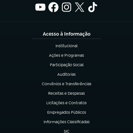
Acesso à Informação
Institucional
(abre em nova aba)
Ações e Programas
(abre em nova aba)
Participação Social
(abre em nova aba)
Auditorias
(abre em nova aba)
Convênios e Transferências
(abre em nova aba)
Receitas e Despesas
(abre em nova aba)
Licitações e Contratos
(abre em nova aba)
Empregados Públicos
(abre em nova aba)
Informações Classificadas
(abre em nova aba)
SIC