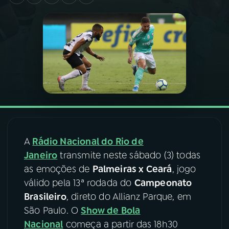
03
PROGRAMAÇÃO
04
PROGRAMAS
05
PODCASTS
06
VIDEOCASTS
A
Rádio Nacional do Rio de
Janeiro
transmite neste sábado (3) todas
07
ÚLTIMAS
as emoções de
Palmeiras x Ceará
, jogo
válido pela 13ª rodada do
Campeonato
08
FESTIVAL DE MÚSICA
Brasileiro
, direto do Allianz Parque, em
São Paulo. O
Show de Bola
Nacional
começa a partir das 18h30
ACOMPANHE A RÁDIO NACIONAL