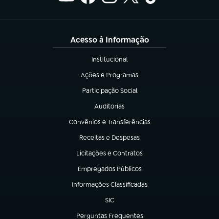
Acesso à Informação
Institucional
(abre em nova aba)
Ações e Programas
(abre em nova aba)
Participação Social
(abre em nova aba)
Auditorias
(abre em nova aba)
Convênios e Transferências
(abre em nova aba)
Receitas e Despesas
(abre em nova aba)
Licitações e Contratos
(abre em nova aba)
Empregados Públicos
(abre em nova aba)
Informações Classificadas
(abre em nova aba)
SIC
(abre em nova aba)
Perguntas Frequentes
(abre em nova aba)