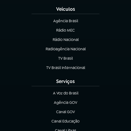
Veículos
Agência Brasil
(abre em nova aba)
Rádio MEC
(abre em nova aba)
Rádio Nacional
Radioagência Nacional
(abre em nova aba)
TV Brasil
(abre em nova aba)
TV Brasil Internacional
(abre em nova aba)
Serviços
A Voz do Brasil
(abre em nova aba)
Agência GOV
(abre em nova aba)
Canal GOV
(abre em nova aba)
Canal Educação
(abre em nova aba)
Canal Libras