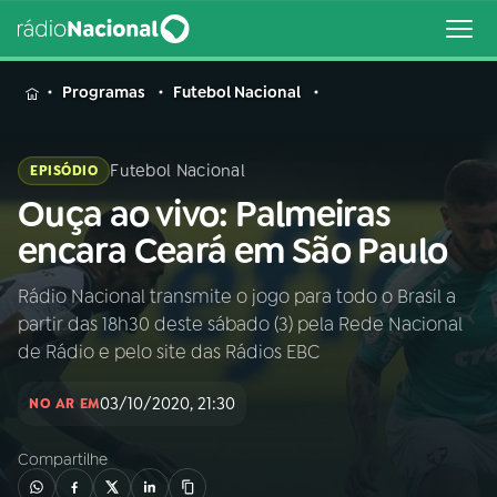
MENU
Programas
Futebol Nacional
Futebol Nacional
EPISÓDIO
Ouça ao vivo: Palmeiras
Buscar
na
encara Ceará em São Paulo
Rádio
Buscar
Nacional
Rádio Nacional transmite o jogo para todo o Brasil a
partir das 18h30 deste sábado (3) pela Rede Nacional
AO VIVO
de Rádio e pelo site das Rádios EBC
03/10/2020, 21:30
01
INÍCIO
NO AR EM
Compartilhe
02
A RÁDIO