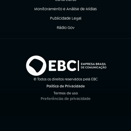
(abre em nova aba)
Monitoramento e Análise de Mídias
(abre em nova aba)
Publicidade Legal
(abre em nova aba)
Rádio Gov
(abre em nova aba)
© Todos os direitos reservados pela EBC
Política de Privacidade
(abre em nova aba)
Termos de uso
(abre em nova aba)
Preferências de privacidade