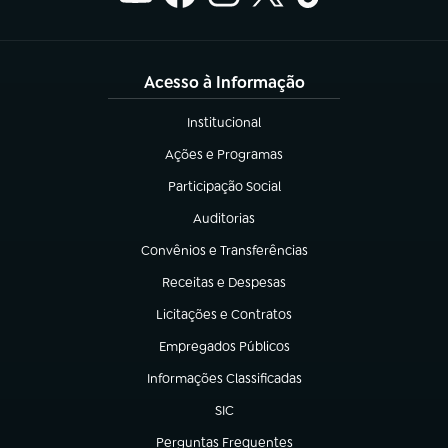
Acesso à Informação
Institucional
(abre em nova aba)
Ações e Programas
(abre em nova aba)
Participação Social
(abre em nova aba)
Auditorias
(abre em nova aba)
Convênios e Transferências
(abre em nova aba)
Receitas e Despesas
(abre em nova aba)
Licitações e Contratos
(abre em nova aba)
Empregados Públicos
(abre em nova aba)
Informações Classificadas
(abre em nova aba)
SIC
(abre em nova aba)
Perguntas Frequentes