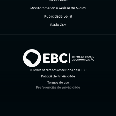
(abre em nova aba)
Monitoramento e Análise de Mídias
(abre em nova aba)
Publicidade Legal
(abre em nova aba)
Rádio Gov
(abre em nova aba)
© Todos os direitos reservados pela EBC
Política de Privacidade
(abre em nova aba)
Termos de uso
(abre em nova aba)
Preferências de privacidade