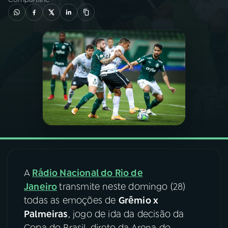
03
PROGRAMAÇÃO
04
PROGRAMAS
05
PODCASTS
06
VIDEOCASTS
07
ÚLTIMAS
A
Rádio Nacional do Rio de
Janeiro
transmite neste domingo (28)
08
FESTIVAL DE MÚSICA
todas as emoções de
Grêmio x
Palmeiras
, jogo de ida da decisão da
ACOMPANHE A RÁDIO NACIONAL
Copa do Brasil, direto da Arena do