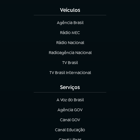
Veículos
Agência Brasil
(abre em nova aba)
Rádio MEC
(abre em nova aba)
Rádio Nacional
Radioagência Nacional
(abre em nova aba)
TV Brasil
(abre em nova aba)
TV Brasil Internacional
(abre em nova aba)
Serviços
A Voz do Brasil
(abre em nova aba)
Agência GOV
(abre em nova aba)
Canal GOV
(abre em nova aba)
Canal Educação
(abre em nova aba)
Canal Libras