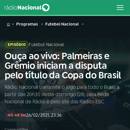
MENU
Programas
Futebol Nacional
Futebol Nacional
EPISÓDIO
Ouça ao vivo: Palmeiras e
Buscar
na
Grêmio iniciam a disputa
Rádio
Buscar
pelo título da Copa do Brasil
Nacional
Rádio Nacional transmite o jogo para todo o Brasil a
AO VIVO
partir das 20h30 deste domingo (28), pela Rede
Nacional de Rádio e pelo site das Rádios EBC
01
INÍCIO
26/02/2021, 23:36
NO AR EM
02
A RÁDIO
Compartilhe