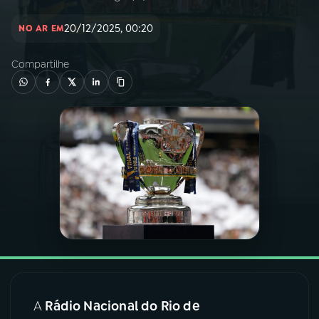
20/12/2025, 00:20
NO AR EM
03
PROGRAMAÇÃO
Compartilhe
04
PROGRAMAS
05
PODCASTS
06
VIDEOCASTS
07
ÚLTIMAS
08
FESTIVAL DE MÚSICA
A
Rádio Nacional do Rio de
ACOMPANHE A RÁDIO NACIONAL