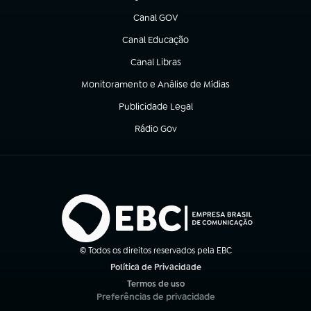
Canal GOV
(abre em nova aba)
Canal Educação
(abre em nova aba)
Canal Libras
(abre em nova aba)
Monitoramento e Análise de Mídias
(abre em nova aba)
Publicidade Legal
(abre em nova aba)
Rádio Gov
(abre em nova aba)
© Todos os direitos reservados pela EBC
Política de Privacidade
(abre em nova aba)
Termos de uso
(abre em nova aba)
Preferências de privacidade