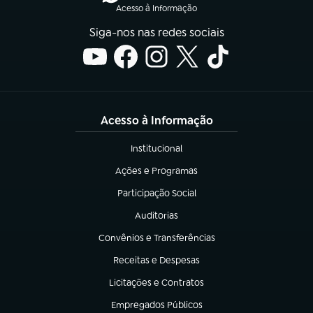
Acesso à Informação
Siga-nos nas redes sociais
Acesso à Informação
Institucional
(abre em nova aba)
Ações e Programas
(abre em nova aba)
Participação Social
(abre em nova aba)
Auditorias
(abre em nova aba)
Convênios e Transferências
(abre em nova aba)
Receitas e Despesas
(abre em nova aba)
Licitações e Contratos
(abre em nova aba)
Empregados Públicos
(abre em nova aba)