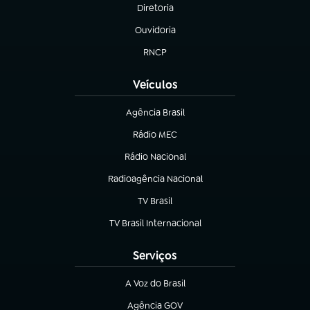
Diretoria
(abre em nova aba)
Ouvidoria
(abre em nova aba)
RNCP
(abre em nova aba)
Veículos
Agência Brasil
(abre em nova aba)
Rádio MEC
(abre em nova aba)
Rádio Nacional
Radioagência Nacional
(abre em nova aba)
TV Brasil
(abre em nova aba)
TV Brasil Internacional
(abre em nova aba)
Serviços
A Voz do Brasil
(abre em nova aba)
Agência GOV
(abre em nova aba)