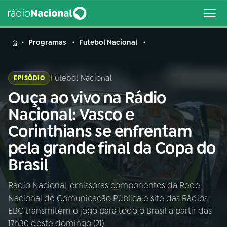
MENU
Programas
Futebol Nacional
Futebol Nacional
EPISÓDIO
Ouça ao vivo na Rádio
Buscar
na
Nacional: Vasco e
Rádio
Buscar
Corinthians se enfrentam
Nacional
pela grande final da Copa do
AO VIVO
Brasil
Rádio Nacional, emissoras componentes da Rede
01
INÍCIO
Nacional de Comunicação Pública e site das Rádios
EBC transmitem o jogo para todo o Brasil a partir das
02
A RÁDIO
17h30 deste domingo (21)