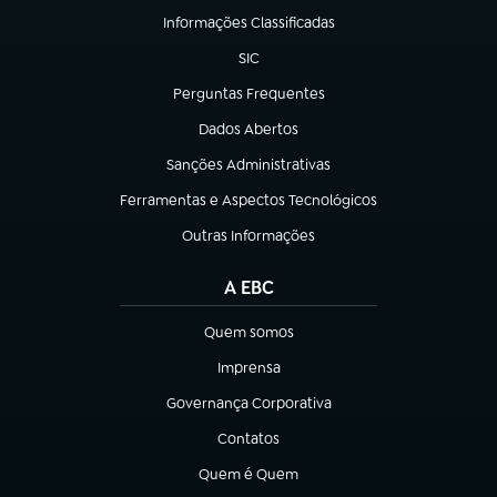
Informações Classificadas
(abre em nova aba)
SIC
(abre em nova aba)
Perguntas Frequentes
(abre em nova aba)
Dados Abertos
(abre em nova aba)
Sanções Administrativas
(abre em nova aba)
Ferramentas e Aspectos Tecnológicos
(abre em nova aba)
Outras Informações
(abre em nova aba)
A EBC
Quem somos
(abre em nova aba)
Imprensa
(abre em nova aba)
Governança Corporativa
(abre em nova aba)
Contatos
(abre em nova aba)
Quem é Quem
(abre em nova aba)