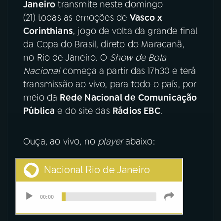
Janeiro
transmite neste domingo
(21) todas as emoções de
Vasco x
YouTube
Facebook
Corinthians
, jogo de volta da grande final
da Copa do Brasil, direto do Maracanã,
Instagram
X
no Rio de Janeiro. O
Show de Bola
TikTok
Nacional
começa a partir das 17h30 e terá
transmissão ao vivo, para todo o país, por
meio da
Rede Nacional de Comunicação
Pública
e do site das
Rádios EBC
.
Ouça, ao vivo, no
player
abaixo: