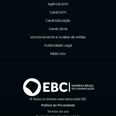
Agência GOV
(abre em nova aba)
Canal GOV
(abre em nova aba)
Canal Educação
(abre em nova aba)
Canal Libras
(abre em nova aba)
Monitoramento e Análise de Mídias
(abre em nova aba)
Publicidade Legal
(abre em nova aba)
Rádio Gov
(abre em nova aba)
© Todos os direitos reservados pela EBC
Política de Privacidade
(abre em nova aba)
Termos de uso
(abre em nova aba)