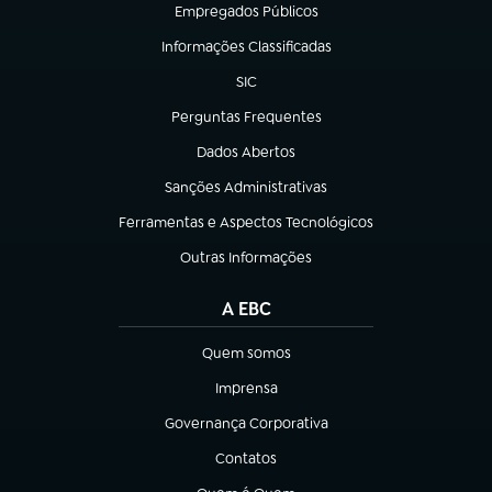
Empregados Públicos
(abre em nova aba)
Informações Classificadas
(abre em nova aba)
SIC
(abre em nova aba)
Perguntas Frequentes
(abre em nova aba)
Dados Abertos
(abre em nova aba)
Sanções Administrativas
(abre em nova aba)
Ferramentas e Aspectos Tecnológicos
(abre em nova aba)
Outras Informações
(abre em nova aba)
A EBC
Quem somos
(abre em nova aba)
Imprensa
(abre em nova aba)
Governança Corporativa
(abre em nova aba)
Contatos
(abre em nova aba)