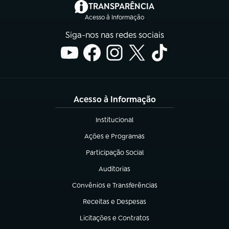
(abre em nova aba)
TRANSPARÊNCIA
Acesso à Informação
Siga-nos nas redes sociais
Acesso à Informação
Institucional
(abre em nova aba)
Ações e Programas
(abre em nova aba)
Participação Social
(abre em nova aba)
Auditorias
(abre em nova aba)
Convênios e Transferências
(abre em nova aba)
Receitas e Despesas
(abre em nova aba)
Licitações e Contratos
(abre em nova aba)