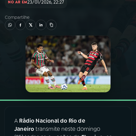
23/01/2026, 22:27
NO AR EM
03
PROGRAMAÇÃO
Compartilhe
04
PROGRAMAS
05
PODCASTS
06
VIDEOCASTS
07
ÚLTIMAS
08
FESTIVAL DE MÚSICA
A
Rádio Nacional do Rio de
Janeiro
transmite neste domingo
ACOMPANHE A RÁDIO NACIONAL