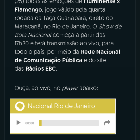
(25) todas as emoções de
Fluminense x
Flamengo
, jogo válido pela quarta
YouTube
Facebook
rodada da Taça Guanabara, direto do
Maracanã, no Rio de Janeiro. O
Show de
Instagram
X
Bola Nacional
começa a partir das
17h30 e terá transmissão ao vivo, para
TikTok
todo o país, por meio da
Rede Nacional
de Comunicação Pública
e do site
das
Rádios EBC
.
Ouça, ao vivo, no
player
abaixo: