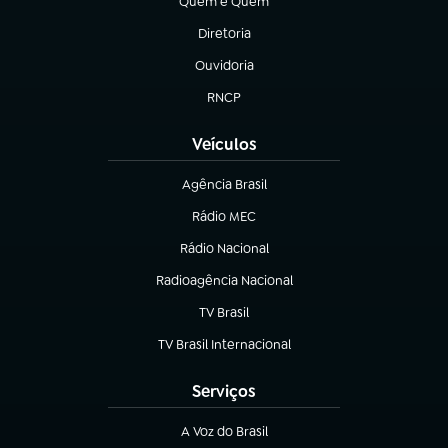
Quem é Quem
(abre em nova aba)
Diretoria
(abre em nova aba)
Ouvidoria
(abre em nova aba)
RNCP
(abre em nova aba)
Veículos
Agência Brasil
(abre em nova aba)
Rádio MEC
(abre em nova aba)
Rádio Nacional
Radioagência Nacional
(abre em nova aba)
TV Brasil
(abre em nova aba)
TV Brasil Internacional
(abre em nova aba)
Serviços
A Voz do Brasil
(abre em nova aba)