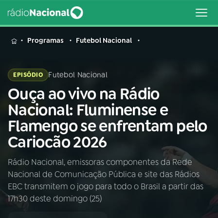
MENU
Programas
Futebol Nacional
Futebol Nacional
EPISÓDIO
Ouça ao vivo na Rádio
Buscar
na
Nacional: Fluminense e
Rádio
Buscar
Flamengo se enfrentam pelo
Nacional
Cariocão 2026
AO VIVO
Rádio Nacional, emissoras componentes da Rede
Nacional de Comunicação Pública e site das Rádios
01
INÍCIO
EBC transmitem o jogo para todo o Brasil a partir das
17h30 deste domingo (25)
02
A RÁDIO