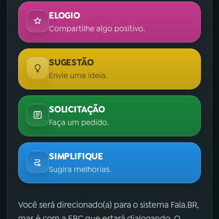
ELOGIO
Compartilhe algo positivo.
SUGESTÃO
Envie uma ideia.
SOLICITAÇÃO
Faça um pedido.
SIMPLIFIQUE
Sugira melhorias.
Você será direcionado(a) para o sistema Fala.BR,
mas é com a EBC que estará dialogando. O