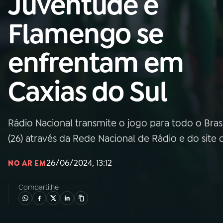
Juventude e
Nacional
Flamengo se
01
INÍCIO
enfrentam em
02
A RÁDIO
Caxias do Sul
03
PROGRAMAÇÃO
Rádio Nacional transmite o jogo para todo o Brasil
04
PROGRAMAS
(26) através da Rede Nacional de Rádio e do site 
05
PODCASTS
26/06/2024, 13:12
NO AR EM
Compartilhe
06
VIDEOCASTS