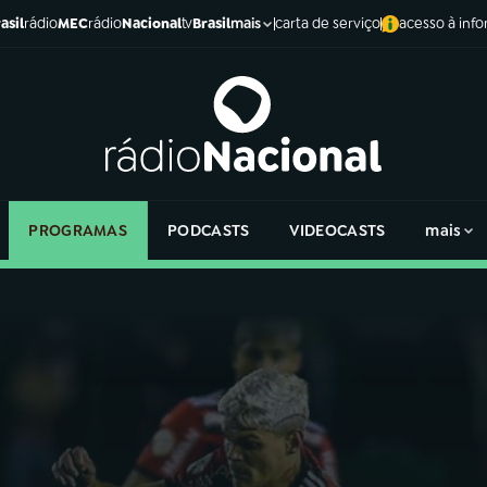
asil
rádio
MEC
rádio
Nacional
tv
Brasil
carta de serviço
acesso à inf
mais
PROGRAMAS
PODCASTS
VIDEOCASTS
mais