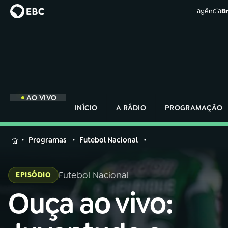
agência
Br
AO VIVO
INÍCIO
A RÁDIO
PROGRAMAÇÃO
MENU
Programas
Futebol Nacional
Buscar
na
Futebol Nacional
EPISÓDIO
Rádio
Buscar
Nacional
Ouça ao vivo:
Buscar
na
Rádio
AO VIVO