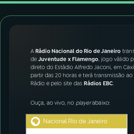
07
ÚLTIMAS
08
FESTIVAL DE MÚSICA
ACOMPANHE A RÁDIO NACIONAL
A
Rádio Nacional do Rio de Janeiro
trans
YouTube
Facebook
de
Juventude x Flamengo
, jogo válido 
direto do Estádio Alfredo Jaconi, em Cax
Instagram
X
partir das 20 horas e terá transmissão ao
Rádio e pelo site das
Rádios EBC
.
TikTok
Ouça, ao vivo, no
player
abaixo: