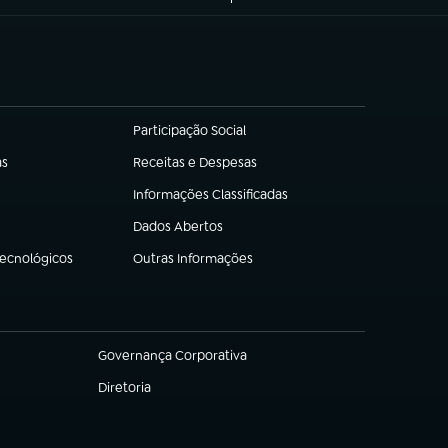
Participação Social
(abre em nova aba)
as
Receitas e Despesas
(abre em nova aba)
Informações Classificadas
(abre em nova aba)
Dados Abertos
(abre em nova aba)
Tecnológicos
Outras Informações
(abre em nova aba)
Governança Corporativa
(abre em nova aba)
Diretoria
(abre em nova aba)