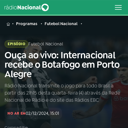
MENU
Programas
Futebol Nacional
Futebol Nacional
EPISÓDIO
Ouça ao vivo: Internacional
Buscar
na
recebe o Botafogo em Porto
Rádio
Buscar
Alegre
Nacional
Rádio Nacional transmite o jogo para todo Brasil a
AO VIVO
partir das 21h15 desta quarta-feira (4) através da Rede
Nacional de Rádio e do site das Rádios EBC
01
INÍCIO
02/12/2024, 15:01
NO AR EM
02
A RÁDIO
Compartilhe