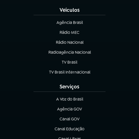
Veículos
Agência Brasil
(abre em nova aba)
Rádio MEC
(abre em nova aba)
Rádio Nacional
Radioagência Nacional
(abre em nova aba)
TV Brasil
(abre em nova aba)
TV Brasil Internacional
(abre em nova aba)
Serviços
A Voz do Brasil
(abre em nova aba)
Agência GOV
(abre em nova aba)
Canal GOV
(abre em nova aba)
Canal Educação
(abre em nova aba)
Canal Libras