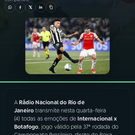
03
PROGRAMAÇÃO
04
PROGRAMAS
05
PODCASTS
06
VIDEOCASTS
07
ÚLTIMAS
A
Rádio Nacional do Rio de
Janeiro
transmite nesta quarta-feira
08
FESTIVAL DE MÚSICA
(4) todas as emoções de
Internacional x
Botafogo
, jogo válido pela 37ª rodada do
ACOMPANHE A RÁDIO NACIONAL
Campeonato Brasileiro, direto do Beira-