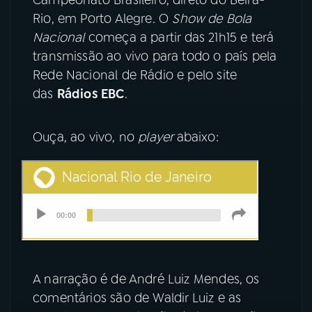
Rio, em Porto Alegre. O
Show de Bola
YouTube
Facebook
Nacional
começa a partir das 21h15 e terá
transmissão ao vivo para todo o país pela
Instagram
X
Rede Nacional de Rádio e pelo site
das
Rádios EBC
.
TikTok
Ouça, ao vivo, no
player
abaixo:
A narração é de André Luiz Mendes, os
comentários são de Waldir Luiz e as