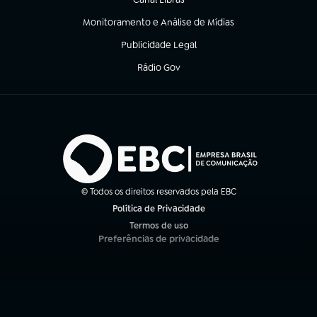
(abre em nova aba)
Monitoramento e Análise de Mídias
(abre em nova aba)
Publicidade Legal
(abre em nova aba)
Rádio Gov
(abre em nova aba)
© Todos os direitos reservados pela EBC
Política de Privacidade
(abre em nova aba)
Termos de uso
(abre em nova aba)
Preferências de privacidade