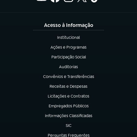
Acesso à Informação
Institucional
(abre em nova aba)
Ações e Programas
(abre em nova aba)
Participação Social
(abre em nova aba)
Auditorias
(abre em nova aba)
Convênios e Transferências
(abre em nova aba)
Receitas e Despesas
(abre em nova aba)
Licitações e Contratos
(abre em nova aba)
Empregados Públicos
(abre em nova aba)
Informações Classificadas
(abre em nova aba)
SIC
(abre em nova aba)
Perguntas Frequentes