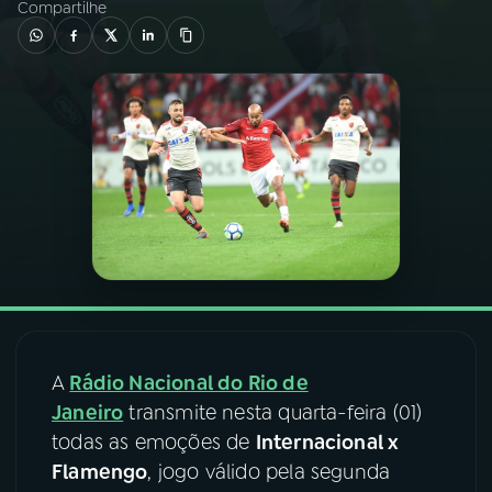
Compartilhe
03
PROGRAMAÇÃO
04
PROGRAMAS
05
PODCASTS
06
VIDEOCASTS
07
ÚLTIMAS
A
Rádio Nacional do Rio de
Janeiro
transmite nesta quarta-feira (01)
08
FESTIVAL DE MÚSICA
todas as emoções de
Internacional x
Flamengo
, jogo válido pela segunda
ACOMPANHE A RÁDIO NACIONAL