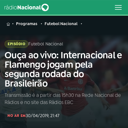
MENU
Programas
Futebol Nacional
Futebol Nacional
EPISÓDIO
Ouça ao vivo: Internacional e
Buscar
na
Flamengo jogam pela
Rádio
Buscar
segunda rodada do
Nacional
Brasileirão
AO VIVO
Transmissão é a partir das 15h30 na Rede Nacional de
Rádios e no site das Rádios EBC
01
INÍCIO
30/04/2019, 21:47
NO AR EM
02
A RÁDIO