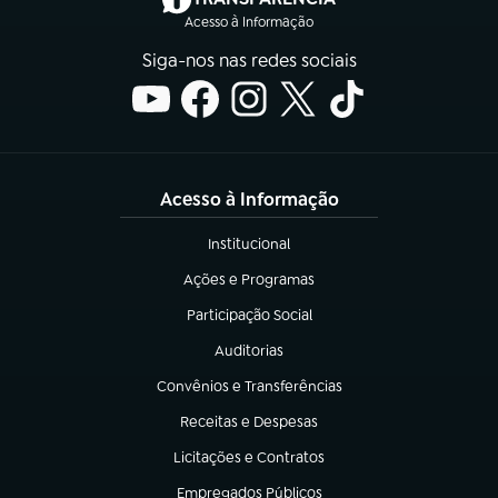
Acesso à Informação
Siga-nos nas redes sociais
Acesso à Informação
Institucional
(abre em nova aba)
Ações e Programas
(abre em nova aba)
Participação Social
(abre em nova aba)
Auditorias
(abre em nova aba)
Convênios e Transferências
(abre em nova aba)
Receitas e Despesas
(abre em nova aba)
Licitações e Contratos
(abre em nova aba)
Empregados Públicos