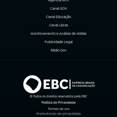
Agência GOV
(abre em nova aba)
Canal GOV
(abre em nova aba)
Canal Educação
(abre em nova aba)
Canal Libras
(abre em nova aba)
Monitoramento e Análise de Mídias
(abre em nova aba)
Publicidade Legal
(abre em nova aba)
Rádio Gov
(abre em nova aba)
© Todos os direitos reservados pela EBC
Política de Privacidade
(abre em nova aba)
Termos de uso
(abre em nova aba)
Preferências de privacidade