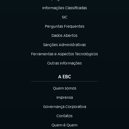
(abre em nova aba)
Informações Classificadas
(abre em nova aba)
SIC
(abre em nova aba)
Perguntas Frequentes
(abre em nova aba)
Dados Abertos
(abre em nova aba)
Sanções Administrativas
(abre em nova aba)
Ferramentas e Aspectos Tecnológicos
(abre em nova aba)
Outras Informações
(abre em nova aba)
A EBC
Quem somos
(abre em nova aba)
Imprensa
(abre em nova aba)
Governança Corporativa
(abre em nova aba)
Contatos
(abre em nova aba)
Quem é Quem
(abre em nova aba)