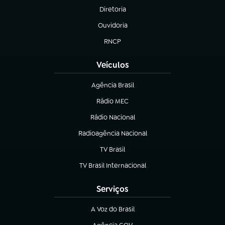
Diretoria
(abre em nova aba)
Ouvidoria
(abre em nova aba)
RNCP
(abre em nova aba)
Veículos
Agência Brasil
(abre em nova aba)
Rádio MEC
(abre em nova aba)
Rádio Nacional
Radioagência Nacional
(abre em nova aba)
TV Brasil
(abre em nova aba)
TV Brasil Internacional
(abre em nova aba)
Serviços
A Voz do Brasil
(abre em nova aba)