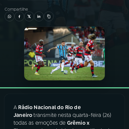
Compartilhe
03
PROGRAMAÇÃO
04
PROGRAMAS
05
PODCASTS
06
VIDEOCASTS
07
ÚLTIMAS
A
Rádio Nacional do Rio de
08
FESTIVAL DE MÚSICA
Janeiro
transmite nesta quarta-feira (26)
todas as emoções de
Grêmio x
ACOMPANHE A RÁDIO NACIONAL