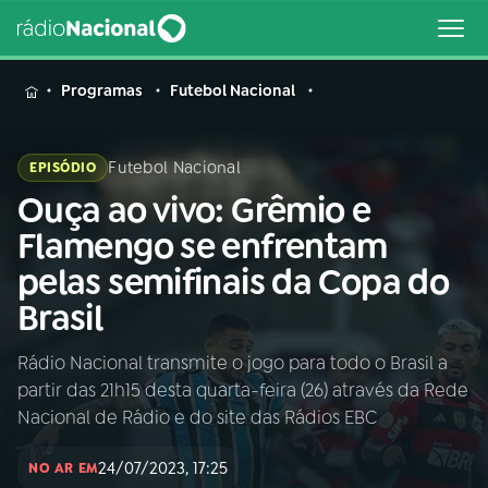
MENU
Programas
Futebol Nacional
Futebol Nacional
EPISÓDIO
Ouça ao vivo: Grêmio e
Buscar
na
Flamengo se enfrentam
Rádio
Buscar
pelas semifinais da Copa do
Nacional
Brasil
AO VIVO
Rádio Nacional transmite o jogo para todo o Brasil a
partir das 21h15 desta quarta-feira (26) através da Rede
01
INÍCIO
Nacional de Rádio e do site das Rádios EBC
24/07/2023, 17:25
02
A RÁDIO
NO AR EM