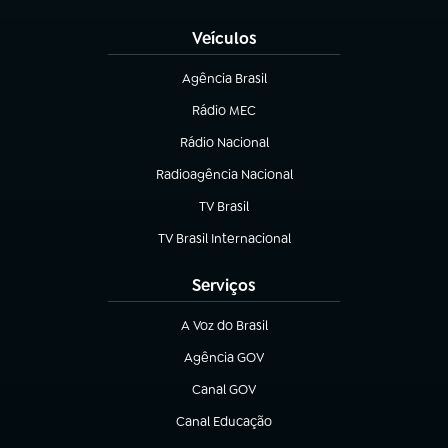
Veículos
Agência Brasil
(abre em nova aba)
Rádio MEC
(abre em nova aba)
Rádio Nacional
Radioagência Nacional
(abre em nova aba)
TV Brasil
(abre em nova aba)
TV Brasil Internacional
(abre em nova aba)
Serviços
A Voz do Brasil
(abre em nova aba)
Agência GOV
(abre em nova aba)
Canal GOV
(abre em nova aba)
Canal Educação
(abre em nova aba)