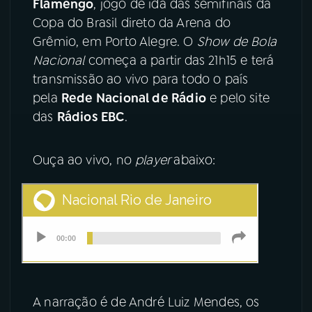
Flamengo
, jogo de ida das semifinais da
Copa do Brasil direto da Arena do
YouTube
Facebook
Grêmio, em Porto Alegre. O
Show de Bola
Nacional
começa a partir das 21h15 e terá
Instagram
X
transmissão ao vivo para todo o país
pela
Rede Nacional de Rádio
e pelo site
TikTok
das
Rádios EBC
.
Ouça ao vivo, no
player
abaixo:
A narração é de André Luiz Mendes, os