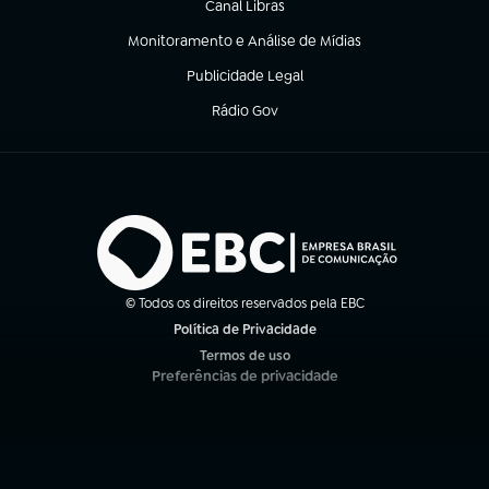
Canal Libras
(abre em nova aba)
Monitoramento e Análise de Mídias
(abre em nova aba)
Publicidade Legal
(abre em nova aba)
Rádio Gov
(abre em nova aba)
© Todos os direitos reservados pela EBC
Política de Privacidade
(abre em nova aba)
Termos de uso
(abre em nova aba)
Preferências de privacidade