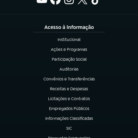
Acesso à Informação
Institucional
(abre em nova aba)
Ações e Programas
(abre em nova aba)
Participação Social
(abre em nova aba)
Auditorias
(abre em nova aba)
Convênios e Transferências
(abre em nova aba)
Receitas e Despesas
(abre em nova aba)
Licitações e Contratos
(abre em nova aba)
Empregados Públicos
(abre em nova aba)
Informações Classificadas
(abre em nova aba)
SIC
(abre em nova aba)