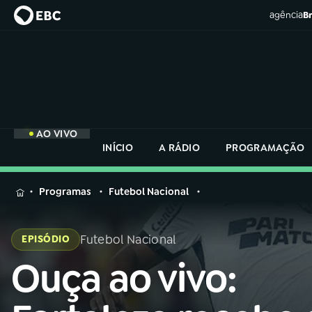
agência
Br
AO VIVO
INÍCIO
A RÁDIO
PROGRAMAÇÃO
MENU
Programas
Futebol Nacional
Buscar
na
Futebol Nacional
EPISÓDIO
Rádio
Buscar
Nacional
Ouça ao vivo:
Buscar
na
Rádio
AO VIVO