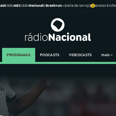
asil
rádio
MEC
rádio
Nacional
tv
Brasil
carta de serviço
acesso à inf
mais
PROGRAMAS
PODCASTS
VIDEOCASTS
mais