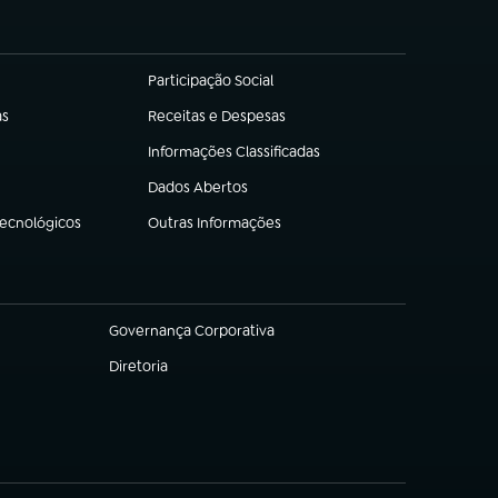
Participação Social
(abre em nova aba)
as
Receitas e Despesas
(abre em nova aba)
Informações Classificadas
(abre em nova aba)
Dados Abertos
(abre em nova aba)
Tecnológicos
Outras Informações
(abre em nova aba)
Governança Corporativa
(abre em nova aba)
Diretoria
(abre em nova aba)