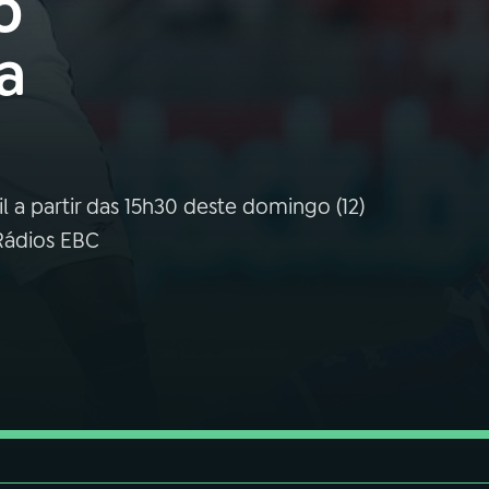
o
a
l a partir das 15h30 deste domingo (12)
 Rádios EBC