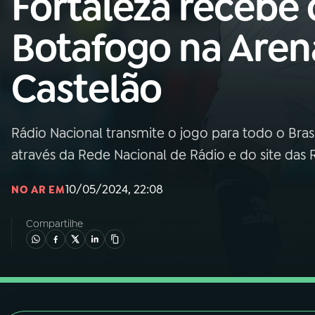
Fortaleza recebe 
Nacional
Botafogo na Aren
01
INÍCIO
Castelão
02
A RÁDIO
Rádio Nacional transmite o jogo para todo o Brasi
03
PROGRAMAÇÃO
através da Rede Nacional de Rádio e do site das
04
PROGRAMAS
10/05/2024, 22:08
NO AR EM
Compartilhe
05
PODCASTS
06
VIDEOCASTS