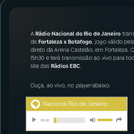
07
ÚLTIMAS
08
FESTIVAL DE MÚSICA
A
Rádio Nacional do Rio de Janeiro
tran
ACOMPANHE A RÁDIO NACIONAL
de
Fortaleza x Botafogo
, jogo válido pe
direto da Arena Castelão, em Fortaleza. 
YouTube
Facebook
15h30 e terá transmissão ao vivo para to
site das
Rádios EBC
.
Instagram
X
TikTok
Ouça, ao vivo, no
player
abaixo: