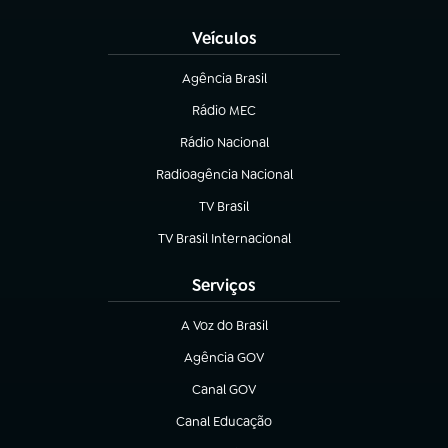
Veículos
Agência Brasil
(abre em nova aba)
Rádio MEC
(abre em nova aba)
Rádio Nacional
Radioagência Nacional
(abre em nova aba)
TV Brasil
(abre em nova aba)
TV Brasil Internacional
(abre em nova aba)
Serviços
A Voz do Brasil
(abre em nova aba)
Agência GOV
(abre em nova aba)
Canal GOV
(abre em nova aba)
Canal Educação
(abre em nova aba)