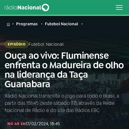
MENU
Programas
Futebol Nacional
Futebol Nacional
EPISÓDIO
Ouça ao vivo: Fluminense
Buscar
na
enfrenta o Madureira de olho
Rádio
Buscar
na liderança da Taça
Nacional
Guanabara
AO VIVO
Rádio Nacional transmite o jogo para todo o Brasil, a
partir das 15h45 deste sábado (17), através da Rede
01
INÍCIO
Nacional de Rádio e do site das Rádios EBC
17/02/2024, 18:45
02
A RÁDIO
NO AR EM