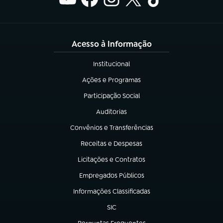
Acesso à Informação
Institucional
(abre em nova aba)
Ações e Programas
(abre em nova aba)
Participação Social
(abre em nova aba)
Auditorias
(abre em nova aba)
Convênios e Transferências
(abre em nova aba)
Receitas e Despesas
(abre em nova aba)
Licitações e Contratos
(abre em nova aba)
Empregados Públicos
(abre em nova aba)
Informações Classificadas
(abre em nova aba)
SIC
(abre em nova aba)