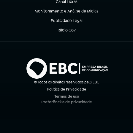
Canal Libras
(abre em nova aba)
Monitoramento e Análise de Mídias
(abre em nova aba)
Publicidade Legal
(abre em nova aba)
Rádio Gov
(abre em nova aba)
© Todos os direitos reservados pela EBC
Política de Privacidade
(abre em nova aba)
Termos de uso
(abre em nova aba)
Preferências de privacidade