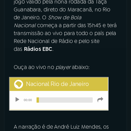
jogo válido pela nona rodada da Taça
Guanabara, direto do Maracanã, no Rio
YouTube
Facebook
de Janeiro. O
Show de Bola
Nacional
começa a partir das 15h45 e terá
Instagram
X
transmissão ao vivo para todo o país pela
Rede Nacional de Rádio e pelo site
TikTok
das
Rádios EBC
.
Ouça ao vivo no
player
abaixo:
A narração é de André Luiz Mendes, os