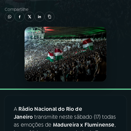
Compartilhe
03
PROGRAMAÇÃO
04
PROGRAMAS
05
PODCASTS
06
VIDEOCASTS
07
ÚLTIMAS
A
Rádio Nacional do Rio de
08
FESTIVAL DE MÚSICA
Janeiro
transmite neste sábado (17) todas
as emoções de
Madureira x Fluminense
,
ACOMPANHE A RÁDIO NACIONAL