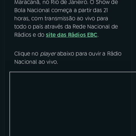
Maracanã, no Rio de Janeiro. O Show de
Bola Nacional começa a partir das 21
YouTube
Facebook
horas, com transmissão ao vivo para
todo o país através da Rede Nacional de
Instagram
X
Rádios e do
site das Rádios EBC
.
TikTok
Clique no
player
abaixo para ouvir a Rádio
Nacional ao vivo.