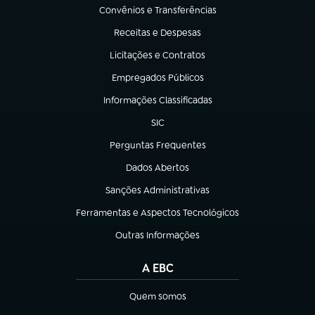
Convênios e Transferências
(abre em nova aba)
Receitas e Despesas
(abre em nova aba)
Licitações e Contratos
(abre em nova aba)
Empregados Públicos
(abre em nova aba)
Informações Classificadas
(abre em nova aba)
SIC
(abre em nova aba)
Perguntas Frequentes
(abre em nova aba)
Dados Abertos
(abre em nova aba)
Sanções Administrativas
(abre em nova aba)
Ferramentas e Aspectos Tecnológicos
(abre em nova aba)
Outras Informações
(abre em nova aba)
A EBC
Quem somos
(abre em nova aba)