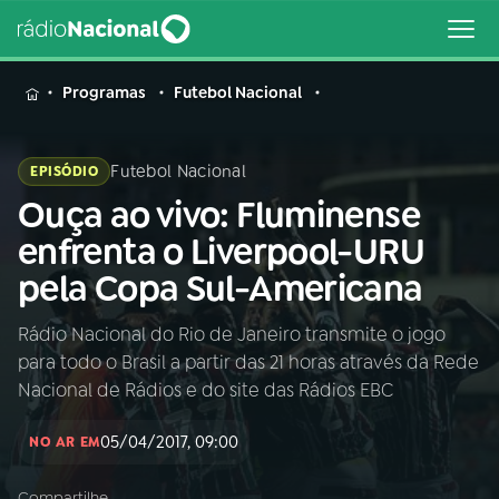
MENU
Programas
Futebol Nacional
Futebol Nacional
EPISÓDIO
Ouça ao vivo: Fluminense
Buscar
na
enfrenta o Liverpool-URU
Rádio
Buscar
pela Copa Sul-Americana
Nacional
Rádio Nacional do Rio de Janeiro transmite o jogo
AO VIVO
para todo o Brasil a partir das 21 horas através da Rede
Nacional de Rádios e do site das Rádios EBC
01
INÍCIO
05/04/2017, 09:00
NO AR EM
02
A RÁDIO
Compartilhe