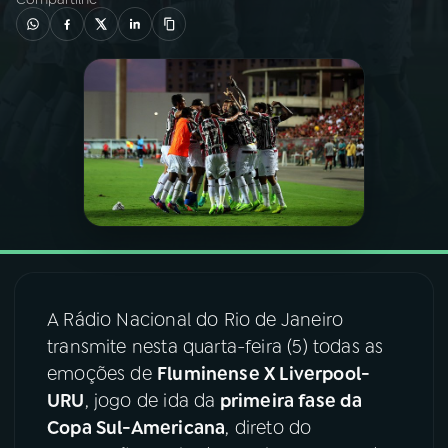
03
PROGRAMAÇÃO
04
PROGRAMAS
05
PODCASTS
06
VIDEOCASTS
07
ÚLTIMAS
A Rádio Nacional do Rio de Janeiro
transmite nesta quarta-feira (5) todas as
emoções de
Fluminense X Liverpool-
08
FESTIVAL DE MÚSICA
URU
, jogo de ida da
primeira fase da
Copa Sul-Americana
, direto do
ACOMPANHE A RÁDIO NACIONAL