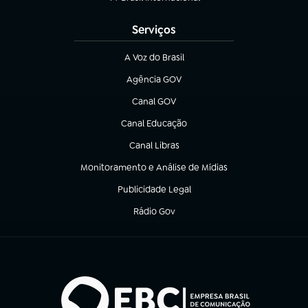
(abre em nova aba)
Serviços
A Voz do Brasil
(abre em nova aba)
Agência GOV
(abre em nova aba)
Canal GOV
(abre em nova aba)
Canal Educação
(abre em nova aba)
Canal Libras
(abre em nova aba)
Monitoramento e Análise de Mídias
(abre em nova aba)
Publicidade Legal
(abre em nova aba)
Rádio Gov
(abre em nova aba)