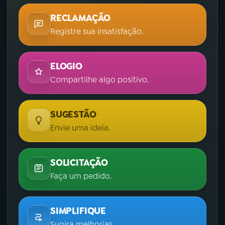
RECLAMAÇÃO
Registre sua insatisfação.
ELOGIO
Compartilhe algo positivo.
SUGESTÃO
Envie uma ideia.
SOLICITAÇÃO
Faça um pedido.
SIMPLIFIQUE
Sugira melhorias.