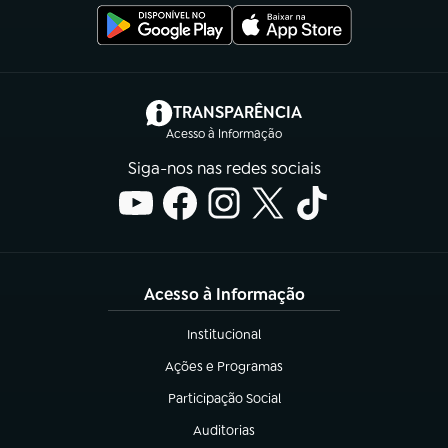
(abre em nova aba)
TRANSPARÊNCIA
Acesso à Informação
Siga-nos nas redes sociais
Acesso à Informação
Institucional
(abre em nova aba)
Ações e Programas
(abre em nova aba)
Participação Social
(abre em nova aba)
Auditorias
(abre em nova aba)