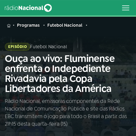
MENU
Programas
Futebol Nacional
Futebol Nacional
EPISÓDIO
Ouça ao vivo: Fluminense
Buscar
na
enfrenta o Indepediente
Rádio
Buscar
Rivadavia pela Copa
Nacional
Libertadores da América
AO VIVO
Rádio Nacional, emissoras componentes da Rede
Nacional de Comunicação Pública e site das Rádios
01
INÍCIO
EBC transmitem o jogo para todo o Brasil a partir das
21h15 desta quarta-feira (15)
02
A RÁDIO