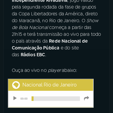
Independiente Rivadavia
, jogo válido
pela segunda rodada da fase de grupos
YouTube
Facebook
da Copa Libertadores da América, direto
do Maracanã, no Rio de Janeiro. O
Show
Instagram
X
de Bola Nacional
começa a partir das
21h15 e terá transmissão ao vivo para todo
TikTok
o país através da
Rede Nacional de
Comunicação Pública
e do site
das
Rádios EBC
.
Ouça ao vivo no
player
abaixo: