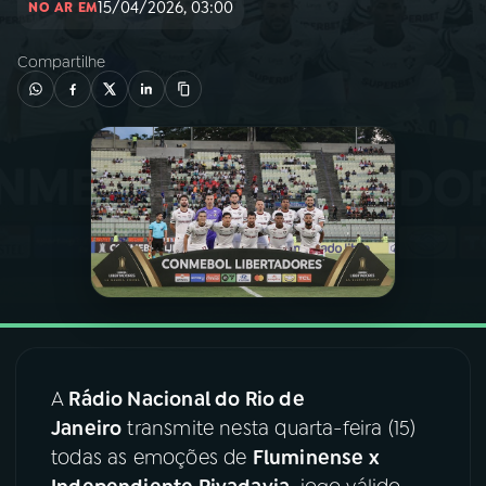
15/04/2026, 03:00
NO AR EM
03
PROGRAMAÇÃO
Compartilhe
04
PROGRAMAS
05
PODCASTS
06
VIDEOCASTS
07
ÚLTIMAS
A
Rádio Nacional do Rio de
08
FESTIVAL DE MÚSICA
Janeiro
transmite nesta quarta-feira (15)
todas as emoções de
Fluminense x
ACOMPANHE A RÁDIO NACIONAL