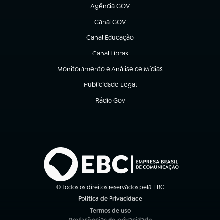
Agência GOV
(abre em nova aba)
Canal GOV
(abre em nova aba)
Canal Educação
(abre em nova aba)
Canal Libras
(abre em nova aba)
Monitoramento e Análise de Mídias
(abre em nova aba)
Publicidade Legal
(abre em nova aba)
Rádio Gov
(abre em nova aba)
© Todos os direitos reservados pela EBC
Política de Privacidade
(abre em nova aba)
Termos de uso
(abre em nova aba)
Preferências de privacidade