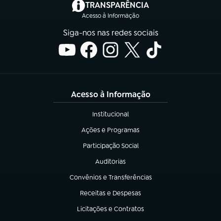
(abre em nova aba)
TRANSPARÊNCIA
Acesso à Informação
Siga-nos nas redes sociais
Acesso à Informação
Institucional
(abre em nova aba)
Ações e Programas
(abre em nova aba)
Participação Social
(abre em nova aba)
Auditorias
(abre em nova aba)
Convênios e Transferências
(abre em nova aba)
Receitas e Despesas
(abre em nova aba)
Licitações e Contratos
(abre em nova aba)