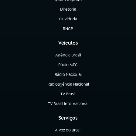
(abre em nova aba)
Diretoria
(abre em nova aba)
Ouvidoria
(abre em nova aba)
RNCP
(abre em nova aba)
Veículos
Agência Brasil
(abre em nova aba)
Rádio MEC
(abre em nova aba)
Rádio Nacional
Radioagência Nacional
(abre em nova aba)
TV Brasil
(abre em nova aba)
TV Brasil Internacional
(abre em nova aba)
Serviços
A Voz do Brasil
(abre em nova aba)