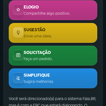
ELOGIO
Compartilhe algo positivo.
SUGESTÃO
Envie uma ideia.
SOLICITAÇÃO
Faça um pedido.
SIMPLIFIQUE
Sugira melhorias.
Você será direcionado(a) para o sistema Fala.BR,
mas é com a EBC que estará dialogando. O