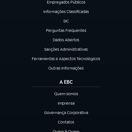
Empregados Públicos
(abre em nova aba)
Informações Classificadas
(abre em nova aba)
SIC
(abre em nova aba)
Perguntas Frequentes
(abre em nova aba)
Dados Abertos
(abre em nova aba)
Sanções Administrativas
(abre em nova aba)
Ferramentas e Aspectos Tecnológicos
(abre em nova aba)
Outras Informações
(abre em nova aba)
A EBC
Quem somos
(abre em nova aba)
Imprensa
(abre em nova aba)
Governança Corporativa
(abre em nova aba)
Contatos
(abre em nova aba)
Quem é Quem