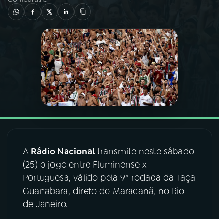
03
PROGRAMAÇÃO
04
PROGRAMAS
05
PODCASTS
06
VIDEOCASTS
A
Rádio Nacional
transmite neste sábado
07
ÚLTIMAS
(25) o jogo entre Fluminense x
Portuguesa, válido pela 9ª rodada da Taça
08
FESTIVAL DE MÚSICA
Guanabara, direto do Maracanã, no Rio
de Janeiro.
ACOMPANHE A RÁDIO NACIONAL