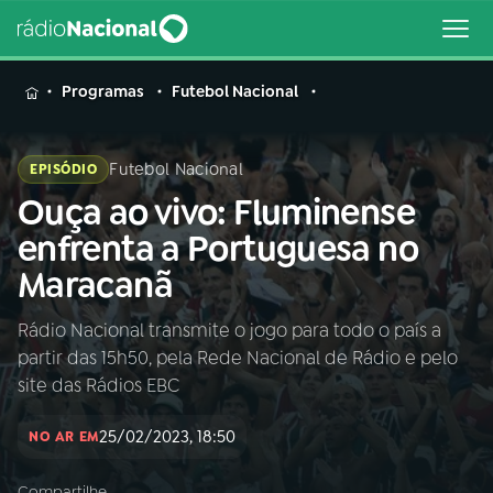
MENU
Programas
Futebol Nacional
Futebol Nacional
EPISÓDIO
Ouça ao vivo: Fluminense
Buscar
na
enfrenta a Portuguesa no
Rádio
Buscar
Maracanã
Nacional
Rádio Nacional transmite o jogo para todo o país a
AO VIVO
partir das 15h50, pela Rede Nacional de Rádio e pelo
site das Rádios EBC
01
INÍCIO
25/02/2023, 18:50
NO AR EM
02
A RÁDIO
Compartilhe