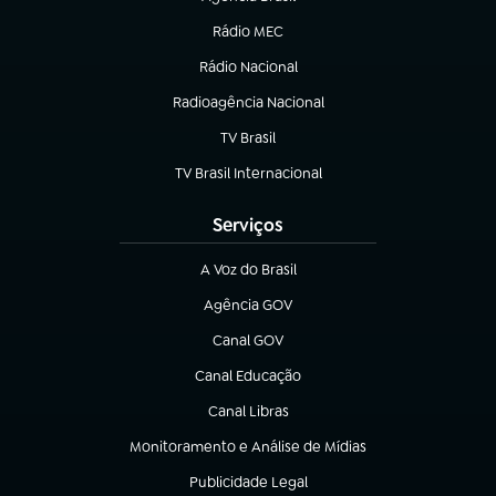
(abre em nova aba)
Rádio MEC
(abre em nova aba)
Rádio Nacional
Radioagência Nacional
(abre em nova aba)
TV Brasil
(abre em nova aba)
TV Brasil Internacional
(abre em nova aba)
Serviços
A Voz do Brasil
(abre em nova aba)
Agência GOV
(abre em nova aba)
Canal GOV
(abre em nova aba)
Canal Educação
(abre em nova aba)
Canal Libras
(abre em nova aba)
Monitoramento e Análise de Mídias
(abre em nova aba)
Publicidade Legal
(abre em nova aba)