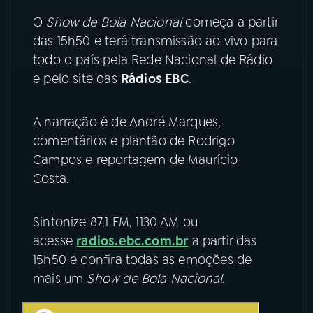
O
Show de Bola Nacional
começa a partir
YouTube
Facebook
das 15h50 e terá transmissão ao vivo para
todo o país pela Rede Nacional de Rádio
Instagram
X
e pelo site das
Rádios EBC
.
TikTok
A narração é de André Marques,
comentários e plantão de Rodrigo
Campos e reportagem de Maurício
Costa.
Sintonize 87,1 FM, 1130 AM ou
acesse
radios.ebc.com.br
a partir das
15h50 e confira todas as emoções de
mais um
Show de Bola Nacional
.