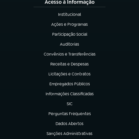
Acesso à Informação
Institucional
(abre em nova aba)
Ações e Programas
(abre em nova aba)
Participação Social
(abre em nova aba)
Auditorias
(abre em nova aba)
Convênios e Transferências
(abre em nova aba)
Receitas e Despesas
(abre em nova aba)
Licitações e Contratos
(abre em nova aba)
Empregados Públicos
(abre em nova aba)
Informações Classificadas
(abre em nova aba)
SIC
(abre em nova aba)
Perguntas Frequentes
(abre em nova aba)
Dados Abertos
(abre em nova aba)
Sanções Administrativas
(abre em nova aba)